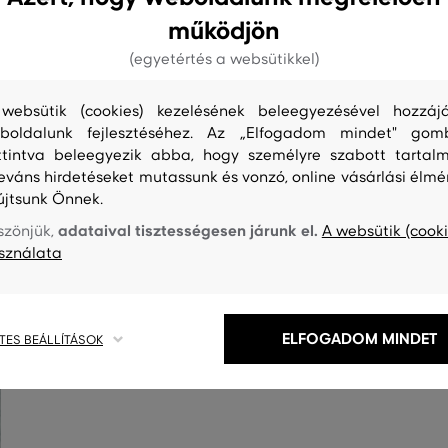
működjön
(egyetértés a websütikkel)
websütik (cookies) kezelésének beleegyezésével hozzájá
boldalunk fejlesztéséhez. Az „Elfogadom mindet" gom
ttintva beleegyezik abba, hogy személyre szabott tartalm
leváns hirdetéseket mutassunk és vonzó, online vásárlási élmé
újtsunk Önnek.
adataival tisztességesen járunk el.
szönjük,
A websütik (cooki
S
TISZTÍTÁS
sználata
ELFOGADOM MINDET
TES BEÁLLÍTÁSOK