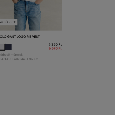
AKCIÓ -30%
ÓLÓ GANT LOGO RIB VEST
9 390 Ft
6 570 Ft
lérhető méretek:
34/140
,
140/146
,
170/176