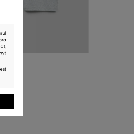
rul
bra
at,
nyt
es)