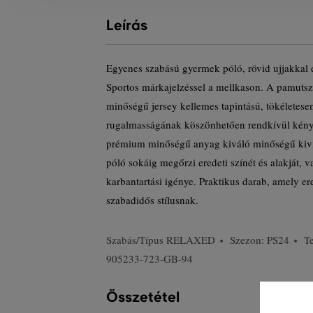
Leírás
Egyenes szabású gyermek póló, rövid ujjakkal 
Sportos márkajelzéssel a mellkason. A pamuts
minőségű jersey kellemes tapintású, tökéletesen
rugalmasságának köszönhetően rendkívül kényel
prémium minőségű anyag kiváló minőségű kivit
póló sokáig megőrzi eredeti színét és alakját, v
karbantartási igénye. Praktikus darab, amely e
szabadidős stílusnak.
Szabás/Típus
RELAXED
Szezon: PS24
T
905233-723-GB-94
Összetétel