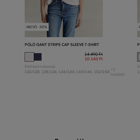
AKCIÓ -30%
PÓLÓ GANT STRIPE CAP SLEEVE T-SHIRT
P
14 490 Ft
10 140 Ft
Elérhető méretek:
E
+2
122/128
,
128/134
,
134/140
,
140/146
,
152/158
1
további