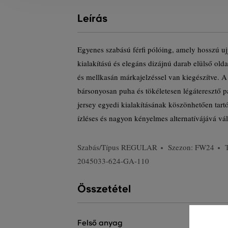
Leírás
Egyenes szabású férfi pólóing, amely hosszú uj
kialakítású és elegáns dizájnú darab elülső ol
és mellkasán márkajelzéssel van kiegészítve. 
bársonyosan puha és tökéletesen légáteresztő p
jersey egyedi kialakításának köszönhetően tart
ízléses és nagyon kényelmes alternatívájává vál
Szabás/Típus
REGULAR
Szezon: FW24
2045033-624-GA-110
Összetétel
felső anyag