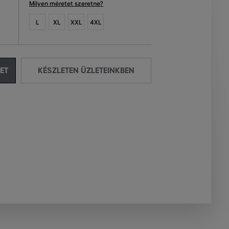
Milyen méretet szeretne?
L
XL
XXL
4XL
ET
KÉSZLETEN ÜZLETEINKBEN