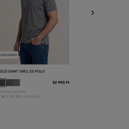
ÚJDONSÁG
ÓLÓ GANT TWILL SS POLO
52 990 Ft
lérhető méretek:
,
M
,
L
,
XL
,
XXL
+2 további