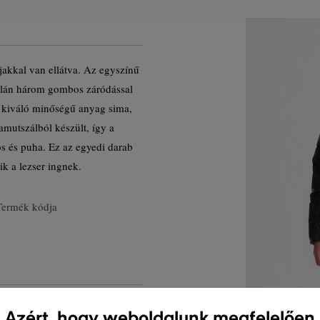
jakkal van ellátva. Az egyszínű
dalán három gombos záródással
A kiváló minőségű anyag sima,
amutszálból készült, így a
ós és puha. Ez az egyedi darab
ik a lezser ingnek.
Termék kódja
Azért, hogy weboldalunk megfelelően