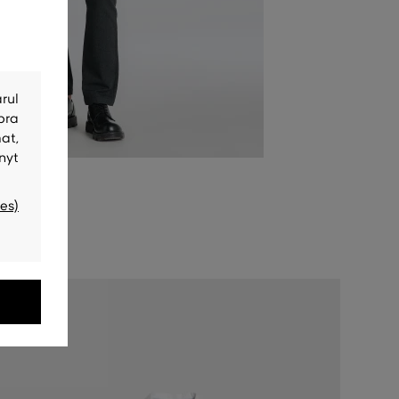
rul
bra
at,
nyt
es)