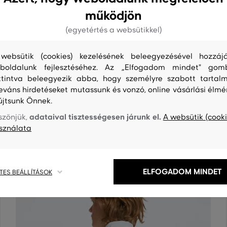
működjön
(egyetértés a websütikkel)
websütik (cookies) kezelésének beleegyezésével hozzájá
boldalunk fejlesztéséhez. Az „Elfogadom mindet" gom
ttintva beleegyezik abba, hogy személyre szabott tartalm
leváns hirdetéseket mutassunk és vonzó, online vásárlási élmé
S
TISZTÍTÁS
újtsunk Önnek.
adataival tisztességesen járunk el.
szönjük,
A websütik (cooki
sználata
ELFOGADOM MINDET
TES BEÁLLÍTÁSOK