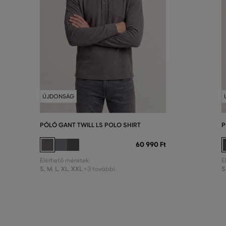
ÚJDONSÁG
PÓLÓ GANT TWILL LS POLO SHIRT
P
60 990 Ft
Elérhető méretek:
E
S
,
M
,
L
,
XL
,
XXL
S
+3 további