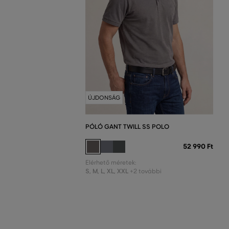
ÚJDONSÁG
PÓLÓ GANT TWILL SS POLO
52 990 Ft
Elérhető méretek:
S
,
M
,
L
,
XL
,
XXL
+2 további