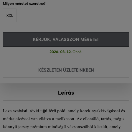
Milyen méretet szeretne?
XXL
KÉRJÜK, VÁLASSZON MÉRETET
2026. 08. 12.
Önnél
KÉSZLETEN ÜZLETEINKBEN
Leírás
Laza szabású, rövid ujjú férfi póló, amely kerek nyakkivágással és
márkajelzéssel van ellátva a mellkason. Az ellenálló, tartós, mégis
könnyű jersey prémium minőségű vászonszálból készült, amely