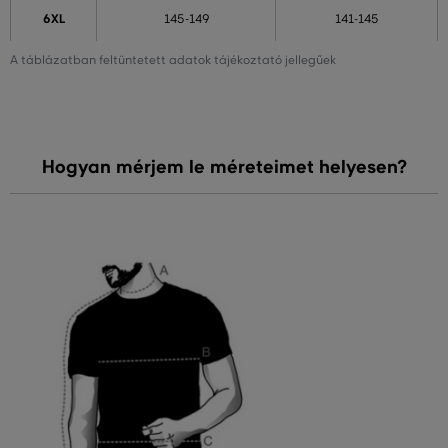
6XL
145-149
141-145
A táblázatban feltüntetett adatok tájékoztató jellegűek
Hogyan mérjem le méreteimet helyesen?