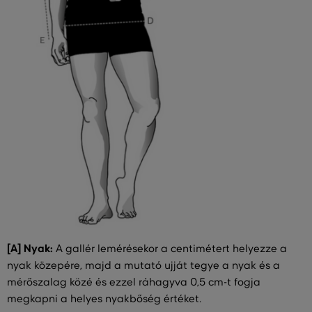
[A] Nyak:
A gallér lemérésekor a centimétert helyezze a
nyak közepére, majd a mutató ujját tegye a nyak és a
mérőszalag közé és ezzel ráhagyva 0,5 cm-t fogja
megkapni a helyes nyakbőség értéket.