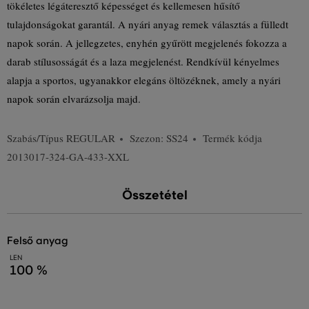
tökéletes légáteresztő képességet és kellemesen hűsítő
tulajdonságokat garantál. A nyári anyag remek választás a fülledt
napok során. A jellegzetes, enyhén gyűrött megjelenés fokozza a
darab stílusosságát és a laza megjelenést. Rendkívül kényelmes
alapja a sportos, ugyanakkor elegáns öltözéknek, amely a nyári
napok során elvarázsolja majd.
Szabás/Típus
REGULAR
Szezon: SS24
Termék kódja
2013017-324-GA-433-XXL
Összetétel
felső anyag
LEN
100 %