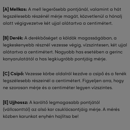
[A] Mellkas:
A mell legerősebb pontjánál, valamint a hát
legszélesebb részénél mérje magát, közvetlenül a hónalj
alatt végigvezetve két ujjal alátartva a centimétert.
[B] Derék:
A derékbőséget a köldök magasságában, a
legkeskenyebb résznél vezesse végig, vízszintesen, két ujjal
alátartva a centimétert. Nagyobb has esetében a gerinc
kanyarulatától a has legkiugróbb pontjáig mérje.
[C] Csípő:
Vezesse körbe oldalról kezdve a csípő és a fenék
legszélesebb részeinél a centimétert. Figyeljen arra, hogy
ne szorosan mérje és a centiméter legyen vízszintes.
[E] Ujjhossz:
A karöltő legmagasabb pontjától
(vállcsonttól) az alsó kar csuklócsontjáig mérje. A mérés
közben karunkat enyhén hajlítsa be!