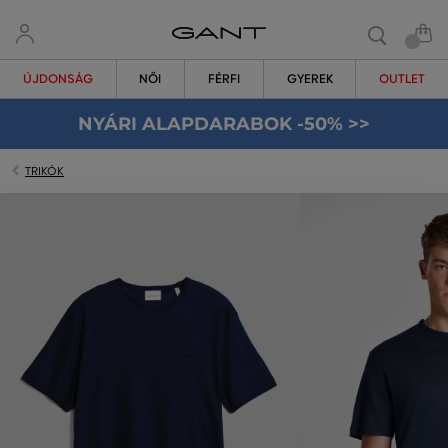
ÚJDONSÁG
NŐI
FÉRFI
GYEREK
OUTLET
NYÁRI ALAPDARABOK -50% >>
TRIKÓK