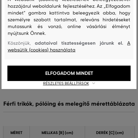
hozzájárul weboldalunk fejlesztéséhez. Az „Elfogadom
A méret sokkal kisebb, mint amit
0
mindet" gombra kattintva beleegyezik abba, hogy
viselek
személyre szabott tartalmat, releváns hirdetéseket
A méret egy kicsit kisebb, mint
mutassunk és vonzó, online vásárlási élményt
1
amit viselek
nyújtsunk Önnek.
A méret megegyezik az általam
adataival tisztességesen járunk el.
5
Köszönjük,
A
szokásosan viselt mérettel
websütik (cookies) használata
A méret egy kicsit nagyobb, mint
1
amit általában viselek
A méret sokkal nagyobb, mint
ELFOGADOM MINDET
0
amit viselek
RÉSZLETES BEÁLLÍTÁSOK
Férfi trikók, pólóing és melegítő mérettáblázata
MÉRET
MELLKAS
[B] (cm)
DERÉK
[C] (cm)