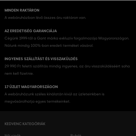
MINDEN RAKTÁRON
A webáruházban lévő összes áru raktáron van.
AZ EREDETISÉG GARANCIÁJA
Cégünk 1999-től a Gant márka exkluzív forgalmazója Magyarországon.
Nálunk mindig 100%-ban eredeti terméket vásárol.
INGYENES SZÁLLÍTÁST ÉS VISSZAKÜLDÉS
29 990 Ft feletti szállítás mindig ingyenes, az áru visszaküldéséért soha
nem kell fizetnie.
17 ÜZLET MAGYARORSZÁGON
A webáruházunk széles kínálatán kívül az üzleteinkben is
megvásárolhatja egyes termékeinket.
KEDVENC KATEGÓRIÁK
Női cipők
Ruhák