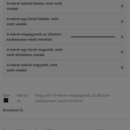
A méret sokkal kisebb, mint amit
0
viselek
A méret egy kicsit kisebb, mint
0
amit viselek
A méret megegyezik az általam
6
szokásosan viselt mérettel
A méret egy kicsit nagyobb, mint
0
amit általában viselek
A méret sokkal nagyobb, mint
0
amit viselek
Szín
Méret:
Hogy áll?: A méret megegyezik az általam
XL
szokásosan viselt mérettel
Erzsébet G.