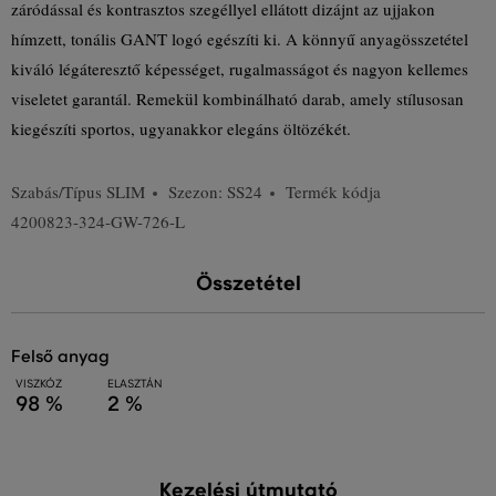
záródással és kontrasztos szegéllyel ellátott dizájnt az ujjakon
hímzett, tonális GANT logó egészíti ki. A könnyű anyagösszetétel
kiváló légáteresztő képességet, rugalmasságot és nagyon kellemes
viseletet garantál. Remekül kombinálható darab, amely stílusosan
kiegészíti sportos, ugyanakkor elegáns öltözékét.
Szabás/Típus
SLIM
Szezon: SS24
Termék kódja
4200823-324-GW-726-L
Összetétel
felső anyag
VISZKÓZ
ELASZTÁN
98 %
2 %
Kezelési útmutató