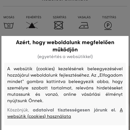
MOSÁS
FEHÉRÍTÉS
SZÁRÍTÁS
VASALÁS
TISZTÍTÁS
Azért, hogy weboldalunk megfelelően
Ajánlott termékek
működjön
(egyetértés a websütikkel)
A websütik (cookies) kezelésének beleegyezésével
hozzájárul weboldalunk fejlesztéséhez. Az „Elfogadom
mindet" gombra kattintva beleegyezik abba, hogy
személyre szabott tartalmat, releváns hirdetéseket
mutassunk és vonzó, online vásárlási élményt
nyújtsunk Önnek.
adataival tisztességesen járunk el.
Köszönjük,
A
websütik (cookies) használata