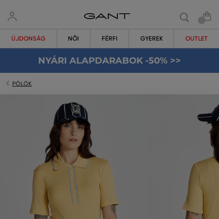
ÚJDONSÁG
NŐI
FÉRFI
GYEREK
OUTLET
NYÁRI ALAPDARABOK -50% >>
PÓLÓK