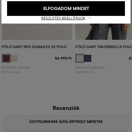
ELFOGADOM MINDET
RÉSZLETES BEÁLLÍTÁSOK
PÓLÓ GANT REG SEAMLESS SS POLO
PÓLÓ GANT SIM RIBBED LS POL
56 990 Ft
5
Elérhető méretek:
Elérhető méretek:
XS
,
S
,
M
,
L
,
XL
XS
,
S
,
M
,
L
,
XL
Recenziók
ÜGYFELEINKNEK ÁLTAL ÉRTÉKELT MÉRETEK