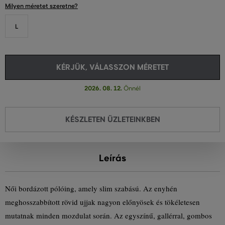
Milyen méretet szeretne?
L
KÉRJÜK, VÁLASSZON MÉRETET
2026. 08. 12.
Önnél
KÉSZLETEN ÜZLETEINKBEN
Leírás
Női bordázott pólóing, amely slim szabású. Az enyhén
meghosszabbított rövid ujjak nagyon előnyösek és tökéletesen
mutatnak minden mozdulat során. Az egyszínű, gallérral, gombos