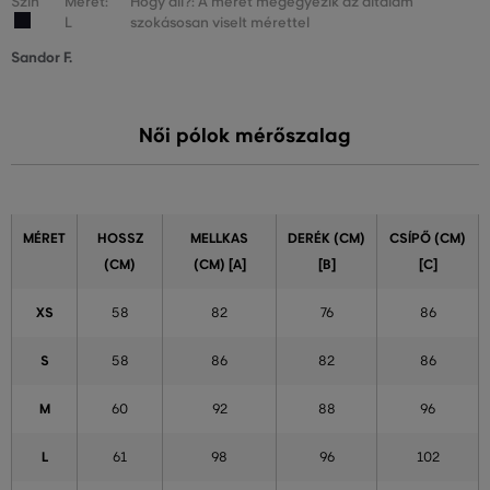
Szín
Méret:
Hogy áll?: A méret megegyezik az általam
L
szokásosan viselt mérettel
Sandor F.
Női pólok mérőszalag
MÉRET
HOSSZ
MELLKAS
DERÉK (CM)
CSÍPŐ (CM)
(CM)
(CM) [A]
[B]
[C]
XS
58
82
76
86
S
58
86
82
86
M
60
92
88
96
L
61
98
96
102