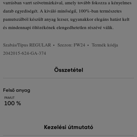
varrásban varrt szövetmárkával, amely tovább fokozza a kényelmes
darab egyediségét. A kiváló minőségű, 100%-ban természetes
pamutszálból készült anyag lezser, ugyanakkor elegáns hatást kelt
és mindennapi öltözékének elengedhetetlen részévé válik.
Szabás/Típus
REGULAR
Szezon: FW24
Termék kódja
2042015-624-GA-374
Összetétel
felső anyag
PAMUT
100 %
Kezelési útmutató