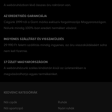
A webáruházban lévő összes áru raktáron van.
AZ EREDETISÉG GARANCIÁJA
Cégünk 1999-től a Gant márka exkluzív forgalmazója Magyarországon.
Nálunk mindig 100%-ban eredeti terméket vásárol.
INGYENES SZÁLLÍTÁST ÉS VISSZAKÜLDÉS
29 990 Ft feletti szállítás mindig ingyenes, az áru visszaküldéséért soha
nem kell fizetnie.
17 ÜZLET MAGYARORSZÁGON
A webáruházunk széles kínálatán kívül az üzleteinkben is
megvásárolhatja egyes termékeinket.
KEDVENC KATEGÓRIÁK
Női cipők
Ruhák
Női sportcipő
Nyári ruhák