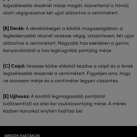
legszélesebb részénél mérje magát, közvetlenül a hónalj
alatt végigvezetve két ujjal alátartva a centimétert.
[B] Derék:
A derékbőséget a köldök magasságában, a
legkeskenyebb résznél vezesse végig, vízszintesen, két ujjal
alátartva a centimétert. Nagyobb has esetében a gerinc
kanyarulatától a has legkiugróbb pontjáig mérje.
[C] Csípő:
Vezesse körbe oldalról kezdve a csípő és a fenék
legszélesebb részeinél a centimétert. Figyeljen arra, hogy
ne szorosan mérje és a centiméter legyen vízszintes.
[E] Ujjhossz:
A karöltő legmagasabb pontjától
(vállcsonttól) az alsó kar csuklócsontjáig mérje. A mérés
közben karunkat enyhén hajlítsa be!
MINDEN RAKTÁRON