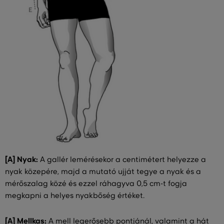
[A] Nyak:
A gallér lemérésekor a centimétert helyezze a
nyak közepére, majd a mutató ujját tegye a nyak és a
mérőszalag közé és ezzel ráhagyva 0,5 cm-t fogja
megkapni a helyes nyakbőség értéket.
[A] Mellkas:
A mell legerősebb pontjánál, valamint a hát