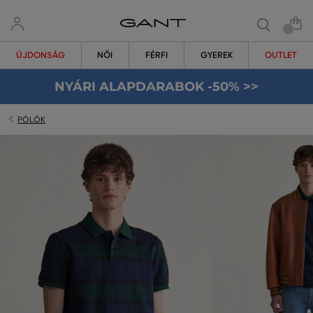
ÚJDONSÁG
NŐI
FÉRFI
GYEREK
OUTLET
NYÁRI ALAPDARABOK -50% >>
PÓLÓK