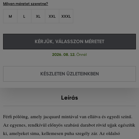
Milyen méretet szeretne?
M
L
XL
XXL
XXXL
KÉRJÜK, VÁLASSZON MÉRETET
2026. 08. 12.
Önnél
KÉSZLETEN ÜZLETEINKBEN
Leírás
Férfi pólóing, amely jacquard mintával van ellátva és egyedi színű.
Az egyenes, rendkívül előnyös szabású darabot rövid ujjak egészítik
ki, amelyeket sima, kellemesen puha szegély zár. Az oldalsó