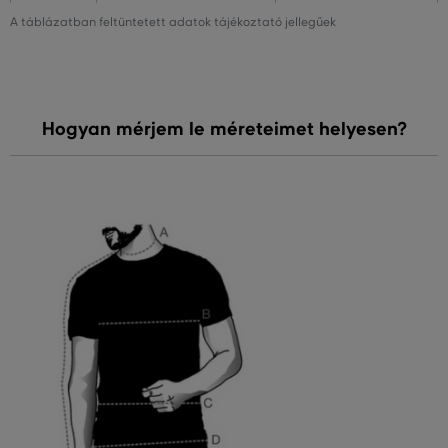
A táblázatban feltüntetett adatok tájékoztató jellegűek
Hogyan mérjem le méreteimet helyesen?