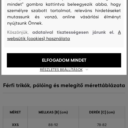
viselek
mindet" gombra kattintva beleegyezik abba, hogy
személyre szabott tartalmat, releváns hirdetéseket
A méret egy kicsit kisebb, mint
0
amit viselek
mutassunk és vonzó, online vásárlási élményt
nyújtsunk Önnek.
A méret megegyezik az általam
6
szokásosan viselt mérettel
adataival tisztességesen járunk el.
Köszönjük,
A
websütik (cookies) használata
A méret egy kicsit nagyobb, mint
0
amit általában viselek
A méret sokkal nagyobb, mint
0
ELFOGADOM MINDET
amit viselek
RÉSZLETES BEÁLLÍTÁSOK
Férfi trikók, pólóing és melegítő mérettáblázata
MÉRET
MELLKAS
[B] (cm)
DERÉK
[C] (cm)
XXS
88-92
78-82