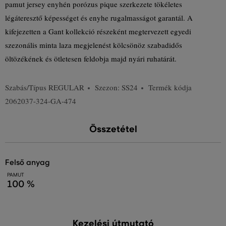
pamut jersey enyhén porózus pique szerkezete tökéletes
légáteresztő képességet és enyhe rugalmasságot garantál. A
kifejezetten a Gant kollekció részeként megtervezett egyedi
szezonális minta laza megjelenést kölcsönöz szabadidős
öltözékének és ötletesen feldobja majd nyári ruhatárát.
Szabás/Típus
REGULAR
Szezon: SS24
Termék kódja
2062037-324-GA-474
Összetétel
felső anyag
PAMUT
100 %
Kezelési útmutató