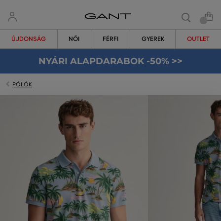
ÚJDONSÁG
NŐI
FÉRFI
GYEREK
OUTLET
NYÁRI ALAPDARABOK -50% >>
PÓLÓK