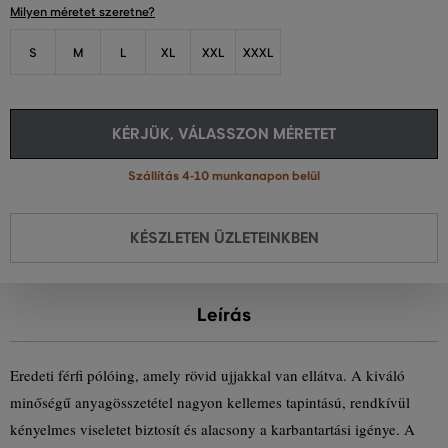
Milyen méretet szeretne?
S
M
L
XL
XXL
XXXL
KÉRJÜK, VÁLASSZON MÉRETET
Szállítás 4-10 munkanapon belül
KÉSZLETEN ÜZLETEINKBEN
Leírás
Eredeti férfi pólóing, amely rövid ujjakkal van ellátva. A kiváló
minőségű anyagösszetétel nagyon kellemes tapintású, rendkívül
kényelmes viseletet biztosít és alacsony a karbantartási igénye. A