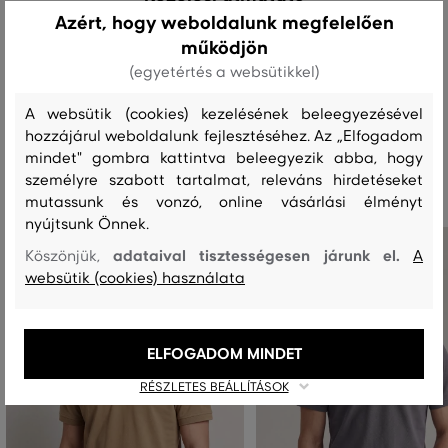
Azért, hogy weboldalunk megfelelően
működjön
MOSÁS
FEHÉRÍTÉS
SZÁRÍTÁS
VASALÁS
TISZTÍTÁS
(egyetértés a websütikkel)
A websütik (cookies) kezelésének beleegyezésével
hozzájárul weboldalunk fejlesztéséhez. Az „Elfogadom
Ajánlott termékek
mindet" gombra kattintva beleegyezik abba, hogy
személyre szabott tartalmat, releváns hirdetéseket
mutassunk és vonzó, online vásárlási élményt
nyújtsunk Önnek.
adataival tisztességesen járunk el.
Köszönjük,
A
websütik (cookies) használata
ELFOGADOM MINDET
RÉSZLETES BEÁLLÍTÁSOK