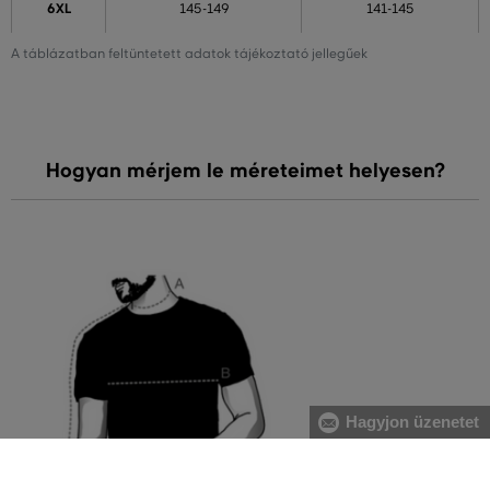
6XL
145-149
141-145
A táblázatban feltüntetett adatok tájékoztató jellegűek
Hogyan mérjem le méreteimet helyesen?
Hagyjon üzenetet