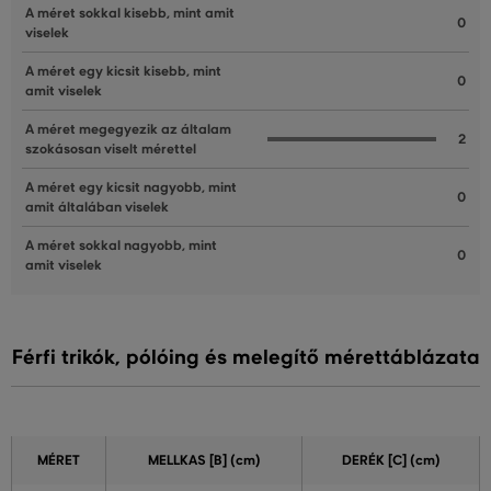
A méret sokkal kisebb, mint amit
0
viselek
A méret egy kicsit kisebb, mint
0
amit viselek
A méret megegyezik az általam
2
szokásosan viselt mérettel
A méret egy kicsit nagyobb, mint
0
amit általában viselek
A méret sokkal nagyobb, mint
0
amit viselek
Férfi trikók, pólóing és melegítő mérettáblázata
MÉRET
MELLKAS
[B] (cm)
DERÉK
[C] (cm)