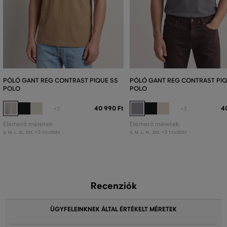
PÓLÓ GANT REG CONTRAST PIQUE SS
PÓLÓ GANT REG CONTRAST PIQ
POLO
POLO
40 990 Ft
4
+3
+3
Elérhető méretek:
Elérhető méretek:
+3 további
+3 további
S
,
M
,
L
,
XL
,
XXL
S
,
M
,
L
,
XL
,
XXL
Recenziók
ÜGYFELEINKNEK ÁLTAL ÉRTÉKELT MÉRETEK