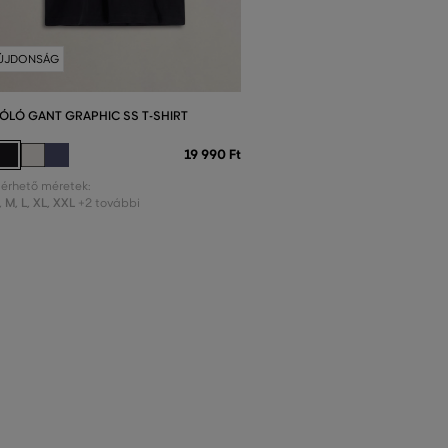
ÚJDONSÁG
ÓLÓ GANT GRAPHIC SS T-SHIRT
19 990 Ft
lérhető méretek:
,
M
,
L
,
XL
,
XXL
+2 további