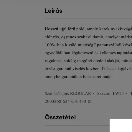
Leírás
Hosszú ujjú férfi póló, amely kerek nyakkivágá
előnyös, egyenes szabású darab, amelyet márkaj
100%-ban kiváló minőségű pamutszálból készül
egyedülállóan légáteresztő és kellemes tapint
rugalmas, sokáig megőrzi eredeti alakját, min
érzést garantál viselés közben. Ízléses alapjáv
amelybe garantáltan beleszeret majd.
Szabás/Típus
REGULAR
Szezon: FW24
2003268-624-GA-433-M
Összetétel