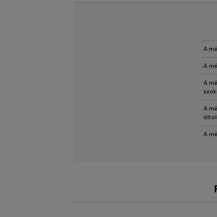
A mé
A mé
A mé
szok
A mé
álta
A mé