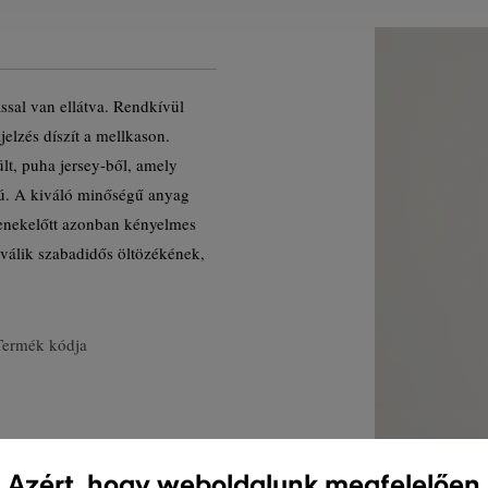
ssal van ellátva. Rendkívül
elzés díszít a mellkason.
t, puha jersey-ből, amely
ású. A kiváló minőségű anyag
denekelőtt azonban kényelmes
á válik szabadidős öltözékének,
Termék kódja
Azért, hogy weboldalunk megfelelően