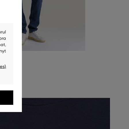
rul
bra
at,
nyt
es)