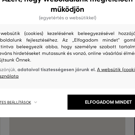
működjön
(egyetértés a websütikkel)
websütik (cookies) kezelésének beleegyezésével hozzájá
boldalunk fejlesztéséhez. Az „Elfogadom mindet" gom
ttintva beleegyezik abba, hogy személyre szabott tartalm
leváns hirdetéseket mutassunk és vonzó, online vásárlási élmé
újtsunk Önnek.
S
TISZTÍTÁS
adataival tisztességesen járunk el.
szönjük,
A websütik (cooki
sználata
ELFOGADOM MINDET
TES BEÁLLÍTÁSOK