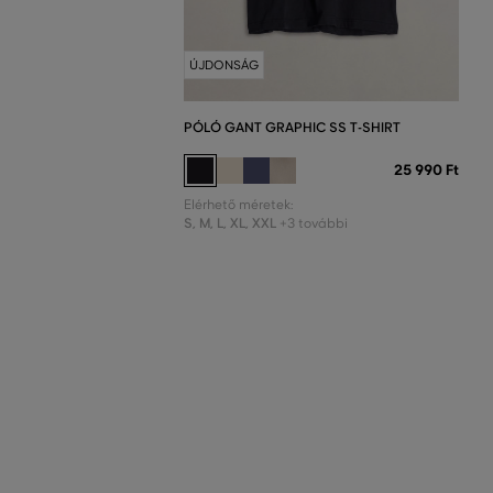
ÚJDONSÁG
PÓLÓ GANT GRAPHIC SS T-SHIRT
25 990 Ft
Elérhető méretek:
S
,
M
,
L
,
XL
,
XXL
+3 további