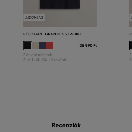
ÚJDONSÁG
PÓLÓ GANT GRAPHIC SS T-SHIRT
P
25 990 Ft
Elérhető méretek:
E
S
,
M
,
L
,
XL
,
XXL
S
+2 további
Recenziók