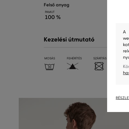
felső anyag
PAMUT
100 %
A 
we
Kezelési útmutató
ka
re
ny
MOSÁS
FEHÉRÍTÉS
SZÁRÍTÁS
VASALÁ
Kö
ha
RÉSZLE