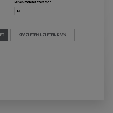
Milyen méretet szeretne?
M
ET
KÉSZLETEN ÜZLETEINKBEN