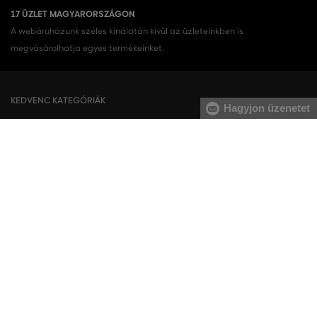
17 ÜZLET MAGYARORSZÁGON
A webáruházunk széles kínálatán kívül az üzleteinkben is
megvásárolhatja egyes termékeinket.
KEDVENC KATEGÓRIÁK
Hagyjon üzenetet
Női cipők
Ruhák
Női sportcipő
Nyári ruhák
Női melegítőfelsők
Ingruhák
Női melegítőnadrágok
Női trikók
Női nadrágok
Szoknyák
Férfi cipők
Férfi melegítőfelsők
Férfi sportcipő
Férfi melegítőnadrágok
Férfi ingek
Férfi pulóverek
Férfi trikók
Férfi nadrágok
Férfi rövidnadrágok
Férfi fehérneműk