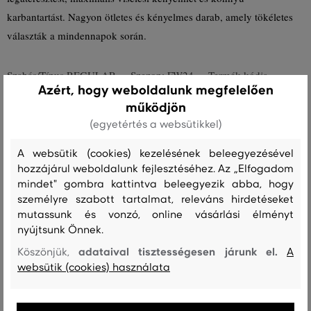
karbantartást. Nagyon ötletes és kényelmes darab, amely tökéletes
választák a mindennapok során.
Szabás/Típus
REGULAR
Szezon: FW24
Termék kódja
Azért, hogy weboldalunk megfelelően
505198-624-GN-113
működjön
(egyetértés a websütikkel)
Összetétel
A websütik (cookies) kezelésének beleegyezésével
hozzájárul weboldalunk fejlesztéséhez. Az „Elfogadom
felső anyag
mindet" gombra kattintva beleegyezik abba, hogy
ORGANIKUS PAMUT
személyre szabott tartalmat, releváns hirdetéseket
100 %
mutassunk és vonzó, online vásárlási élményt
nyújtsunk Önnek.
adataival tisztességesen járunk el.
Köszönjük,
A
Kezelési útmutató
websütik (cookies) használata
MOSÁS
FEHÉRÍTÉS
SZÁRÍTÁS
VASALÁS
TISZTÍTÁS