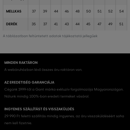
MELLKAS
37
39
44
46
48
50
51
52
54
DERÉK
35
37
41
43
44
45
47
49
51
A táblázatban feltüntetett adatok tájékoztató jellegűek
MINDEN RAKTÁRON
A webáruházban lévő összes áru raktáron van.
AZ EREDETISÉG GARANCIÁJA
Cégünk 1999-től a Gant márka exkluzív forgalmazója Magyarországon.
Nálunk mindig 100%-ban eredeti terméket vásárol.
INGYENES SZÁLLÍTÁST ÉS VISSZAKÜLDÉS
29 990 Ft feletti szállítás mindig ingyenes, az áru visszaküldéséért soha
nem kell fizetnie.