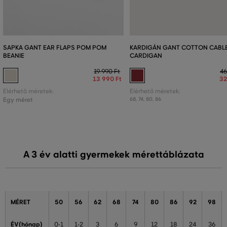
SAPKA GANT EAR FLAPS POM POM
KARDIGÁN GANT COTTON CABL
BEANIE
CARDIGAN
19 990 Ft
46
13 990 Ft
32
Elérhető méretek:
Elérhető méretek:
Egy méret
68
,
74
,
80
,
86
A 3 év alatti gyermekek mérettáblázata
MÉRET
50
56
62
68
74
80
86
92
98
ÉV(hónap)
0-1
1-2
3
6
9
12
18
24
36