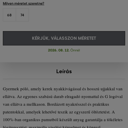
Milyen méretet szeretne?
68
74
KÉRJÜK, VÁLASSZON MÉRETET
2026. 08. 12.
Önnél
Leírás
Gyermek póló, amely kerek nyakkivágással és hosszú ujjakkal van
ellátva. Az egyenes szabású darab elragadó nyomattal és G logóval
van ellátva a mellkason. Bordázott nyakrésszel és praktikus
patentokkal, amelyek lehetővé teszik az egyszerű öltöztetést. A
100%-ban organikus pamutból készült anyag garantálja a tökéletes
légáteresztést, maximális viselési kényelmet és könnyű