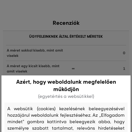
Recenziók
ÜGYFELEINKNEK ÁLTAL ÉRTÉKELT MÉRETEK
A méret sokkal kisebb, mint amit
0
viselek
A méret egy kicsit kisebb, mint
1
amit viselek
Azért, hogy weboldalunk megfelelően
A méret megegyezik az általam
16
szokásosan viselt mérettel
működjön
(egyetértés a websütikkel)
A méret egy kicsit nagyobb, mint
0
amit általában viselek
A websütik (cookies) kezelésének beleegyezésével
A méret sokkal nagyobb, mint
hozzájárul weboldalunk fejlesztéséhez. Az „Elfogadom
0
amit viselek
mindet" gombra kattintva beleegyezik abba, hogy
személyre szabott tartalmat, releváns hirdetéseket