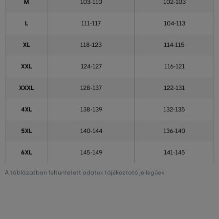
M
103-110
102-103
L
111-117
104-113
XL
118-123
114-115
XXL
124-127
116-121
XXXL
128-137
122-131
4XL
138-139
132-135
5XL
140-144
136-140
6XL
145-149
141-145
A táblázatban feltüntetett adatok tájékoztató jellegűek