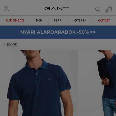
ÚJDONSÁG
NŐI
FÉRFI
GYEREK
OUTLET
NYÁRI ALAPDARABOK -50% >>
PÓLÓK