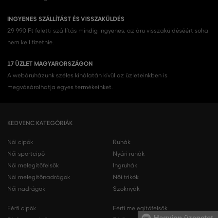
INGYENES SZÁLLÍTÁST ÉS VISSZAKÜLDÉS
29 990 Ft feletti szállítás mindig ingyenes, az áru visszaküldéséért soha
nem kell fizetnie.
17 ÜZLET MAGYARORSZÁGON
A webáruházunk széles kínálatán kívül az üzleteinkben is
megvásárolhatja egyes termékeinket.
KEDVENC KATEGÓRIÁK
Női cipők
Ruhák
Női sportcipő
Nyári ruhák
Női melegítőfelsők
Ingruhák
Női melegítőnadrágok
Női trikók
Női nadrágok
Szoknyák
Férfi cipők
Férfi melegítőfelsők
Hagyjon üzenetet