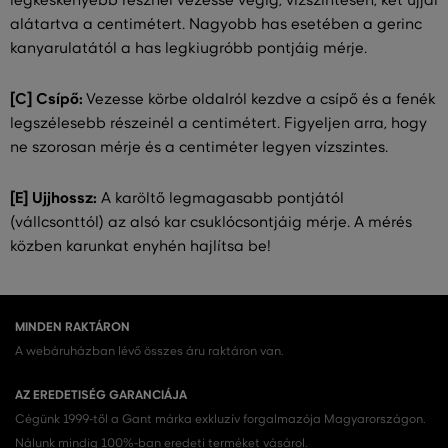
legkeskenyebb résznél vezesse végig, vízszintesen, két ujjal
alátartva a centimétert. Nagyobb has esetében a gerinc
kanyarulatától a has legkiugróbb pontjáig mérje.
[C] Csípő:
Vezesse körbe oldalról kezdve a csípő és a fenék
legszélesebb részeinél a centimétert. Figyeljen arra, hogy
ne szorosan mérje és a centiméter legyen vízszintes.
[E] Ujjhossz:
A karöltő legmagasabb pontjától
(vállcsonttól) az alsó kar csuklócsontjáig mérje. A mérés
közben karunkat enyhén hajlítsa be!
MINDEN RAKTÁRON
A webáruházban lévő összes áru raktáron van.
AZ EREDETISÉG GARANCIÁJA
Cégünk 1999-től a Gant márka exkluzív forgalmazója Magyarországon.
Nálunk mindig 100%-ban eredeti terméket vásárol.