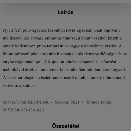
Leírás
Nyári férfi póló egyenes fazonban rövid ujjakkal. Gant logóval a
mellkason. Az anyaga prémium minőségű pamut szálból készült,
amely kellemesen puha tapintású és nagyon kényelmes viselet. A
finom pórusoú piké struktúra biztosítja a tökéletes szellősséget és az
enyhe rugalmasságot. A koptatott kinézetet speciális színezési
technikával érték el, amelynek köszönhetően minden darab egyedi.
A lezseren-elegáns viselet remek esésű darabja, amely mindennapi
viseletre alkalmas.
Szabás/Típus
REGULAR
Szezon: SS21
Termék kódja
2052028-321-GA-423
Összetétel