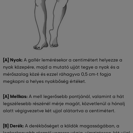
[A] Nyak:
A gallér lemérésekor a centimétert helyezze a
nyak közepére, majd a mutató ujját tegye a nyak és a
mérőszalag közé és ezzel ráhagyva 0,5 cm-t fogja
megkapni a helyes nyakbőség értéket.
[A] Mellkas:
A mell legerősebb pontjánál, valamint a hát
legszélesebb részénél mérje magát, közvetlenül a hónalj
alatt végigvezetve két ujjal alátartva a centimétert.
[B] Derék:
A derékbőséget a köldök magasságában, a