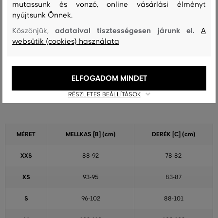
mutassunk és vonzó, online vásárlási élményt
***********
nyújtsunk Önnek.
Szín
Méret:
Hogy áll?: A méret megegyezik az általam
adataival tisztességesen járunk el.
Köszönjük,
A
5XL
szokásosan viselt mérettel
websütik (cookies) használata
Tibor F.
ELFOGADOM MINDET
Férfi trikók, pólóing és melegítő mérettáblázata
RÉSZLETES BEÁLLÍTÁSOK
MÉRET
MELLKAS
[B] (cm)
DERÉK
[C] (cm)
XXS
88-92
78-82
XS
93-95
83-87
S
96-102
88-101