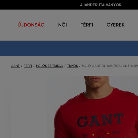
AJÁNDÉKUTALVÁNYOK
ÚJDONSÁG
NŐI
FÉRFI
GYEREK
GANT
FÉRFI
PÓLÓK ÉS TRIKÓK
TRIKÓK
PÓLÓ GANT D1. NAUTICAL SS T-SHIR