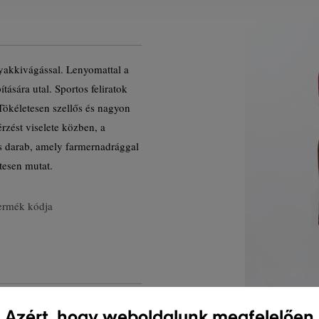
nyakkivágással. Lenyomattal a
tására utal. Sportos feliratok
Tökéletesen szellős és nagyon
rzést viselete közben, a
ős darab, amely farmernadrággal
tesen mutat.
ermék kódja
Azért, hogy weboldalunk megfelelően