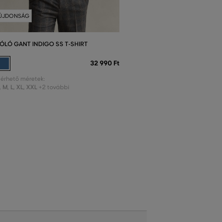
ÚJDONSÁG
ÓLÓ GANT INDIGO SS T-SHIRT
32 990 Ft
lérhető méretek:
,
M
,
L
,
XL
,
XXL
+2 további