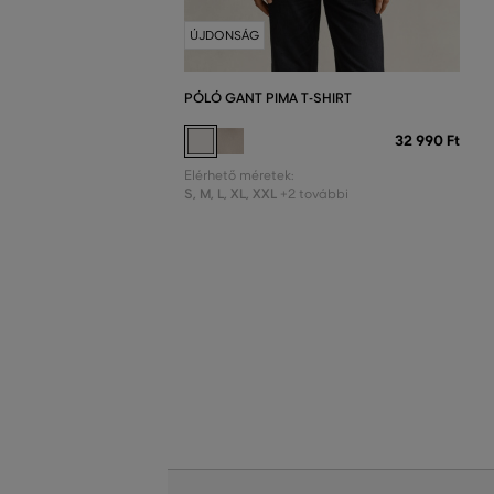
ÚJDONSÁG
PÓLÓ GANT PIMA T-SHIRT
32 990 Ft
Elérhető méretek:
S
,
M
,
L
,
XL
,
XXL
+2 további