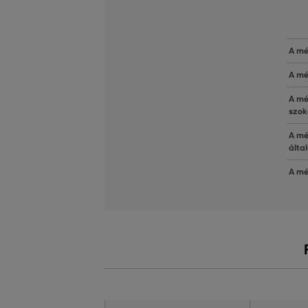
A mé
A mé
A mé
szok
A mé
álta
A mé