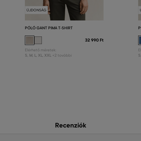
ÚJDONSÁG
PÓLÓ GANT PIMA T-SHIRT
P
32 990 Ft
Elérhető méretek:
E
S
,
M
,
L
,
XL
,
XXL
S
+2 további
Recenziók