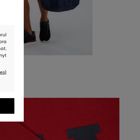
rul
bra
at,
nyt
es)