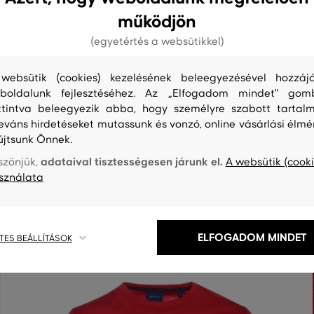
működjön
(egyetértés a websütikkel)
websütik (cookies) kezelésének beleegyezésével hozzájá
boldalunk fejlesztéséhez. Az „Elfogadom mindet" gom
ttintva beleegyezik abba, hogy személyre szabott tartalm
leváns hirdetéseket mutassunk és vonzó, online vásárlási élmé
S
TISZTÍTÁS
újtsunk Önnek.
adataival tisztességesen járunk el.
szönjük,
A websütik (cooki
sználata
ELFOGADOM MINDET
TES BEÁLLÍTÁSOK