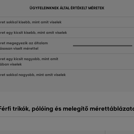
ÜGYFELEINKNEK ÁLTAL ÉRTÉKELT MÉRETEK
ret sokkal kisebb, mint amit viselek
ret egy kicsit kisebb, mint amit viselek
ret megegyezik az általam
ásosan viselt mérettel
ret egy kicsit nagyobb, mint amit
lában viselek
ret sokkal nagyobb, mint amit viselek
Férfi trikók, pólóing és melegítő mérettáblázat