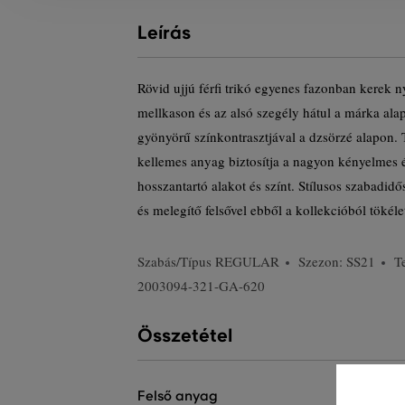
Leírás
Rövid ujjú férfi trikó egyenes fazonban kerek 
mellkason és az alsó szegély hátul a márka alapí
gyönyörű színkontrasztjával a dzsörzé alapon. 
kellemes anyag biztosítja a nagyon kényelmes é
hosszantartó alakot és színt. Stílusos szabadid
és melegítő felsővel ebből a kollekcióból tökéle
Szabás/Típus
REGULAR
Szezon: SS21
T
2003094-321-GA-620
Összetétel
felső anyag