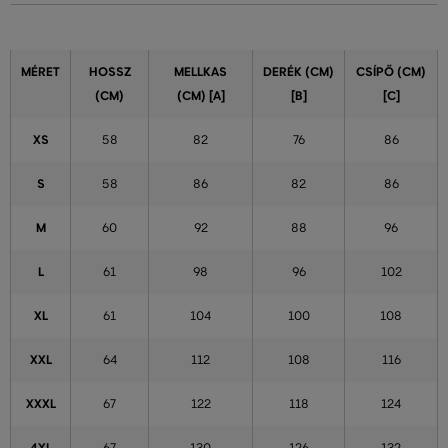
MÉRET
HOSSZ
MELLKAS
DERÉK (CM)
CSÍPŐ (CM)
(CM)
(CM) [A]
[B]
[C]
XS
58
82
76
86
S
58
86
82
86
M
60
92
88
96
L
61
98
96
102
XL
61
104
100
108
XXL
64
112
108
116
XXXL
67
122
118
124