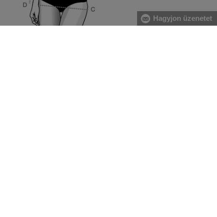
Hagyjon üzenetet
[A] Mellkas:
A mell legerősebb pontjánál, valamint a hát
legszélesebb részénél mérje magát, közvetlenül a hónalj
alatt végigvezetve két ujjal alátartva a centimétert.
[B] Derék:
A derékbőséget a köldök magasságában, a