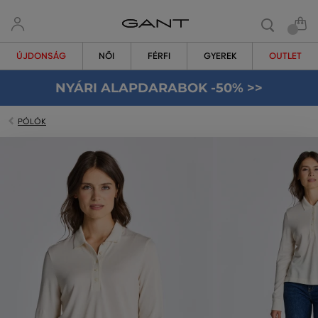
ÚJDONSÁG
NŐI
FÉRFI
GYEREK
OUTLET
NYÁRI ALAPDARABOK -50% >>
PÓLÓK