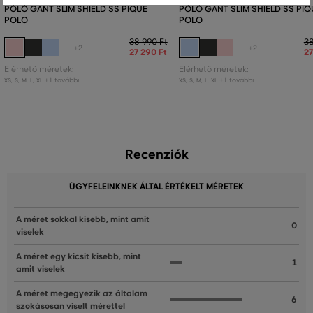
PÓLÓ GANT SLIM SHIELD SS PIQUE
PÓLÓ GANT SLIM SHIELD SS PIQ
POLO
POLO
38 990 Ft
38
+2
+2
27 290 Ft
27
Elérhető méretek:
Elérhető méretek:
+1 további
+1 további
XS
,
S
,
M
,
L
,
XL
XS
,
S
,
M
,
L
,
XL
Recenziók
ÜGYFELEINKNEK ÁLTAL ÉRTÉKELT MÉRETEK
A méret sokkal kisebb, mint amit
0
viselek
A méret egy kicsit kisebb, mint
1
amit viselek
A méret megegyezik az általam
6
szokásosan viselt mérettel