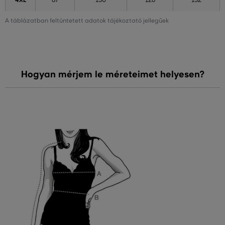
4XL
67
130
126
132
A táblázatban feltüntetett adatok tájékoztató jellegűek
Hogyan mérjem le méreteimet helyesen?