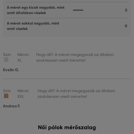
A méret egy kicsit nagyobb, mint
2
amit általában viselek
A méret sokkal nagyobb, mint
0
amit viselek
Szín
Méret:
Hogy áll?: A méret megegyezik az általam
XL
szokásosan viselt mérettel
Evelin G.
Szín
Méret:
Hogy áll?: A méret megegyezik az általam
XXL
szokásosan viselt mérettel
Andrea F.
Női pólok mérőszalag