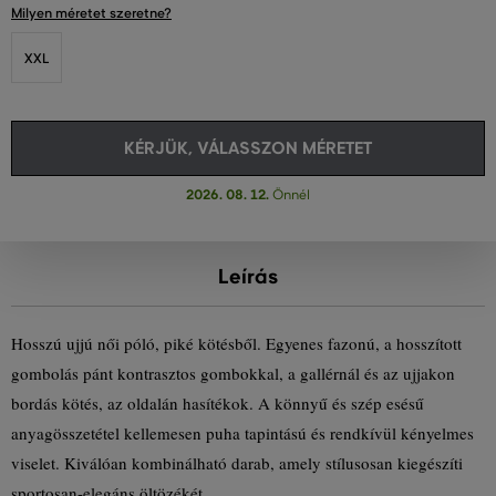
Milyen méretet szeretne?
XXL
KÉRJÜK, VÁLASSZON MÉRETET
2026. 08. 12.
Önnél
Leírás
Hosszú ujjú női póló, piké kötésből. Egyenes fazonú, a hosszított
gombolás pánt kontrasztos gombokkal, a gallérnál és az ujjakon
bordás kötés, az oldalán hasítékok. A könnyű és szép esésű
anyagösszetétel kellemesen puha tapintású és rendkívül kényelmes
viselet. Kiválóan kombinálható darab, amely stílusosan kiegészíti
sportosan-elegáns öltözékét.