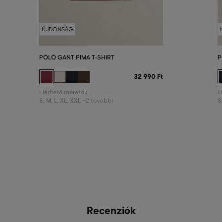
ÚJDONSÁG
PÓLÓ GANT PIMA T-SHIRT
P
32 990 Ft
Elérhető méretek:
E
S
,
M
,
L
,
XL
,
XXL
S
+2 további
Recenziók