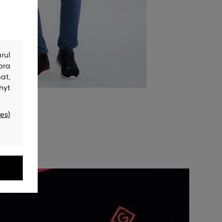
rul
bra
at,
nyt
es)