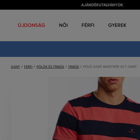
AJÁNDÉKUTALVÁNYOK
ÚJDONSÁG
NŐI
FÉRFI
GYEREK
GANT
FÉRFI
PÓLÓK ÉS TRIKÓK
TRIKÓK
PÓLÓ GANT BARSTRIPE SS T-SHIRT