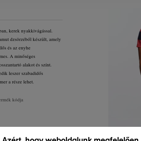
nban, kerek nyakkivágással.
amut dzsörzéből készült, amely
llős és az enyhe
mes. A minőséges
osszantartó alakot és színt.
edik leszer szabadidős
mer a része lehet.
ermék kódja
Azért, hogy weboldalunk megfelelően