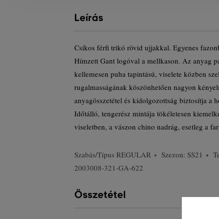
Leírás
Csíkos férfi trikó rövid ujjakkal. Egyenes fazo
Hímzett Gant logóval a mellkason. Az anyag p
kellemesen puha tapintású, viselete közben sze
rugalmasságának köszönhetően nagyon kényel
anyagösszetétel és kidolgozottság biztosítja a h
Időtálló, tengerész mintája tökéletesen kiemelk
viseletben, a vászon chino nadrág, esetleg a far
Szabás/Típus
REGULAR
Szezon: SS21
T
2003008-321-GA-622
Összetétel