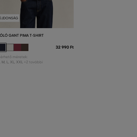
ÚJDONSÁG
ÓLÓ GANT PIMA T-SHIRT
32 990 Ft
lérhető méretek:
,
M
,
L
,
XL
,
XXL
+2 további