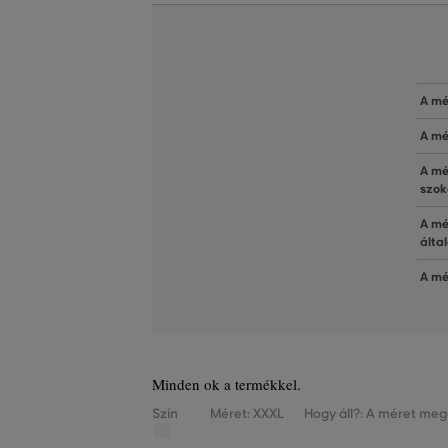
A mé
A mé
A mé
szok
A mé
álta
A mé
Minden ok a termékkel.
Szín
Méret: XXXL
Hogy áll?: A méret meg