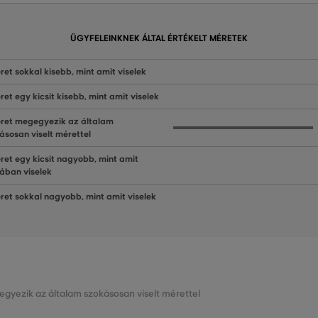
ÜGYFELEINKNEK ÁLTAL ÉRTÉKELT MÉRETEK
ret sokkal kisebb, mint amit viselek
ret egy kicsit kisebb, mint amit viselek
ret megegyezik az általam
ásosan viselt mérettel
ret egy kicsit nagyobb, mint amit
lában viselek
ret sokkal nagyobb, mint amit viselek
egyezik az általam szokásosan viselt mérettel