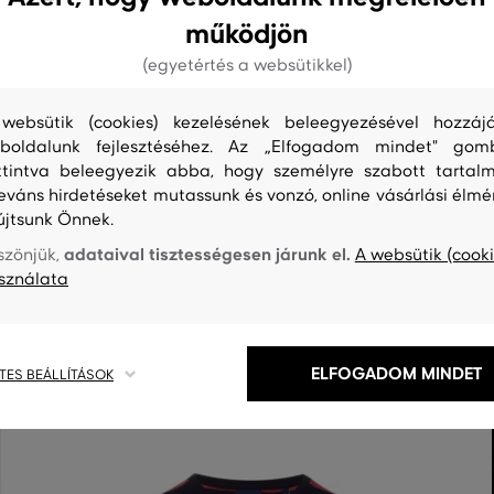
működjön
(egyetértés a websütikkel)
websütik (cookies) kezelésének beleegyezésével hozzájá
boldalunk fejlesztéséhez. Az „Elfogadom mindet" gom
ttintva beleegyezik abba, hogy személyre szabott tartalm
leváns hirdetéseket mutassunk és vonzó, online vásárlási élmé
újtsunk Önnek.
S
TISZTÍTÁS
adataival tisztességesen járunk el.
szönjük,
A websütik (cooki
sználata
ELFOGADOM MINDET
TES BEÁLLÍTÁSOK