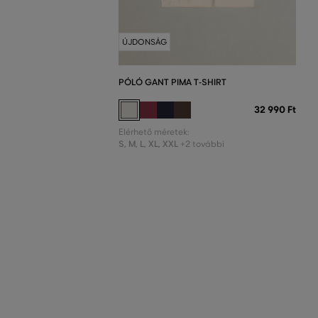
ÚJDONSÁG
PÓLÓ GANT PIMA T-SHIRT
32 990 Ft
Elérhető méretek:
S
,
M
,
L
,
XL
,
XXL
+2 további