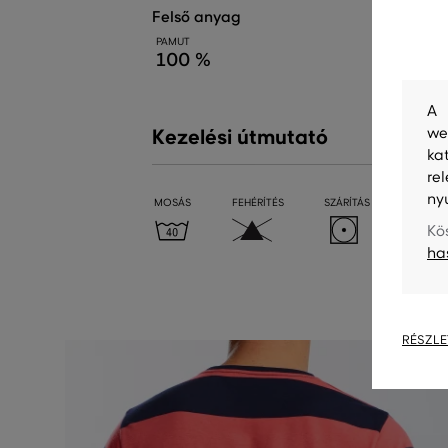
felső anyag
PAMUT
100 %
A 
we
Kezelési útmutató
ka
re
ny
MOSÁS
FEHÉRÍTÉS
SZÁRÍTÁS
VASALÁ
Kö
ha
RÉSZLE