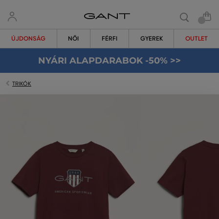
ÚJDONSÁG
NŐI
FÉRFI
GYEREK
OUTLET
NYÁRI ALAPDARABOK -50% >>
TRIKÓK