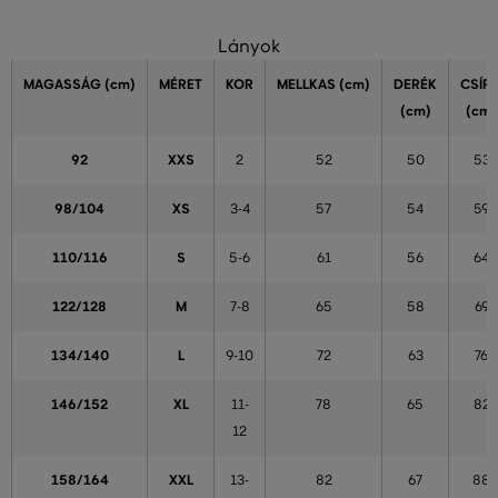
Lányok
MAGASSÁG
(cm)
MÉRET
KOR
MELLKAS
(cm)
DERÉK
CSÍP
(cm)
(cm)
92
XXS
2
52
50
53
98/104
XS
3-4
57
54
59
110/116
S
5-6
61
56
64
122/128
M
7-8
65
58
69
134/140
L
9-10
72
63
76
146/152
XL
11-
78
65
82
12
158/164
XXL
13-
82
67
88