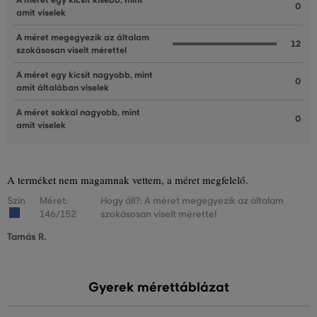
A méret egy kicsit kisebb, mint
0
amit viselek
A méret megegyezik az általam
12
szokásosan viselt mérettel
A méret egy kicsit nagyobb, mint
0
amit általában viselek
A méret sokkal nagyobb, mint
0
amit viselek
A terméket nem magamnak vettem, a méret megfelelő.
Szín
Méret:
Hogy áll?: A méret megegyezik az általam
146/152
szokásosan viselt mérettel
Tamás R.
Gyerek mérettáblázat