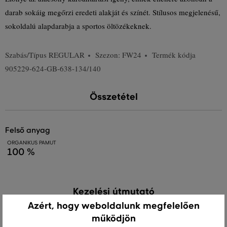
darab sokáig megőrzi eredeti alakját és színét. Stílusos megjelenésű,
sokoldalú alapdarabja a sportos öltözékeknek.
Szabás/Típus
REGULAR
Szezon: FW24
Termék kódja
905229-624-GB-638-134/140
Összetétel
felső anyag
ORGANIKUS PAMUT
100 %
Kezelési útmutató
Azért, hogy weboldalunk megfelelően
működjön
MOSÁS
FEHÉRÍTÉS
SZÁRÍTÁS
VASALÁS
TISZTÍTÁS