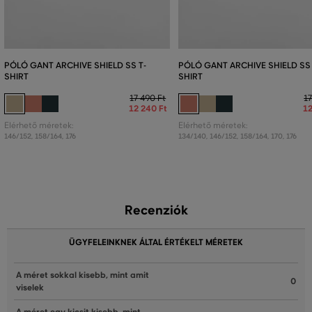
PÓLÓ GANT ARCHIVE SHIELD SS T-
PÓLÓ GANT ARCHIVE SHIELD SS 
SHIRT
SHIRT
17 490 Ft
17
12 240 Ft
12
Elérhető méretek:
Elérhető méretek:
146/152
,
158/164
,
176
134/140
,
146/152
,
158/164
,
170
,
176
Recenziók
ÜGYFELEINKNEK ÁLTAL ÉRTÉKELT MÉRETEK
A méret sokkal kisebb, mint amit
0
viselek