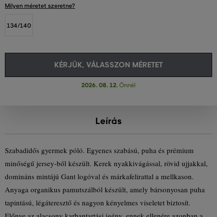
Milyen méretet szeretne?
134/140
KÉRJÜK, VÁLASSZON MÉRETET
2026. 08. 12.
Önnél
Leírás
Szabadidős gyermek póló. Egyenes szabású, puha és prémium
minőségű jersey-ből készült. Kerek nyakkivágással, rövid ujjakkal,
domináns mintájú Gant logóval és márkafelirattal a mellkason.
Anyaga organikus pamutszálból készült, amely bársonyosan puha
tapintású, légáteresztő és nagyon kényelmes viseletet biztosít.
Előnye az alacsony karbantartási igény, ennek ellenére azonban a