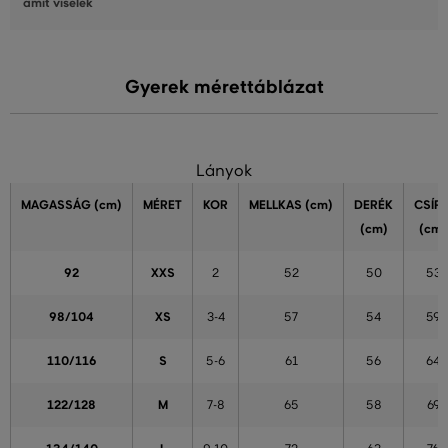
amit viselek
Gyerek mérettáblázat
Lányok
MAGASSÁG
(cm)
MÉRET
KOR
MELLKAS
(cm)
DERÉK
CSÍP
(cm)
(cm)
92
XXS
2
52
50
53
98/104
XS
3-4
57
54
59
110/116
S
5-6
61
56
64
122/128
M
7-8
65
58
69