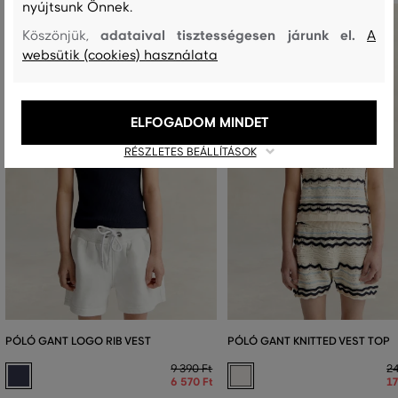
nyújtsunk Önnek.
adataival tisztességesen járunk el.
Köszönjük,
A
websütik (cookies) használata
ELFOGADOM MINDET
RÉSZLETES BEÁLLÍTÁSOK
PÓLÓ GANT LOGO RIB VEST
PÓLÓ GANT KNITTED VEST TOP
9 390 Ft
24
6 570 Ft
17