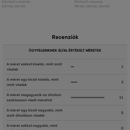
Elérhető méretek:
Elérhető méretek:
110/116
,
116/122
98/104
,
110/116
,
116/122
Recenziók
ÜGYFELEINKNEK ÁLTAL ÉRTÉKELT MÉRETEK
A méret sokkal kisebb, mint amit
1
viselek
A méret egy kicsit kisebb, mint
2
amit viselek
A méret megegyezik az általam
11
szokásosan viselt mérettel
A méret egy kicsit nagyobb, mint
0
amit általában viselek
A méret sokkal nagyobb, mint
0