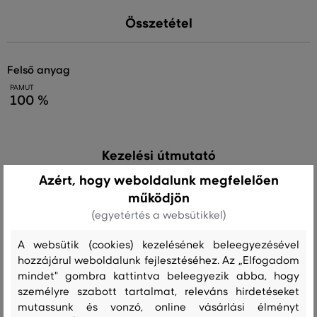
Összetétel
felső anyag
PAMUT
100 %
Kezelési útmutató
Azért, hogy weboldalunk megfelelően
működjön
MOSÁS
FEHÉRÍTÉS
SZÁRÍTÁS
VASALÁS
TISZTÍTÁS
(egyetértés a websütikkel)
A websütik (cookies) kezelésének beleegyezésével
hozzájárul weboldalunk fejlesztéséhez. Az „Elfogadom
Ajánlott termékek
mindet" gombra kattintva beleegyezik abba, hogy
személyre szabott tartalmat, releváns hirdetéseket
mutassunk és vonzó, online vásárlási élményt