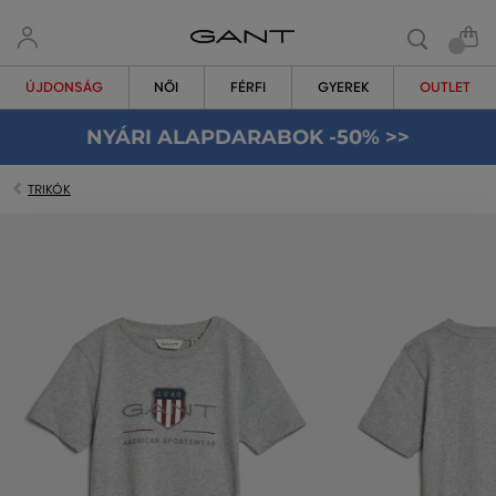
ÚJDONSÁG
NŐI
FÉRFI
GYEREK
OUTLET
NYÁRI ALAPDARABOK -50% >>
TRIKÓK