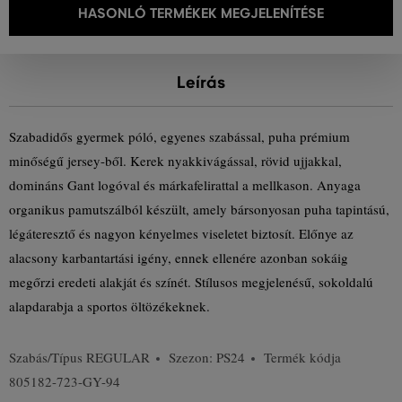
HASONLÓ TERMÉKEK MEGJELENÍTÉSE
Leírás
Szabadidős gyermek póló, egyenes szabással, puha prémium
minőségű jersey-ből. Kerek nyakkivágással, rövid ujjakkal,
domináns Gant logóval és márkafelirattal a mellkason. Anyaga
organikus pamutszálból készült, amely bársonyosan puha tapintású,
légáteresztő és nagyon kényelmes viseletet biztosít. Előnye az
alacsony karbantartási igény, ennek ellenére azonban sokáig
megőrzi eredeti alakját és színét. Stílusos megjelenésű, sokoldalú
alapdarabja a sportos öltözékeknek.
Szabás/Típus
REGULAR
Szezon: PS24
Termék kódja
805182-723-GY-94