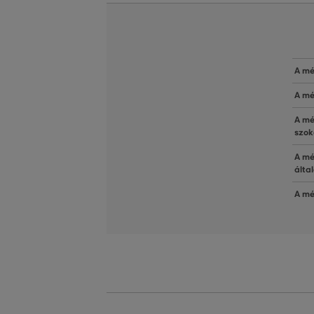
A mé
A mé
A mé
szok
A mé
álta
A mé