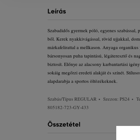
Leírás
Szabadidős gyermek póló, egyenes szabással, 
ből. Kerek nyakkivágással, rövid ujjakkal, dom
márkafelirattal a mellkason. Anyaga organikus
bársonyosan puha tapintású, légáteresztő és na
biztosít. Előnye az alacsony karbantartási igén
sokáig megőrzi eredeti alakját és színét. Stílu
alapdarabja a sportos öltözékeknek.
Szabás/Típus
REGULAR
Szezon: PS24
T
805182-723-GY-433
Összetétel