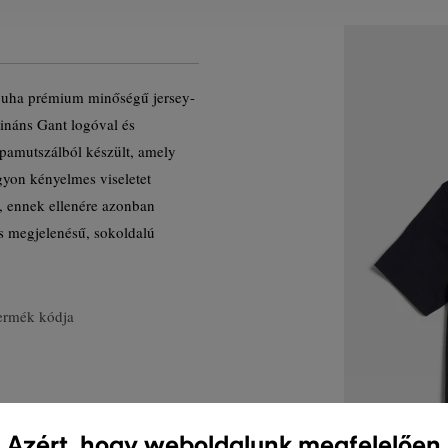
puha prémium minőségű jersey-
ináns Gant logóval és
 pamutszálból készült, amely
gyon kényelmes viseletet
y, ennek ellenére azonban
sos megjelenésű, sokoldalú
ermék kódja
Azért, hogy weboldalunk megfelelően