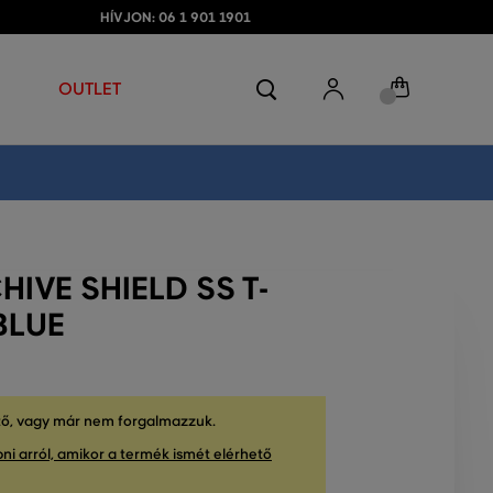
HÍVJON: 06 1 901 1901
OUTLET
IVE SHIELD SS T-
BLUE
tő, vagy már nem forgalmazzuk.
ni arról, amikor a termék ismét elérhető