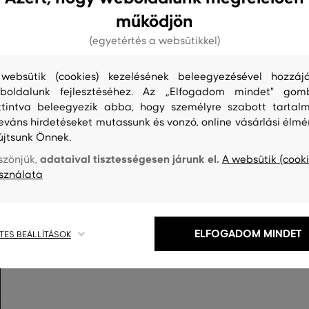
működjön
(egyetértés a websütikkel)
websütik (cookies) kezelésének beleegyezésével hozzájá
boldalunk fejlesztéséhez. Az „Elfogadom mindet" gom
ttintva beleegyezik abba, hogy személyre szabott tartalm
leváns hirdetéseket mutassunk és vonzó, online vásárlási élmé
újtsunk Önnek.
S
TISZTÍTÁS
adataival tisztességesen járunk el.
szönjük,
A websütik (cooki
sználata
ELFOGADOM MINDET
TES BEÁLLÍTÁSOK