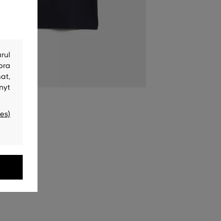
rul
bra
at,
nyt
es)