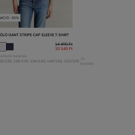
AKCIÓ -30%
ÓLÓ GANT STRIPE CAP SLEEVE T-SHIRT
14 490 Ft
10 140 Ft
lérhető méretek:
+2
22/128
,
128/134
,
134/140
,
140/146
,
152/158
további