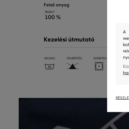
felső anyag
PAMUT
100 %
A 
we
Kezelési útmutató
ka
re
ny
MOSÁS
FEHÉRÍTÉS
SZÁRÍTÁS
VASALÁ
Kö
ha
RÉSZLE