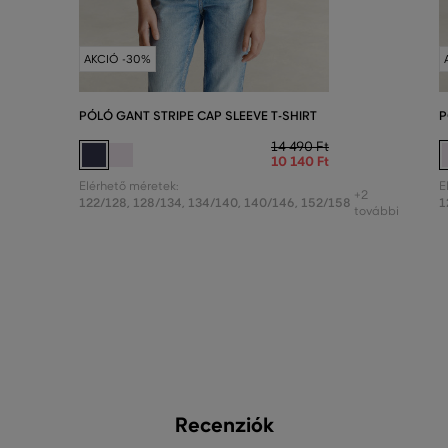
AKCIÓ -30%
PÓLÓ GANT STRIPE CAP SLEEVE T-SHIRT
P
14 490 Ft
10 140 Ft
Elérhető méretek:
E
+2
122/128
,
128/134
,
134/140
,
140/146
,
152/158
1
további
Recenziók