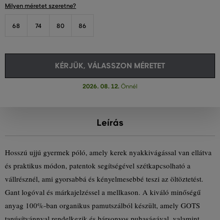
Milyen méretet szeretne?
68
74
80
86
KÉRJÜK, VÁLASSZON MÉRETET
2026. 08. 12.
Önnél
Leírás
Hosszú ujjú gyermek póló, amely kerek nyakkivágással van ellátva
és praktikus módon, patentok segítségével szétkapcsolható a
vállrésznél, ami gyorsabbá és kényelmesebbé teszi az öltöztetést.
Gant logóval és márkajelzéssel a mellkason. A kiváló minőségű
anyag 100%-ban organikus pamutszálból készült, amely GOTS
tanúsítvánnyal rendelkezik és bársonyos puhaságával, valamint