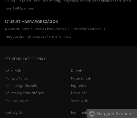
29 990 Ft feletti szállítás mindig ingyenes, az áru visszaküldéséért soha
nem kell fizetnie.
17 ÜZLET MAGYARORSZÁGON
A webáruházunk széles kínálatán kívül az üzleteinkben is
megvásárolhatja egyes termékeinket.
KEDVENC KATEGÓRIÁK
Női cipők
Ruhák
Női sportcipő
Nyári ruhák
Női melegítőfelsők
Ingruhák
Női melegítőnadrágok
Női trikók
Női nadrágok
Szoknyák
Férfi cipők
Férfi melegítőfelsők
Hagyjon üzenetet
Férfi sportcipő
Férfi melegítőnadrágok
Férfi ingek
Férfi pulóverek
Férfi trikók
Férfi nadrágok