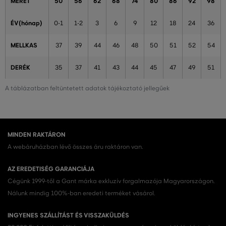
MÉRET
50
56
62
68
74
80
86
92
98
ÉV(hónap)
0-1
1-2
3
6
9
12
18
24
36
MELLKAS
37
39
44
46
48
50
51
52
54
DERÉK
35
37
41
43
44
45
47
49
51
A táblázatban feltüntetett adatok tájékoztató jellegűek
MINDEN RAKTÁRON
A webáruházban lévő összes áru raktáron van.
AZ EREDETISÉG GARANCIÁJA
Cégünk 1999-től a Gant márka exkluzív forgalmazója Magyarországon.
Nálunk mindig 100%-ban eredeti terméket vásárol.
INGYENES SZÁLLÍTÁST ÉS VISSZAKÜLDÉS