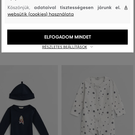
adataival tisztességesen járunk el.
Köszönjük,
A
websütik (cookies) használata
MOSÁS
FEHÉRÍTÉS
SZÁRÍTÁS
VASALÁS
TISZTÍTÁS
ELFOGADOM MINDET
Ajánlott termékek
RÉSZLETES BEÁLLÍTÁSOK