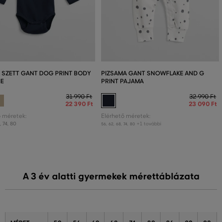
 SZETT GANT DOG PRINT BODY
PIZSAMA GANT SNOWFLAKE AND G
IE
PRINT PAJAMA
31 990 Ft
32 990 Ft
22 390 Ft
23 090 Ft
ő méretek:
Elérhető méretek:
8
,
74
,
80
+1 további
56
,
62
,
68
,
74
,
80
A 3 év alatti gyermekek mérettáblázata