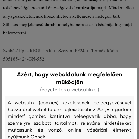
tökéletes légáteresztő képességével elvarázsolja majd. Mindemellett
anyagösszetételének köszönhetően kellemesen melegen tart.
Stílusos megjelenésű darab, amelybe nem csak kisbabája fog majd
beleszeretni.
Szabás/Típus
REGULAR
Szezon: PF24
Termék kódja
505185-424-GN-552
Azért, hogy weboldalunk megfelelően
Összetétel
működjön
(egyetértés a websütikkel)
felső anyag
A websütik (cookies) kezelésének beleegyezésével
PAMUT
100 %
hozzájárul weboldalunk fejlesztéséhez. Az „Elfogadom
mindet" gombra kattintva beleegyezik abba, hogy
személyre szabott tartalmat, releváns hirdetéseket
mutassunk és vonzó, online vásárlási élményt
Kezelési útmutató
nyújtsunk Önnek.