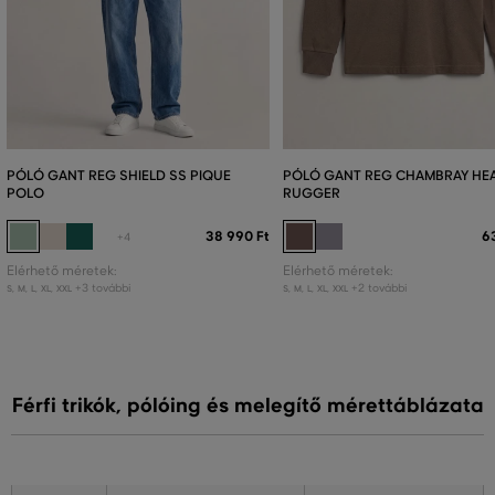
PÓLÓ GANT REG SHIELD SS PIQUE
PÓLÓ GANT REG CHAMBRAY HE
POLO
RUGGER
38 990 Ft
6
+4
Elérhető méretek:
Elérhető méretek:
+3 további
+2 további
S
,
M
,
L
,
XL
,
XXL
S
,
M
,
L
,
XL
,
XXL
Férfi trikók, pólóing és melegítő mérettáblázata