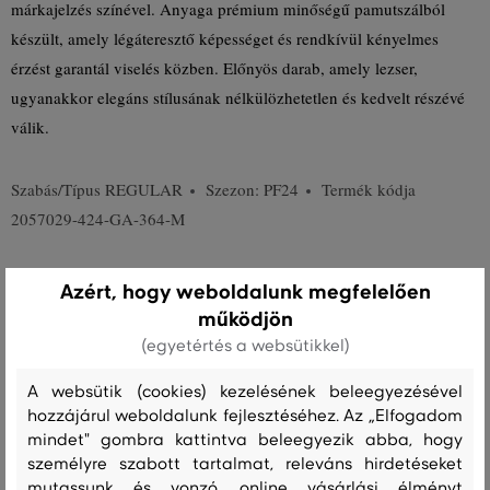
márkajelzés színével. Anyaga prémium minőségű pamutszálból
készült, amely légáteresztő képességet és rendkívül kényelmes
érzést garantál viselés közben. Előnyös darab, amely lezser,
ugyanakkor elegáns stílusának nélkülözhetetlen és kedvelt részévé
válik.
Szabás/Típus
REGULAR
Szezon: PF24
Termék kódja
2057029-424-GA-364-M
Összetétel
Azért, hogy weboldalunk megfelelően
működjön
(egyetértés a websütikkel)
felső anyag
PAMUT
A websütik (cookies) kezelésének beleegyezésével
100 %
hozzájárul weboldalunk fejlesztéséhez. Az „Elfogadom
mindet" gombra kattintva beleegyezik abba, hogy
személyre szabott tartalmat, releváns hirdetéseket
Kezelési útmutató
mutassunk és vonzó, online vásárlási élményt