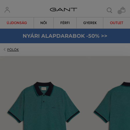
ÚJDONSÁG
NŐI
FÉRFI
GYEREK
OUTLET
NYÁRI ALAPDARABOK -50% >>
PÓLÓK