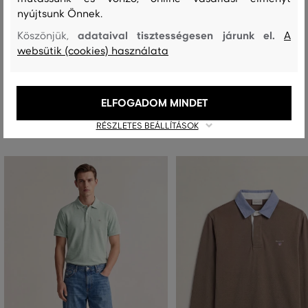
nyújtsunk Önnek.
adataival tisztességesen járunk el.
Köszönjük,
A
MOSÁS
FEHÉRÍTÉS
SZÁRÍTÁS
VASALÁS
TISZTÍTÁS
websütik (cookies) használata
ELFOGADOM MINDET
Ajánlott termékek
RÉSZLETES BEÁLLÍTÁSOK