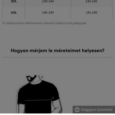
5XL
140-144
136-140
6XL
145-149
141-145
A táblázatban feltüntetett adatok tájékoztató jellegűek
Hogyan mérjem le méreteimet helyesen?
Hagyjon üzenetet