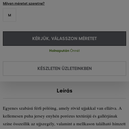
Milyen méretet szeretne?
M
KÉRJÜK, VÁLASSZON MÉRETET
Holnapután
Önnél
KÉSZLETEN ÜZLETEINKBEN
Leírás
Egyenes szabású férfi pólóing, amely rövid ujjakkal van ellátva. A
kellemesen puha jersey enyhén porózus textúrájú és gallérjának
színe összeillik az ujjszegély, valamint a mellkason található hímzett