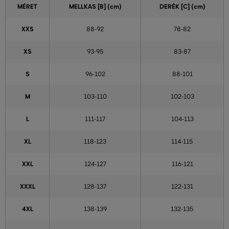
MÉRET
MELLKAS
[B] (cm)
DERÉK
[C] (cm)
XXS
88-92
78-82
XS
93-95
83-87
S
96-102
88-101
M
103-110
102-103
L
111-117
104-113
XL
118-123
114-115
XXL
124-127
116-121
XXXL
128-137
122-131
4XL
138-139
132-135