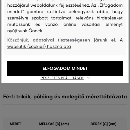
amit viselek
hozzájárul weboldalunk fejlesztéséhez. Az „Elfogadom
mindet" gombra kattintva beleegyezik abba, hogy
személyre szabott tartalmat, releváns hirdetéseket
mutassunk és vonzó, online vásárlási élményt
Szín
Méret:
Hogy áll?: A méret megegyezik az általam
nyújtsunk Önnek.
M
szokásosan viselt mérettel
adataival tisztességesen járunk el.
Köszönjük,
A
Jenő M.
websütik (cookies) használata
Szín
Méret:
Hogy áll?: A méret megegyezik az általam
4XL
szokásosan viselt mérettel
ELFOGADOM MINDET
Józsefné K.
RÉSZLETES BEÁLLÍTÁSOK
Férfi trikók, pólóing és melegítő mérettáblázata
MÉRET
MELLKAS
[B] (cm)
DERÉK
[C] (cm)