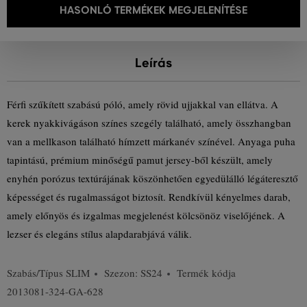
HASONLÓ TERMÉKEK MEGJELENÍTÉSE
Leírás
Férfi szűkített szabású póló, amely rövid ujjakkal van ellátva. A
kerek nyakkivágáson színes szegély található, amely összhangban
van a mellkason található hímzett márkanév színével. Anyaga puha
tapintású, prémium minőségű pamut jersey-ből készült, amely
enyhén porózus textúrájának köszönhetően egyedülálló légáteresztő
képességet és rugalmasságot biztosít. Rendkívül kényelmes darab,
amely előnyös és izgalmas megjelenést kölcsönöz viselőjének. A
lezser és elegáns stílus alapdarabjává válik.
Szabás/Típus
SLIM
Szezon: SS24
Termék kódja
2013081-324-GA-628