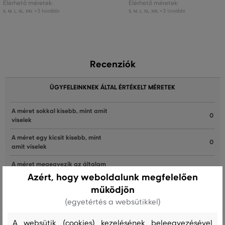
Elérhető méretek:
Elérhető méretek:
+3 további
+3 további
S
,
M
,
L
,
XL
,
XXL
S
,
M
,
L
,
XL
,
XXL
Recenziók
ÜGYFELEINKNEK ÁLTAL ÉRTÉKELT MÉRETEK
A méret sokkal kisebb, mint amit
0
viselek
A méret egy kicsit kisebb, mint
0
amit viselek
A méret megegyezik az általam
8
szokásosan viselt mérettel
Azért, hogy weboldalunk megfelelően
működjön
A méret egy kicsit nagyobb, mint
0
amit általában viselek
(egyetértés a websütikkel)
A méret sokkal nagyobb, mint
1
A websütik (cookies) kezelésének beleegyezésével