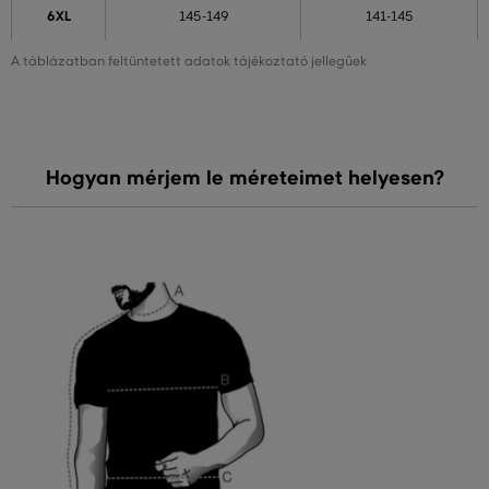
6XL
145-149
141-145
A táblázatban feltüntetett adatok tájékoztató jellegűek
Hogyan mérjem le méreteimet helyesen?