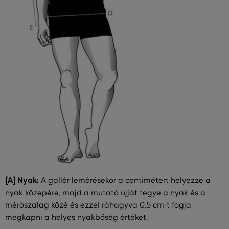
[A] Nyak:
A gallér lemérésekor a centimétert helyezze a
nyak közepére, majd a mutató ujját tegye a nyak és a
mérőszalag közé és ezzel ráhagyva 0,5 cm-t fogja
megkapni a helyes nyakbőség értéket.