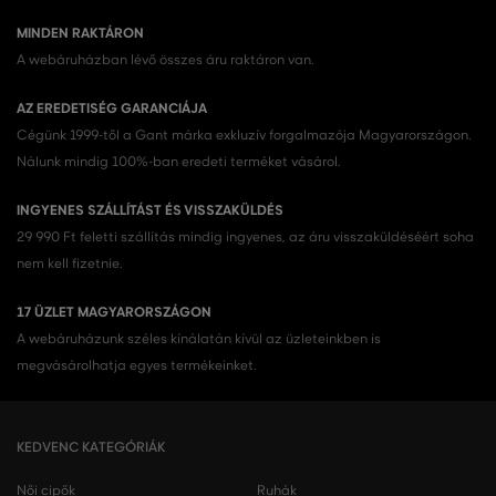
MINDEN RAKTÁRON
A webáruházban lévő összes áru raktáron van.
AZ EREDETISÉG GARANCIÁJA
Cégünk 1999-től a Gant márka exkluzív forgalmazója Magyarországon.
Nálunk mindig 100%-ban eredeti terméket vásárol.
INGYENES SZÁLLÍTÁST ÉS VISSZAKÜLDÉS
29 990 Ft feletti szállítás mindig ingyenes, az áru visszaküldéséért soha
nem kell fizetnie.
17 ÜZLET MAGYARORSZÁGON
A webáruházunk széles kínálatán kívül az üzleteinkben is
megvásárolhatja egyes termékeinket.
KEDVENC KATEGÓRIÁK
Női cipők
Ruhák