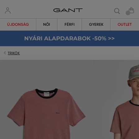
ÚJDONSÁG
NŐI
FÉRFI
GYEREK
OUTLET
NYÁRI ALAPDARABOK -50% >>
TRIKÓK