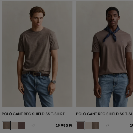
PÓLÓ GANT REG SHIELD SS T-SHIRT
PÓLÓ GANT REG SHIELD SS T-SH
19 990 Ft
1
+7
+7