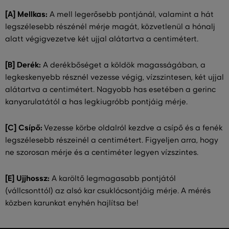
[A] Mellkas:
A mell legerősebb pontjánál, valamint a hát
legszélesebb részénél mérje magát, közvetlenül a hónalj
alatt végigvezetve két ujjal alátartva a centimétert.
[B] Derék:
A derékbőséget a köldök magasságában, a
legkeskenyebb résznél vezesse végig, vízszintesen, két ujjal
alátartva a centimétert. Nagyobb has esetében a gerinc
kanyarulatától a has legkiugróbb pontjáig mérje.
[C] Csípő:
Vezesse körbe oldalról kezdve a csípő és a fenék
legszélesebb részeinél a centimétert. Figyeljen arra, hogy
ne szorosan mérje és a centiméter legyen vízszintes.
[E] Ujjhossz:
A karöltő legmagasabb pontjától
(vállcsonttól) az alsó kar csuklócsontjáig mérje. A mérés
közben karunkat enyhén hajlítsa be!