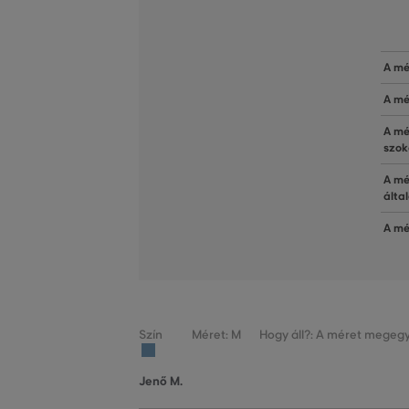
A mé
A mé
A mé
szok
A mé
álta
A mé
Szín
Méret: M
Hogy áll?: A méret megegy
Jenő M.