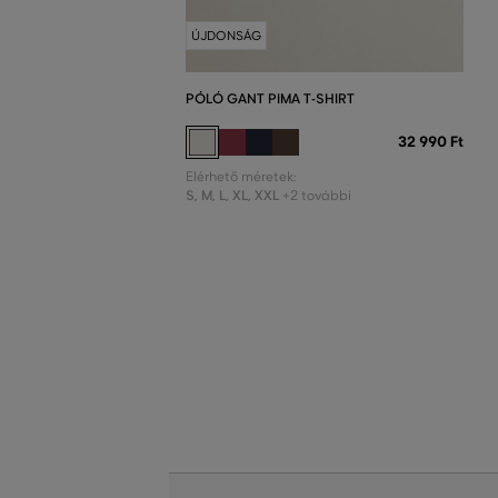
ÚJDONSÁG
PÓLÓ GANT PIMA T-SHIRT
32 990 Ft
Elérhető méretek:
S
,
M
,
L
,
XL
,
XXL
+2 további