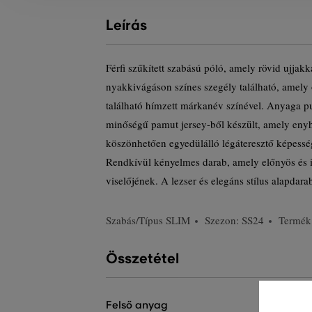
Leírás
Férfi szűkített szabású póló, amely rövid ujjakk
nyakkivágáson színes szegély található, amel
található hímzett márkanév színével. Anyaga p
minőségű pamut jersey-ből készült, amely eny
köszönhetően egyedülálló légáteresztő képesség
Rendkívül kényelmes darab, amely előnyös és 
viselőjének. A lezser és elegáns stílus alapdara
Szabás/Típus
SLIM
Szezon: SS24
Termék
Összetétel
felső anyag