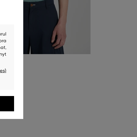
rul
bra
at,
nyt
es)