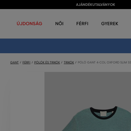
AJÁNDÉKUTALVÁNYOK
ÚJDONSÁG
NŐI
FÉRFI
GYEREK
GANT
FÉRFI
PÓLÓK ÉS TRIKÓK
TRIKÓK
PÓLÓ GANT 4-COL OXFORD SLIM SS