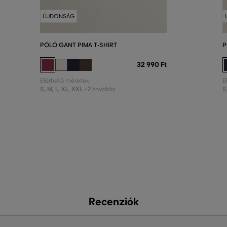
ÚJDONSÁG
PÓLÓ GANT PIMA T-SHIRT
P
32 990 Ft
Elérhető méretek:
E
S
,
M
,
L
,
XL
,
XXL
S
+2 további
Recenziók