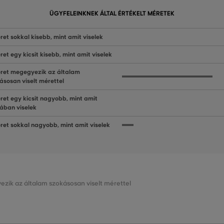
ÜGYFELEINKNEK ÁLTAL ÉRTÉKELT MÉRETEK
ret sokkal kisebb, mint amit viselek
ret egy kicsit kisebb, mint amit viselek
ret megegyezik az általam
ásosan viselt mérettel
ret egy kicsit nagyobb, mint amit
lában viselek
ret sokkal nagyobb, mint amit viselek
ezik az általam szokásosan viselt mérettel