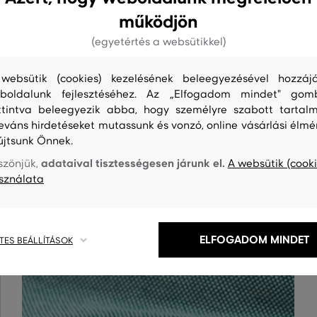
működjön
(egyetértés a websütikkel)
websütik (cookies) kezelésének beleegyezésével hozzájá
boldalunk fejlesztéséhez. Az „Elfogadom mindet" gom
ttintva beleegyezik abba, hogy személyre szabott tartalm
leváns hirdetéseket mutassunk és vonzó, online vásárlási élmé
S
TISZTÍTÁS
újtsunk Önnek.
adataival tisztességesen járunk el.
szönjük,
A websütik (cooki
sználata
ELFOGADOM MINDET
TES BEÁLLÍTÁSOK