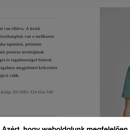
al van ellátva. A kerek
y összhangban van a mellkason
uha tapintású, prémium
hén porózus textúrájának
et és rugalmasságot biztosít.
izgalmas megjelenést kölcsönöz
bjává válik.
 kódja
2013081-324-GA-340
Azért, hogy weboldalunk megfelelően