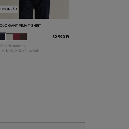
ÚJDONSÁG
ÓLÓ GANT PIMA T-SHIRT
32 990 Ft
lérhető méretek:
,
M
,
L
,
XL
,
XXL
+2 további