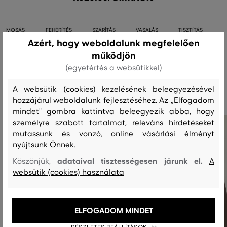
MOSÁS
FEHÉRÍTÉS
SZÁRÍTÁS
VASALÁS
TISZTÍTÁS
Azért, hogy weboldalunk megfelelően
működjön
(egyetértés a websütikkel)
Ajánlott termékek
A websütik (cookies) kezelésének beleegyezésével
hozzájárul weboldalunk fejlesztéséhez. Az „Elfogadom
mindet" gombra kattintva beleegyezik abba, hogy
személyre szabott tartalmat, releváns hirdetéseket
mutassunk és vonzó, online vásárlási élményt
nyújtsunk Önnek.
adataival tisztességesen járunk el.
Köszönjük,
A
websütik (cookies) használata
ELFOGADOM MINDET