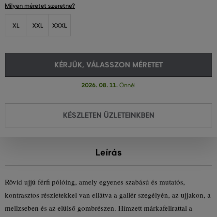
Milyen méretet szeretne?
XL
XXL
XXXL
KÉRJÜK, VÁLASSZON MÉRETET
2026. 08. 11.
Önnél
KÉSZLETEN ÜZLETEINKBEN
Leírás
Rövid ujjú férfi pólóing, amely egyenes szabású és mutatós,
kontrasztos részletekkel van ellátva a gallér szegélyén, az ujjakon, a
mellzseben és az elülső gombrészen. Hímzett márkafelirattal a