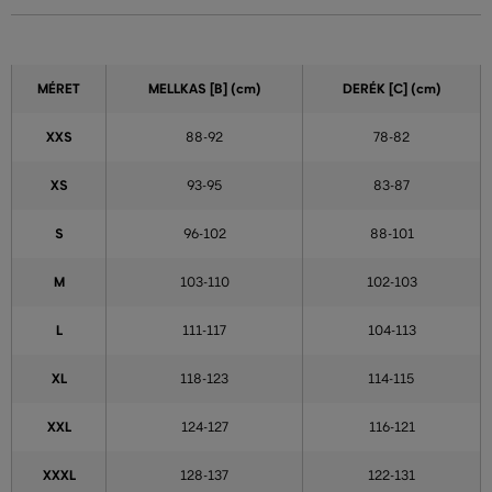
MÉRET
MELLKAS
[B] (cm)
DERÉK
[C] (cm)
XXS
88-92
78-82
XS
93-95
83-87
S
96-102
88-101
M
103-110
102-103
L
111-117
104-113
XL
118-123
114-115
XXL
124-127
116-121
XXXL
128-137
122-131