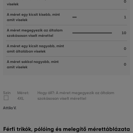
0
viselek
A méret egy kicsit kisebb, mint
1
amit viselek
A méret megegyezik az általam
10
szokásosan viselt mérettel
A méret egy kicsit nagyobb, mint
0
amit általában viselek
A méret sokkal nagyobb, mint
0
amit viselek
Szín
Méret:
Hogy áll?: A méret megegyezik az általam
4XL
szokásosan viselt mérettel
Attila V.
Férfi trikók, pólóing és melegítő mérettáblázata