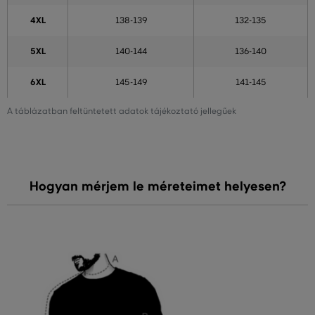
4XL
138-139
132-135
5XL
140-144
136-140
6XL
145-149
141-145
A táblázatban feltüntetett adatok tájékoztató jellegűek
Hogyan mérjem le méreteimet helyesen?