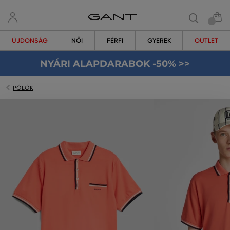
ÚJDONSÁG
NŐI
FÉRFI
GYEREK
OUTLET
NYÁRI ALAPDARABOK -50% >>
PÓLÓK