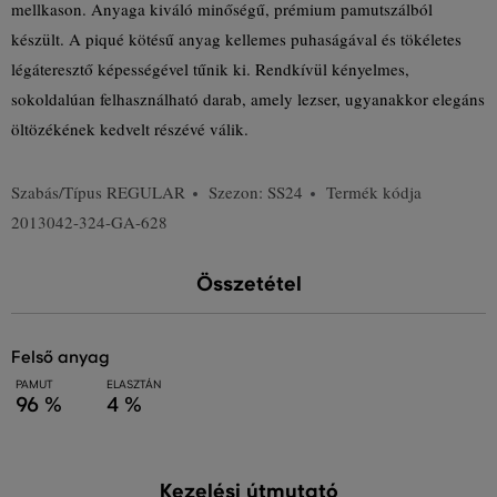
mellkason. Anyaga kiváló minőségű, prémium pamutszálból
készült. A piqué kötésű anyag kellemes puhaságával és tökéletes
légáteresztő képességével tűnik ki. Rendkívül kényelmes,
sokoldalúan felhasználható darab, amely lezser, ugyanakkor elegáns
öltözékének kedvelt részévé válik.
Szabás/Típus
REGULAR
Szezon: SS24
Termék kódja
2013042-324-GA-628
Összetétel
felső anyag
PAMUT
ELASZTÁN
96 %
4 %
Kezelési útmutató