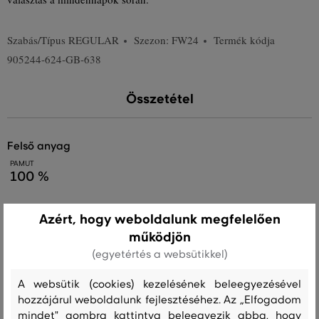
Szabás/Típus
REGULAR
Szezon: FW24
Termék kódja
905244-624-GB-638
Összetétel
felső anyag
PAMUT
100 %
Azért, hogy weboldalunk megfelelően
Kezelési útmutató
működjön
(egyetértés a websütikkel)
MOSÁS
FEHÉRÍTÉS
SZÁRÍTÁS
VASALÁS
TISZTÍTÁS
A websütik (cookies) kezelésének beleegyezésével
hozzájárul weboldalunk fejlesztéséhez. Az „Elfogadom
mindet" gombra kattintva beleegyezik abba, hogy