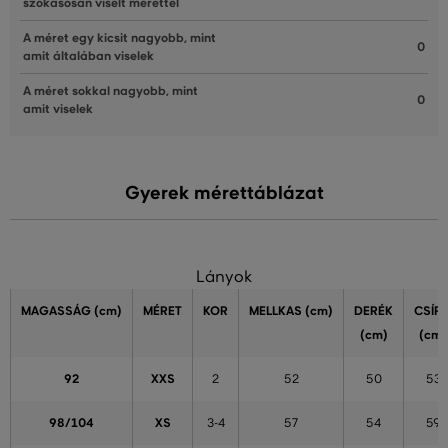
szokásosan viselt mérettel
A méret egy kicsit nagyobb, mint
0
amit általában viselek
A méret sokkal nagyobb, mint
0
amit viselek
Gyerek mérettáblázat
Lányok
MAGASSÁG
(cm)
MÉRET
KOR
MELLKAS
(cm)
DERÉK
CSÍP
(cm)
(cm)
92
XXS
2
52
50
53
98/104
XS
3-4
57
54
59