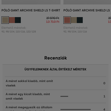
PÓLÓ GANT ARCHIVE SHIELD LS T-SHIRT
PÓLÓ GANT ARCHIVE SHIELD LS 
19 590 Ft
1
13 710 Ft
13
Elérhető méretek:
Elérhető méretek:
92
,
98/104
,
110/116
,
122/128
92
,
98/104
,
110/116
Recenziók
ÜGYFELEINKNEK ÁLTAL ÉRTÉKELT MÉRETEK
A méret sokkal kisebb, mint amit
0
viselek
A méret egy kicsit kisebb, mint
1
amit viselek
A méret megegyezik az általam
4