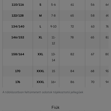
110/116
S
5-6
61
56
64
122/128
M
7-8
65
58
69
134/140
L
9-10
72
63
76
146/152
XL
11-
78
65
82
12
158/164
XXL
13-
82
67
88
14
170
XXXL
15
84
68
92
176
XXXL
16+
86
70
94
A táblázatban feltüntetett adatok tájékoztató jellegűek
Fiúk