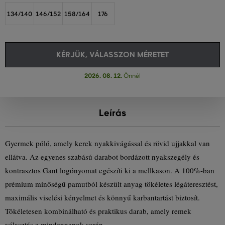
134/140
146/152
158/164
176
KÉRJÜK, VÁLASSZON MÉRETET
2026. 08. 12.
Önnél
Leírás
Gyermek póló, amely kerek nyakkivágással és rövid ujjakkal van
ellátva. Az egyenes szabású darabot bordázott nyakszegély és
kontrasztos Gant logónyomat egészíti ki a mellkason. A 100%-ban
prémium minőségű pamutból készült anyag tökéletes légáteresztést,
maximális viselési kényelmet és könnyű karbantartást biztosít.
Tökéletesen kombinálható és praktikus darab, amely remek
választás a mindennapok során.