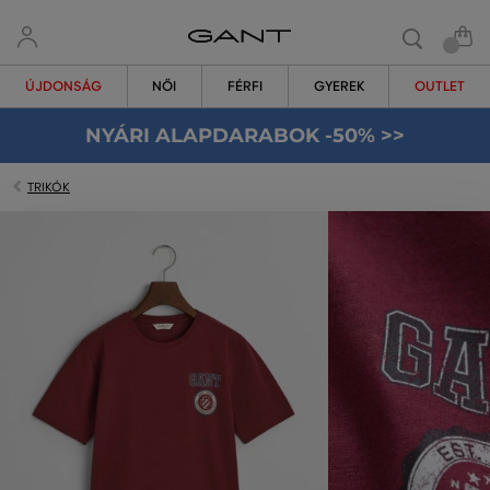
ÚJDONSÁG
NŐI
FÉRFI
GYEREK
OUTLET
NYÁRI ALAPDARABOK -50% >>
TRIKÓK