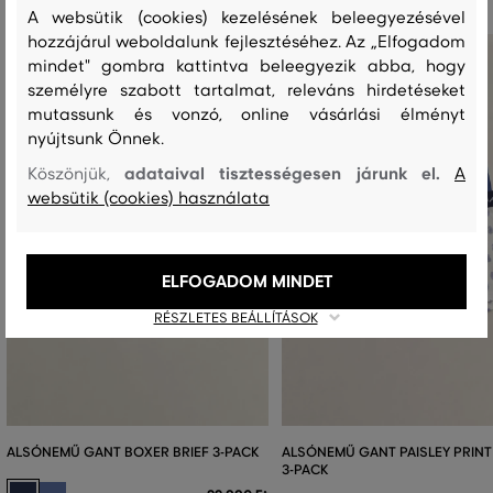
A websütik (cookies) kezelésének beleegyezésével
hozzájárul weboldalunk fejlesztéséhez. Az „Elfogadom
mindet" gombra kattintva beleegyezik abba, hogy
személyre szabott tartalmat, releváns hirdetéseket
mutassunk és vonzó, online vásárlási élményt
nyújtsunk Önnek.
adataival tisztességesen járunk el.
Köszönjük,
A
websütik (cookies) használata
ELFOGADOM MINDET
RÉSZLETES BEÁLLÍTÁSOK
ALSÓNEMŰ GANT BOXER BRIEF 3-PACK
ALSÓNEMŰ GANT PAISLEY PRINT
3-PACK