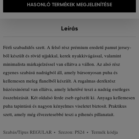
HASONLÓ TERMÉKEK MEGJELENÍTÉSE
Leírás
Férfi szabadidős szett. A felső rész prémium eredetű pamut jersey-
ből készült és rövid ujjakkal, kerek nyakkivágással, valamint
minimalista márkajelzéssel van ellátva a vállon. Az alsó rész
egyenes szabású nadrágból áll, amely bársonyosan puha és
kellemesen meleg flanelből készült. A rugalmas derékrész
húzózsinórral van ellátva, amely lehetővé teszi a nadrág esetleges
összehúzását. Két oldalsó ferde zseb egészíti ki. Anyaga kellemesen
puha tapintású és nagyon kényelmes viseletet biztosít. Praktikus
szett, amely még élvezetesebbé teszi a pihenés pillanatait.
Szabás/Típus
REGULAR
Szezon: PS24
Termék kódja