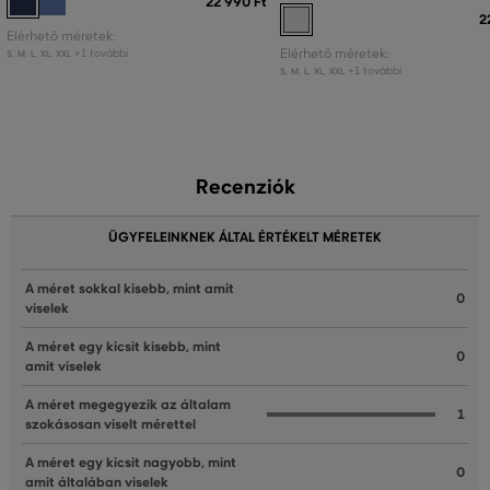
22 990 Ft
2
Elérhető méretek:
+1 további
Elérhető méretek:
S
,
M
,
L
,
XL
,
XXL
+1 további
S
,
M
,
L
,
XL
,
XXL
Recenziók
ÜGYFELEINKNEK ÁLTAL ÉRTÉKELT MÉRETEK
A méret sokkal kisebb, mint amit
0
viselek
A méret egy kicsit kisebb, mint
0
amit viselek
A méret megegyezik az általam
1
szokásosan viselt mérettel
A méret egy kicsit nagyobb, mint
0
amit általában viselek