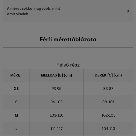
A méret sokkal nagyobb, mint
0
amit viselek
Férfi mérettáblázata
Felső rész
MÉRET
MELLKAS
[B] (cm)
DERÉK
[C] (cm)
XS
93-95
83-87
S
96-102
88-101
M
103-110
102-103
L
111-117
104-113