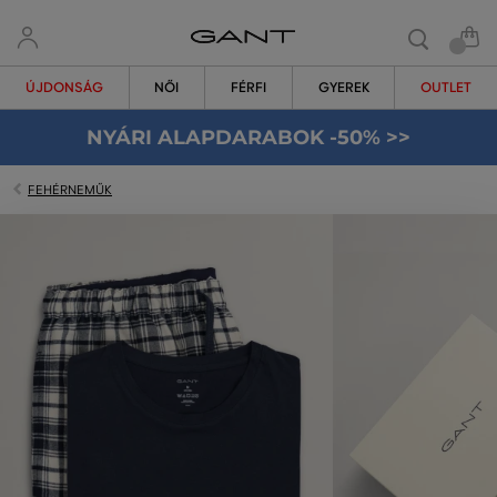
ÚJDONSÁG
NŐI
FÉRFI
GYEREK
OUTLET
NYÁRI ALAPDARABOK -50% >>
FEHÉRNEMŰK