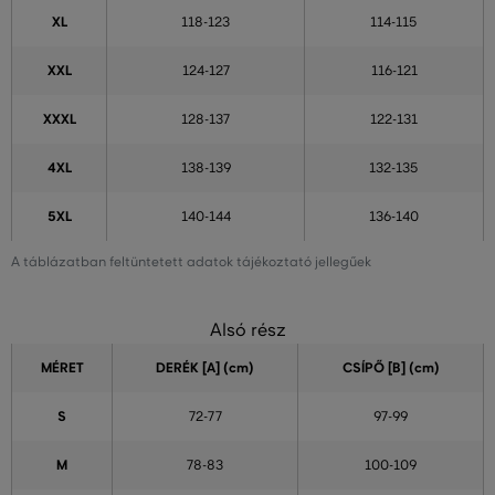
XL
118-123
114-115
XXL
124-127
116-121
XXXL
128-137
122-131
4XL
138-139
132-135
5XL
140-144
136-140
A táblázatban feltüntetett adatok tájékoztató jellegűek
Alsó rész
MÉRET
DERÉK [A] (cm)
CSÍPŐ [B] (cm)
S
72-77
97-99
M
78-83
100-109