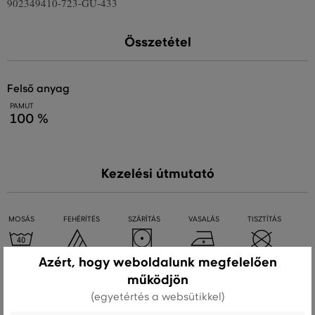
902349410-723-GU-433
Összetétel
felső anyag
PAMUT
100 %
Kezelési útmutató
MOSÁS
FEHÉRÍTÉS
SZÁRÍTÁS
VASALÁS
TISZTÍTÁS
Azért, hogy weboldalunk megfelelően
működjön
Ajánlott termékek
(egyetértés a websütikkel)