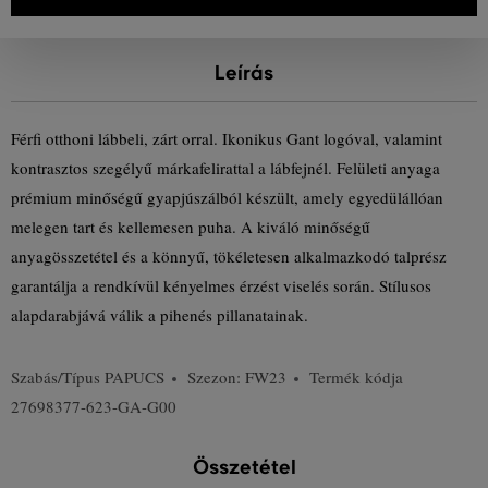
Leírás
Férfi otthoni lábbeli, zárt orral. Ikonikus Gant logóval, valamint
kontrasztos szegélyű márkafelirattal a lábfejnél. Felületi anyaga
prémium minőségű gyapjúszálból készült, amely egyedülállóan
melegen tart és kellemesen puha. A kiváló minőségű
anyagösszetétel és a könnyű, tökéletesen alkalmazkodó talprész
garantálja a rendkívül kényelmes érzést viselés során. Stílusos
alapdarabjává válik a pihenés pillanatainak.
Szabás/Típus
PAPUCS
Szezon: FW23
Termék kódja
27698377-623-GA-G00
Összetétel