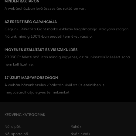
MINDEN RAKTÁRON
A webáruházban lévő összes áru raktáron van.
AZ EREDETISÉG GARANCIÁJA
Cégünk 1999-től a Gant márka exkluzív forgalmazója Magyarországon.
Nálunk mindig 100%-ban eredeti terméket vásárol.
INGYENES SZÁLLÍTÁST ÉS VISSZAKÜLDÉS
29 990 Ft feletti szállítás mindig ingyenes, az áru visszaküldéséért soha
nem kell fizetnie.
17 ÜZLET MAGYARORSZÁGON
A webáruházunk széles kínálatán kívül az üzleteinkben is
megvásárolhatja egyes termékeinket.
KEDVENC KATEGÓRIÁK
Női cipők
Ruhák
Női sportcipő
Nyári ruhák