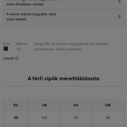
0
amit általában viselek
A méret sokkal nagyobb, mint
0
amit viselek
Szín
Méret:
Hogy áll?: A méret megegyezik az általam
42
szokásosan viselt mérettel
László G.
A férfi cipők mérettáblázata
EU
UK
US
CM
40
6,5
7,5
26