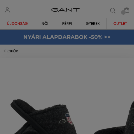
ÚJDONSÁG
NŐI
FÉRFI
GYEREK
OUTLET
NYÁRI ALAPDARABOK -50% >>
CIPŐK