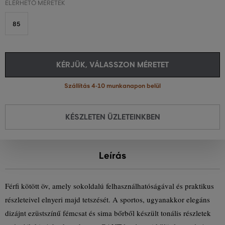
ELÉRHETŐ MÉRETEK
85
KÉRJÜK, VÁLASSZON MÉRETET
Szállítás 4-10 munkanapon belül
KÉSZLETEN ÜZLETEINKBEN
Leírás
Férfi kötött öv, amely sokoldalú felhasználhatóságával és praktikus
részleteivel elnyeri majd tetszését. A sportos, ugyanakkor elegáns
dizájnt ezüstszínű fémcsat és sima bőrből készült tonális részletek