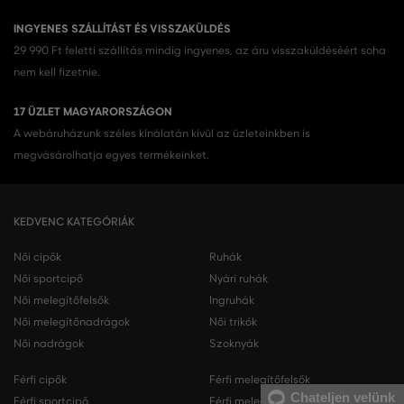
INGYENES SZÁLLÍTÁST ÉS VISSZAKÜLDÉS
29 990 Ft feletti szállítás mindig ingyenes, az áru visszaküldéséért soha
nem kell fizetnie.
17 ÜZLET MAGYARORSZÁGON
A webáruházunk széles kínálatán kívül az üzleteinkben is
megvásárolhatja egyes termékeinket.
KEDVENC KATEGÓRIÁK
Női cipők
Ruhák
Női sportcipő
Nyári ruhák
Női melegítőfelsők
Ingruhák
Női melegítőnadrágok
Női trikók
Női nadrágok
Szoknyák
Férfi cipők
Férfi melegítőfelsők
Chateljen velünk
Férfi sportcipő
Férfi melegítőnadrágok