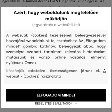
egészítik ki. A hurkon decens GANT logó teszi különlegessé. Az
anyagösszetétel és a minőségi kivitelezés garantálja a maximális
Azért, hogy weboldalunk megfelelően
tartósságot és rugalmasságot. Remekül kombinálható kiegészítő,
működjön
amely stílusossá varázsolja majd öltözékét.
(egyetértés a websütikkel)
Öv szélessége: 3 cm
A websütik (cookies) kezelésének beleegyezésével
hozzájárul weboldalunk fejlesztéséhez. Az „Elfogadom
Szezon: SS24
Termék kódja
9940161-324-GC-268-85
mindet" gombra kattintva beleegyezik abba, hogy
személyre szabott tartalmat, releváns hirdetéseket
mutassunk és vonzó, online vásárlási élményt
Összetétel
nyújtsunk Önnek.
adataival tisztességesen járunk el.
Köszönjük,
A
websütik (cookies) használata
felső anyag
BŐR
100 %
ELFOGADOM MINDET
RÉSZLETES BEÁLLÍTÁSOK
Kezelési útmutató