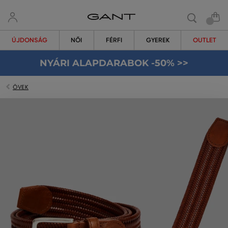
ÚJDONSÁG
NŐI
FÉRFI
GYEREK
OUTLET
NYÁRI ALAPDARABOK -50% >>
ÖVEK