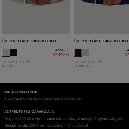
ÖV GANT ELASTIC BRAIDED BELT
ÖV GANT ELASTIC BRAIDED BELT
34 990 Ft
34
17 490 Ft
17
Elérhető méretek:
Elérhető méretek:
110
,
115
95
,
100
,
110
MINDEN RAKTÁRON
A webáruházban lévő összes áru raktáron van.
AZ EREDETISÉG GARANCIÁJA
Cégünk 1999-től a Gant márka exkluzív forgalmazója Magyarországon.
Nálunk mindig 100%-ban eredeti terméket vásárol.