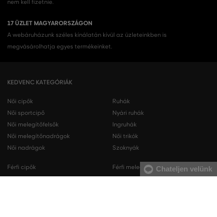
nem kell fizetnie.
17 ÜZLET MAGYARORSZÁGON
A webáruházunk széles kínálatán kívül az üzleteinkben is
megvásárolhatja egyes termékeinket.
KEDVENC KATEGÓRIÁK
Női cipők
Ruhák
Női sportcipő
Nyári ruhák
Női melegítőfelsők
Ingruhák
Női melegítőnadrágok
Női trikók
Női nadrágok
Szoknyák
Férfi cipők
Férfi melegítőfelsők
Chateljen velünk
Férfi sportcipő
Férfi melegítőnadrágok
Férfi ingek
Férfi pulóverek
Férfi trikók
Férfi nadrágok
Férfi rövidnadrágok
Férfi fehérneműk