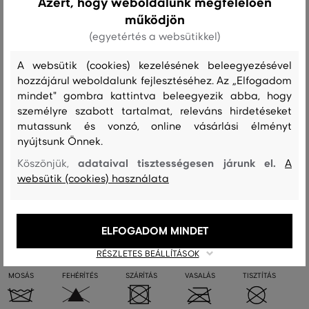
Azért, hogy weboldalunk megfelelően
működjön
Öv szélessége: 3,3 cm
(egyetértés a websütikkel)
Szezon: FW23
Termék kódja
4940003-623-GC-216-70
A websütik (cookies) kezelésének beleegyezésével
hozzájárul weboldalunk fejlesztéséhez. Az „Elfogadom
mindet" gombra kattintva beleegyezik abba, hogy
Összetétel
személyre szabott tartalmat, releváns hirdetéseket
mutassunk és vonzó, online vásárlási élményt
nyújtsunk Önnek.
felső anyag
adataival tisztességesen járunk el.
Köszönjük,
A
MARHABŐR
100 %
websütik (cookies) használata
Kezelési útmutató
ELFOGADOM MINDET
RÉSZLETES BEÁLLÍTÁSOK
MOSÁS
FEHÉRÍTÉS
SZÁRÍTÁS
VASALÁS
TISZTÍTÁS