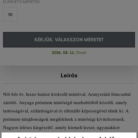
ELÉRHETŐ MÉRETEK
70
KÉRJÜK, VÁLASSZON MÉRETET
2026. 08. 11.
Önnél
Leírás
Női bőr öv, luxus hatású krokodil mintával. Aranyszínű fémcsattal
záródó. Anyaga prémium minőségű marhabőrből készült, amely
tartósságával, szilárdságával és ellenálló képességével tűnik ki. A
prémium tulajdonságok megfelelnek a minőségi kivitelezésnek.
Nagyon ízléses kiegészítő, amely kiemeli lezser, ugyanakkor
elegáns öltözékét.