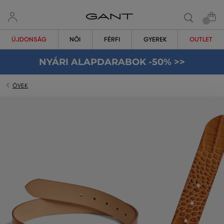
ÚJDONSÁG
NŐI
FÉRFI
GYEREK
OUTLET
NYÁRI ALAPDARABOK -50% >>
ÖVEK