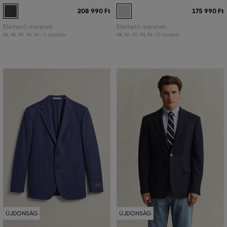
208 990 Ft
175 990 Ft
Elérhető méretek:
Elérhető méretek:
+1 további
+2 további
46
,
48
,
50
,
52
,
54
48
,
50
,
52
,
54
,
56
ÚJDONSÁG
ÚJDONSÁG