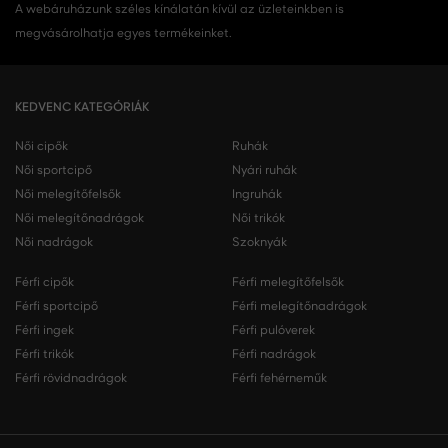
A webáruházunk széles kínálatán kívül az üzleteinkben is
megvásárolhatja egyes termékeinket.
KEDVENC KATEGÓRIÁK
Női cipők
Ruhák
Női sportcipő
Nyári ruhák
Női melegítőfelsők
Ingruhák
Női melegítőnadrágok
Női trikók
Női nadrágok
Szoknyák
Férfi cipők
Férfi melegítőfelsők
Férfi sportcipő
Férfi melegítőnadrágok
Férfi ingek
Férfi pulóverek
Férfi trikók
Férfi nadrágok
Férfi rövidnadrágok
Férfi fehérneműk