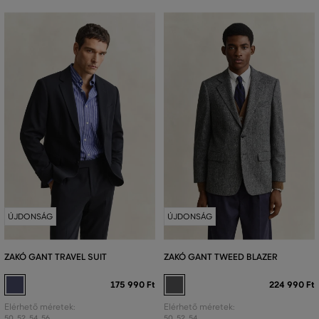
ÚJDONSÁG
ÚJDONSÁG
ZAKÓ GANT TRAVEL SUIT
ZAKÓ GANT TWEED BLAZER
175 990 Ft
224 990 Ft
Elérhető méretek:
Elérhető méretek:
50
,
52
,
54
,
56
50
,
52
,
54