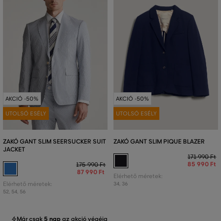
AKCIÓ -50%
AKCIÓ -50%
UTOLSÓ ESÉLY
UTOLSÓ ESÉLY
ZAKÓ GANT SLIM SEERSUCKER SUIT
ZAKÓ GANT SLIM PIQUE BLAZER
JACKET
171 990 Ft
85 990 Ft
175 990 Ft
87 990 Ft
Elérhető méretek:
Elérhető méretek:
34
,
36
52
,
54
,
56
Már csak
5 nap
az akció végéig