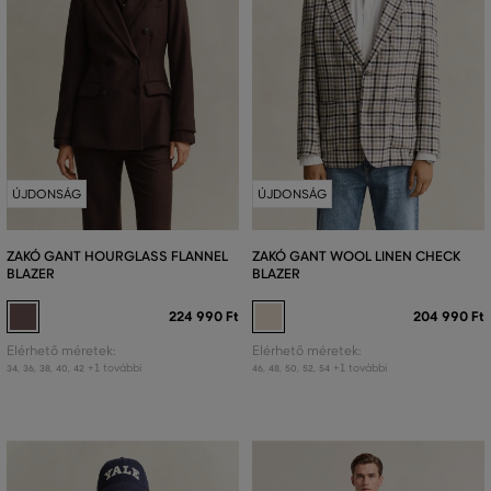
ÚJDONSÁG
ÚJDONSÁG
ZAKÓ GANT HOURGLASS FLANNEL
ZAKÓ GANT WOOL LINEN CHECK
BLAZER
BLAZER
224 990 Ft
204 990 Ft
Elérhető méretek:
Elérhető méretek:
+1 további
+1 további
34
,
36
,
38
,
40
,
42
46
,
48
,
50
,
52
,
54