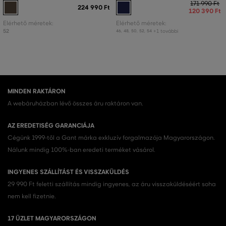
171 990 Ft
224 990 Ft
120 390 Ft
Elérhető méretek:
Elérhető méretek:
52
+1 további
46
,
48
,
50
,
52
,
54
MINDEN RAKTÁRON
A webáruházban lévő összes áru raktáron van.
AZ EREDETISÉG GARANCIÁJA
Cégünk 1999-től a Gant márka exkluzív forgalmazója Magyarországon.
Nálunk mindig 100%-ban eredeti terméket vásárol.
INGYENES SZÁLLÍTÁST ÉS VISSZAKÜLDÉS
29 990 Ft feletti szállítás mindig ingyenes, az áru visszaküldéséért soha
nem kell fizetnie.
17 ÜZLET MAGYARORSZÁGON