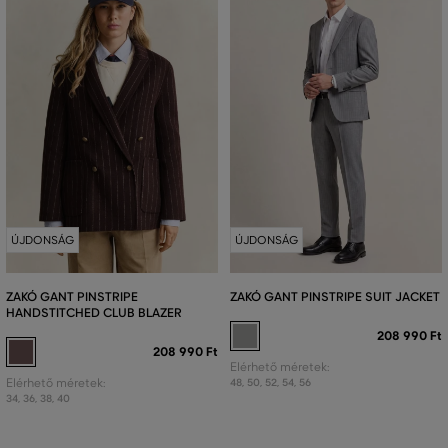
ÚJDONSÁG
ÚJDONSÁG
ZAKÓ GANT PINSTRIPE
ZAKÓ GANT PINSTRIPE SUIT JACKET
HANDSTITCHED CLUB BLAZER
208 990 Ft
208 990 Ft
Elérhető méretek:
Elérhető méretek:
48
,
50
,
52
,
54
,
56
34
,
36
,
38
,
40