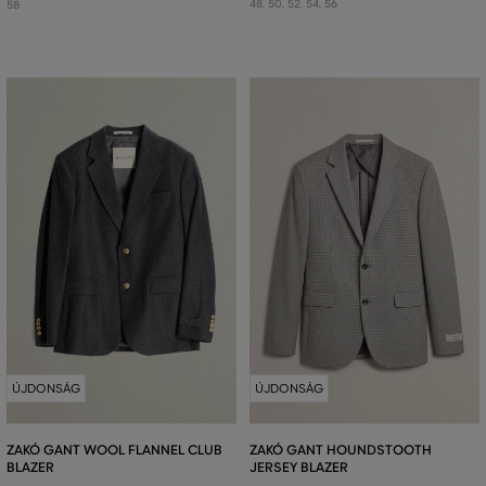
48
,
50
,
52
,
54
,
56
58
ÚJDONSÁG
ÚJDONSÁG
ZAKÓ GANT WOOL FLANNEL CLUB
ZAKÓ GANT HOUNDSTOOTH
BLAZER
JERSEY BLAZER