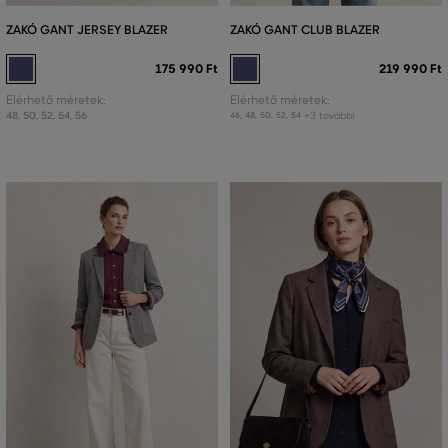
ZAKÓ GANT JERSEY BLAZER
ZAKÓ GANT CLUB BLAZER
175 990 Ft
219 990 Ft
Elérhető méretek:
Elérhető méretek:
48
,
50
,
52
,
54
,
56
+3 további
46
,
48
,
50
,
52
,
54