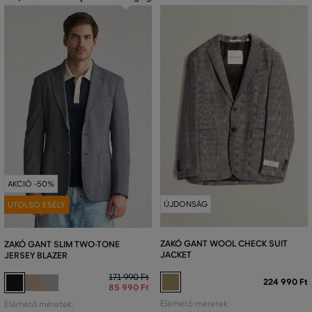
AKCIÓ -50%
ÚJDONSÁG
UTOLSÓ ESÉLY
ZAKÓ GANT WOOL CHECK SUIT
ZAKÓ GANT SLIM TWO-TONE
JACKET
JERSEY BLAZER
171 990 Ft
224 990 Ft
85 990 Ft
Elérhető méretek:
Elérhető méretek: