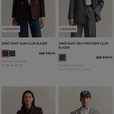
ÚJDONSÁG
ÚJDONSÁG
ZAKÓ GANT SLIM CLUB BLAZER
ZAKÓ GANT REG PINSTRIPE CLUB
BLAZER
208 990 Ft
208 990 Ft
Elérhető méretek:
34
,
36
,
38
,
40
,
42
Elérhető méretek:
+1 további
34
,
36
,
38
,
40
,
42