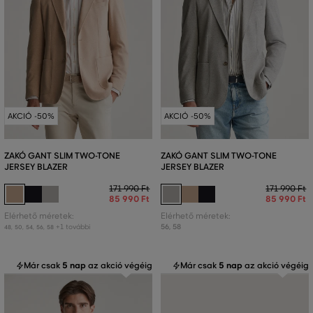
AKCIÓ -50%
AKCIÓ -50%
ZAKÓ GANT SLIM TWO-TONE
ZAKÓ GANT SLIM TWO-TONE
JERSEY BLAZER
JERSEY BLAZER
171 990 Ft
171 990 Ft
85 990 Ft
85 990 Ft
Elérhető méretek:
Elérhető méretek:
+1 további
56
,
58
48
,
50
,
54
,
56
,
58
Már csak
5 nap
az akció végéig
Már csak
5 nap
az akció végéig