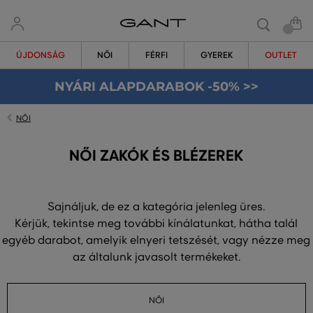
ÚJDONSÁG
NŐI
FÉRFI
GYEREK
OUTLET
NYÁRI ALAPDARABOK -50% >>
NŐI
NŐI ZAKÓK ÉS BLÉZEREK
Sajnáljuk, de ez a kategória jelenleg üres.
Kérjük, tekintse meg további kínálatunkat, hátha talál
egyéb darabot, amelyik elnyeri tetszését, vagy nézze meg
az általunk javasolt termékeket.
NŐI