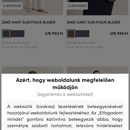
ÚJDONSÁG
ÚJDONSÁG
ZAKÓ GANT SLIM PIQUE BLAZER
ZAKÓ GANT SLIM PIQUE BLAZER
175 990 Ft
175 990 Ft
Elérhető méretek:
Elérhető méretek:
+2 további
+2 további
34
,
36
,
38
,
40
,
42
34
,
36
,
38
,
40
,
42
Azért, hogy weboldalunk megfelelően
működjön
(egyetértés a websütikkel)
A websütik (cookies) kezelésének beleegyezésével
hozzájárul weboldalunk fejlesztéséhez. Az „Elfogadom
mindet" gombra kattintva beleegyezik abba, hogy
személyre szabott tartalmat, releváns hirdetéseket