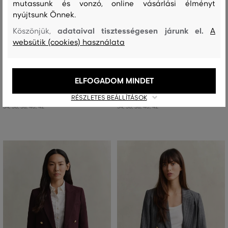
mutassunk és vonzó, online vásárlási élményt
nyújtsunk Önnek.
adataival tisztességesen járunk el.
Köszönjük,
A
ÚJDONSÁG
ÚJDONSÁG
websütik (cookies) használata
ZAKÓ GANT SLIM CLUB BLAZER
ZAKÓ GANT SLIM PIQUE BLAZER
ELFOGADOM MINDET
208 990 Ft
175 990 Ft
RÉSZLETES BEÁLLÍTÁSOK
Elérhető méretek:
Elérhető méretek:
34
,
36
,
38
,
40
,
42
34
,
36
,
38
,
40
,
42