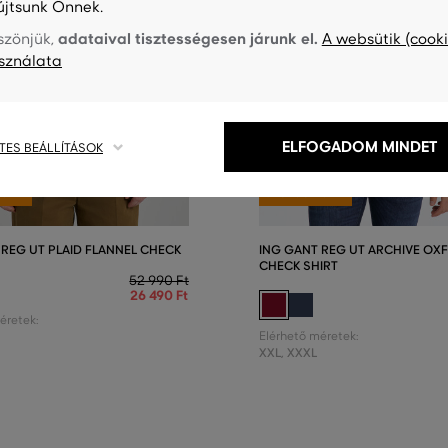
újtsunk Önnek.
adataival tisztességesen járunk el.
szönjük,
A websütik (cooki
sználata
ELFOGADOM MINDET
TES BEÁLLÍTÁSOK
0%
AKCIÓ -50%
SÉLY
UTOLSÓ ESÉLY
 REG UT PLAID FLANNEL CHECK
ING GANT REG UT ARCHIVE OX
CHECK SHIRT
52 990 Ft
26 490 Ft
éretek:
Elérhető méretek:
XXL
,
XXXL