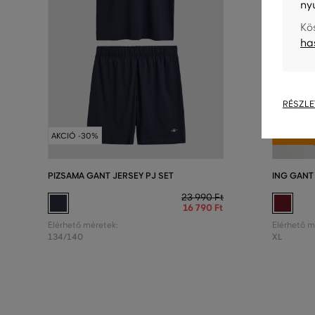
ny
Kö
ha
RÉSZLE
AKCIÓ -5
AKCIÓ -30%
UTOLSÓ E
PIZSAMA GANT JERSEY PJ SET
ING GANT
23 990 Ft
16 790 Ft
Elérhető méretek:
Elérhető m
134/140
XL