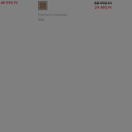
49 990 Ft
58 990 Ft
29 490 Ft
Elérhető méretek:
XXL