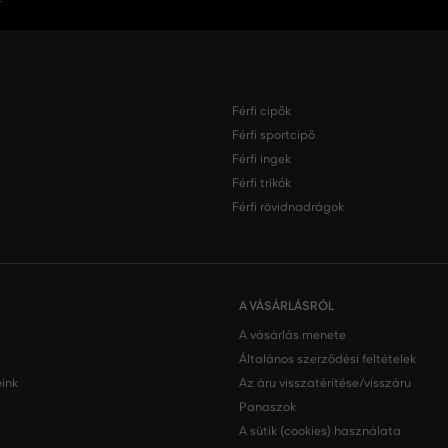
Férfi cipők
Férfi sportcipő
Férfi ingek
Férfi trikók
Férfi rövidnadrágok
A VÁSÁRLÁSRÓL
A vásárlás menete
Általános szerződési feltételek
ink
Az áru visszatérítése/visszáru
Panaszok
A sütik (cookies) használata