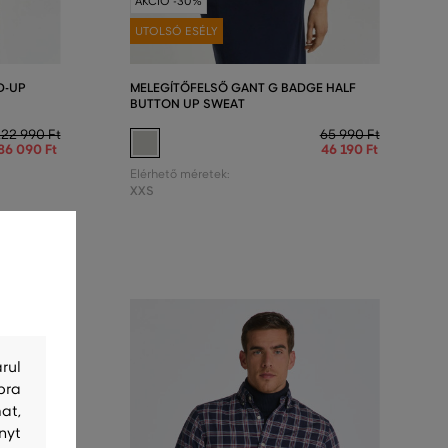
AKCIÓ -30%
UTOLSÓ ESÉLY
D-UP
MELEGÍTŐFELSŐ GANT G BADGE HALF
BUTTON UP SWEAT
122 990 Ft
65 990 Ft
86 090 Ft
46 190 Ft
Elérhető méretek:
XXS
rul
bra
at,
nyt