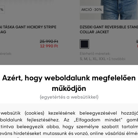
0%
AKCIÓ -30%
AI TÁSKA GANT HICKORY STRIPE
DZSEKI GANT REVERSIBLE STAN
BAG
COLLAR JACKET
25 990 Ft
12 990 Ft
éretek:
Elérhető méretek:
S
,
M
,
L
,
XL
,
XXL
+1 további
Azért, hogy weboldalunk megfelelően
működjön
(egyetértés a websütikkel)
websütik (cookies) kezelésének beleegyezésével hozzájá
boldalunk fejlesztéséhez. Az „Elfogadom mindet" gom
ttintva beleegyezik abba, hogy személyre szabott tartalm
leváns hirdetéseket mutassunk és vonzó, online vásárlási élmé