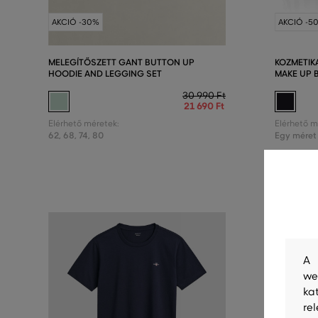
AKCIÓ -30%
AKCIÓ -5
MELEGÍTŐSZETT GANT BUTTON UP
KOZMETIK
HOODIE AND LEGGING SET
MAKE UP 
30 990 Ft
21 690 Ft
Elérhető méretek:
Elérhető m
62
,
68
,
74
,
80
Egy méret
A 
we
ka
re