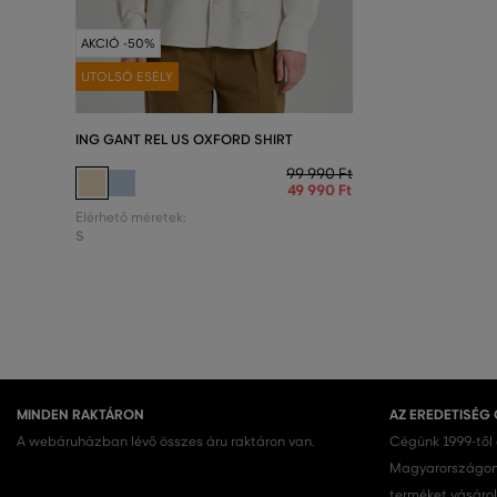
AKCIÓ -50%
UTOLSÓ ESÉLY
ING GANT REL US OXFORD SHIRT
99 990 Ft
49 990 Ft
Elérhető méretek:
S
MINDEN RAKTÁRON
AZ EREDETISÉG
A webáruházban lévő összes áru raktáron van.
Cégünk 1999-től
Magyarországon.
terméket vásárol