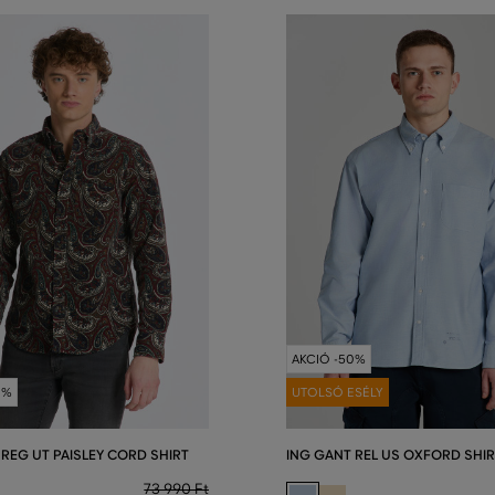
AKCIÓ -50%
0%
UTOLSÓ ESÉLY
 REG UT PAISLEY CORD SHIRT
ING GANT REL US OXFORD SHIR
73 990 Ft