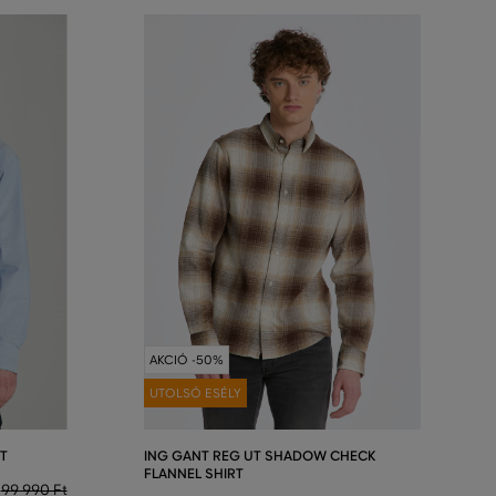
AKCIÓ -50%
UTOLSÓ ESÉLY
T
ING GANT REG UT SHADOW CHECK
FLANNEL SHIRT
99 990 Ft