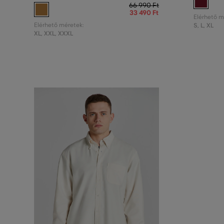
66 990 Ft
33 490 Ft
Elérhető m
Elérhető méretek:
S
,
L
,
XL
XL
,
XXL
,
XXXL