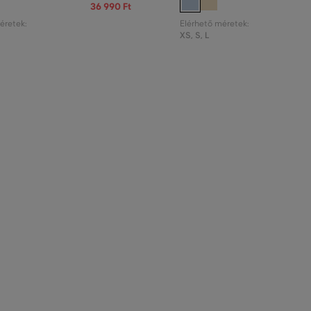
36 990 Ft
éretek:
Elérhető méretek:
XS
,
S
,
L