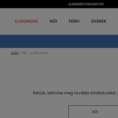
AJÁNDÉKUTALVÁNYOK
ÚJDONSÁG
NŐI
FÉRFI
GYEREK
GANT
NŐI - ÚJ KOLLEKCIÓ
Kérjük, tekintse meg további kínálatunkat,
NŐI