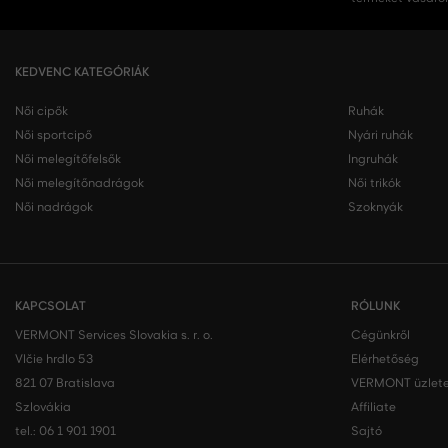
KEDVENC KATEGÓRIÁK
Női cipők
Ruhák
Női sportcipő
Nyári ruhák
Női melegítőfelsők
Ingruhák
Női melegítőnadrágok
Női trikók
Női nadrágok
Szoknyák
KAPCSOLAT
RÓLUNK
VERMONT Services Slovakia s. r. o.
Cégünkről
Vlčie hrdlo 53
Elérhetőség
821 07 Bratislava
VERMONT üzlete
Szlovákia
Affiliate
tel.:
06 1 901 1901
Sajtó