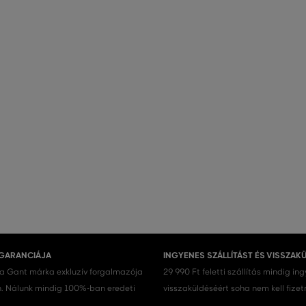
 GARANCIÁJA
INGYENES SZÁLLÍTÁST ÉS VISSZAK
 a Gant márka exkluzív forgalmazója
29 990 Ft feletti szállítás mindig in
 Nálunk mindig 100%-ban eredeti
visszaküldéséért soha nem kell fizet
.