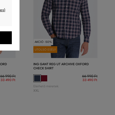
es)
AKCIÓ -50%
UTOLSÓ ESÉLY
FORD
ING GANT REG UT ARCHIVE OXFORD
CHECK SHIRT
66 990 Ft
66 990 Ft
33 490 Ft
33 490 Ft
Elérhető méretek:
XXL