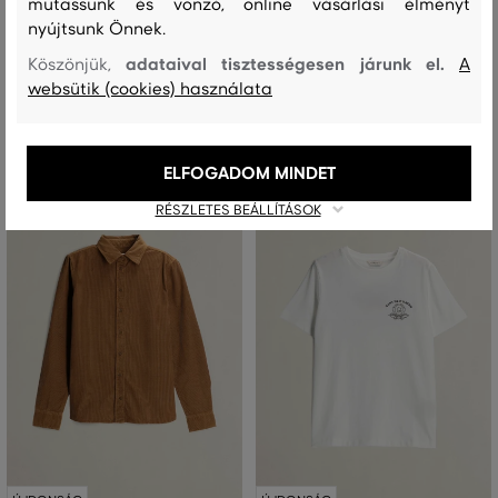
mutassunk és vonzó, online vásárlási élményt
PENCIL SKIRT
nyújtsunk Önnek.
52 990 Ft
77 990 Ft
adataival tisztességesen járunk el.
Köszönjük,
A
Elérhető méretek:
websütik (cookies) használata
+1 további
Elérhető méretek:
XS
,
S
,
M
,
L
,
XL
+1 további
34
,
36
,
38
,
40
,
42
ELFOGADOM MINDET
RÉSZLETES BEÁLLÍTÁSOK