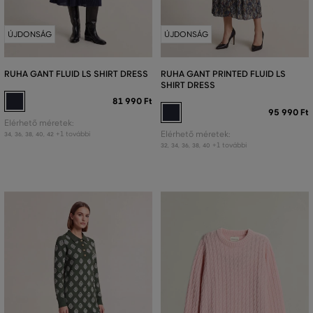
ÚJDONSÁG
ÚJDONSÁG
RUHA GANT FLUID LS SHIRT DRESS
RUHA GANT PRINTED FLUID LS
SHIRT DRESS
81 990 Ft
95 990 Ft
Elérhető méretek:
+1 további
Elérhető méretek:
34
,
36
,
38
,
40
,
42
+1 további
32
,
34
,
36
,
38
,
40