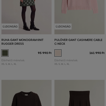
ÚJDONSÁG
ÚJDONSÁG
RUHA GANT MONOGRAM KNIT
PULÓVER GANT CASHMERE CABLE
RUGGER DRESS
C-NECK
95 990 Ft
161 990 Ft
Elérhető méretek:
Elérhető méretek:
XS
,
S
,
M
,
L
,
XL
XS
,
S
,
M
,
L
,
XL