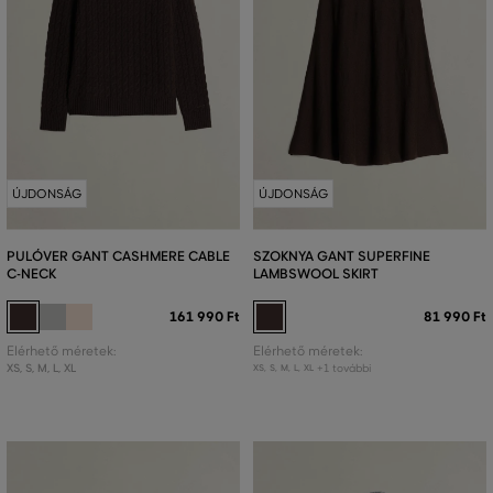
ÚJDONSÁG
ÚJDONSÁG
PULÓVER GANT CASHMERE CABLE
SZOKNYA GANT SUPERFINE
C-NECK
LAMBSWOOL SKIRT
161 990 Ft
81 990 Ft
Elérhető méretek:
Elérhető méretek:
XS
,
S
,
M
,
L
,
XL
+1 további
XS
,
S
,
M
,
L
,
XL