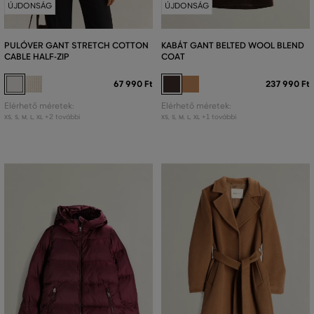
ÚJDONSÁG
ÚJDONSÁG
PULÓVER GANT STRETCH COTTON
KABÁT GANT BELTED WOOL BLEND
CABLE HALF-ZIP
COAT
67 990 Ft
237 990 Ft
Elérhető méretek:
Elérhető méretek:
+2 további
+1 további
XS
,
S
,
M
,
L
,
XL
XS
,
S
,
M
,
L
,
XL