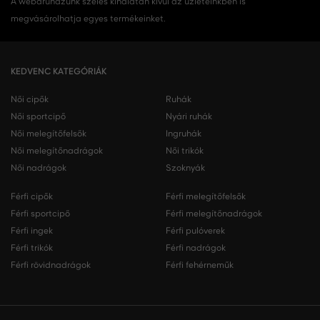
A webáruházunk széles kínálatán kívül az üzleteinkben is
megvásárolhatja egyes termékeinket.
KEDVENC KATEGÓRIÁK
Női cipők
Ruhák
Női sportcipő
Nyári ruhák
Női melegítőfelsők
Ingruhák
Női melegítőnadrágok
Női trikók
Női nadrágok
Szoknyák
Férfi cipők
Férfi melegítőfelsők
Férfi sportcipő
Férfi melegítőnadrágok
Férfi ingek
Férfi pulóverek
Férfi trikók
Férfi nadrágok
Férfi rövidnadrágok
Férfi fehérneműk