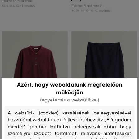
Elérhető méretek:
+1 további
Elérhető méretek:
XS
,
S
,
M
,
L
,
XL
+1 további
34
,
36
,
38
,
40
,
42
Azért, hogy weboldalunk megfelelően
működjön
(egyetértés a websütikkel)
A websütik (cookies) kezelésének beleegyezésével
hozzájárul weboldalunk fejlesztéséhez. Az „Elfogadom
ÚJDONSÁG
ÚJDONSÁG
mindet" gombra kattintva beleegyezik abba, hogy
személyre szabott tartalmat, releváns hirdetéseket
PÓLÓ GANT ARGYLE LS POLO
SZOKNYA GANT WOOL BLEND