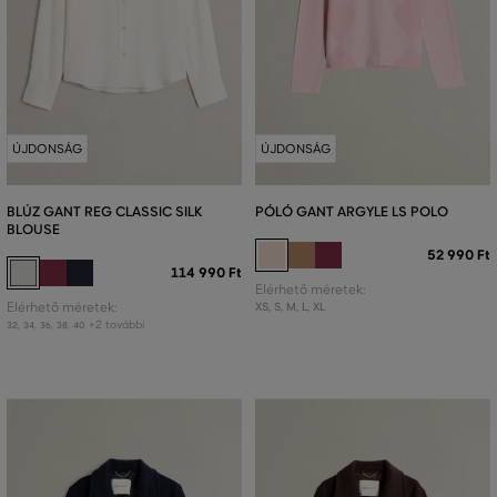
ÚJDONSÁG
ÚJDONSÁG
BLÚZ GANT REG CLASSIC SILK
PÓLÓ GANT ARGYLE LS POLO
BLOUSE
52 990 Ft
114 990 Ft
Elérhető méretek:
Elérhető méretek:
XS
,
S
,
M
,
L
,
XL
+2 további
32
,
34
,
36
,
38
,
40