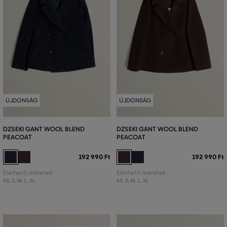
ÚJDONSÁG
ÚJDONSÁG
DZSEKI GANT WOOL BLEND
DZSEKI GANT WOOL BLEND
PEACOAT
PEACOAT
192 990 Ft
192 990 Ft
Elérhető méretek:
Elérhető méretek:
XS
,
S
,
M
,
L
,
XL
XS
,
S
,
M
,
L
,
XL