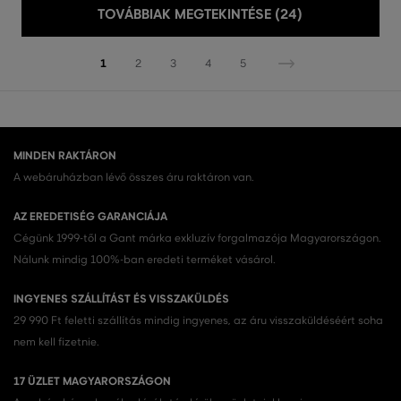
TOVÁBBIAK MEGTEKINTÉSE (24)
1
2
3
4
5
MINDEN RAKTÁRON
A webáruházban lévő összes áru raktáron van.
AZ EREDETISÉG GARANCIÁJA
Cégünk 1999-től a Gant márka exkluzív forgalmazója Magyarországon.
Nálunk mindig 100%-ban eredeti terméket vásárol.
INGYENES SZÁLLÍTÁST ÉS VISSZAKÜLDÉS
29 990 Ft feletti szállítás mindig ingyenes, az áru visszaküldéséért soha
nem kell fizetnie.
17 ÜZLET MAGYARORSZÁGON