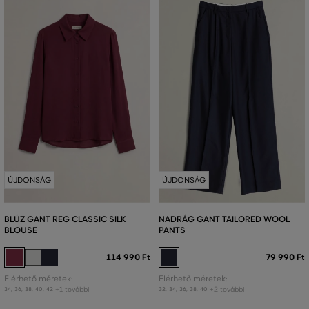
ÚJDONSÁG
ÚJDONSÁG
BLÚZ GANT REG CLASSIC SILK
NADRÁG GANT TAILORED WOOL
BLOUSE
PANTS
114 990 Ft
79 990 Ft
Elérhető méretek:
Elérhető méretek:
+1 további
+2 további
34
,
36
,
38
,
40
,
42
32
,
34
,
36
,
38
,
40