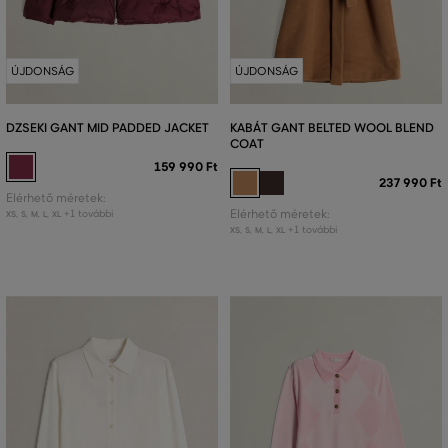
ÚJDONSÁG
ÚJDONSÁG
DZSEKI GANT MID PADDED JACKET
KABÁT GANT BELTED WOOL BLEND
COAT
159 990 Ft
237 990 Ft
Elérhető méretek:
+1 további
Elérhető méretek:
XS
,
S
,
M
,
L
,
XL
+1 további
XS
,
S
,
M
,
L
,
XL