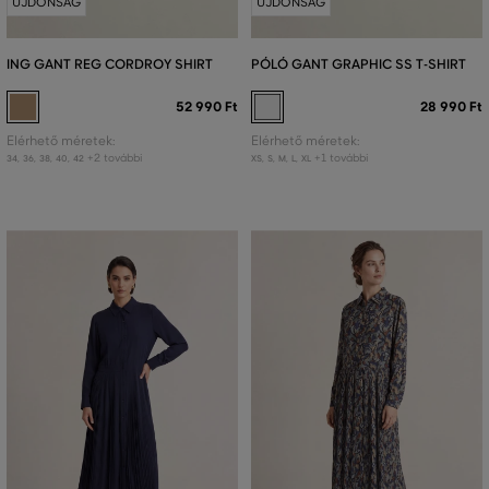
ÚJDONSÁG
ÚJDONSÁG
ING GANT REG CORDROY SHIRT
PÓLÓ GANT GRAPHIC SS T-SHIRT
52 990 Ft
28 990 Ft
Elérhető méretek:
Elérhető méretek:
+2 további
+1 további
34
,
36
,
38
,
40
,
42
XS
,
S
,
M
,
L
,
XL