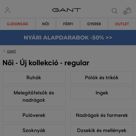
ÚJDONSÁG
NŐI
FÉRFI
GYEREK
OUTLET
NYÁRI ALAPDARABOK -50% >>
GANT
Női - Új kollekció - regular
Ruhák
Pólók és trikók
Melegítőfelsők és
Ingek
nadrágok
Pulóverek
Nadrágok és farmerek
Szoknyák
Dzsekik és mellények