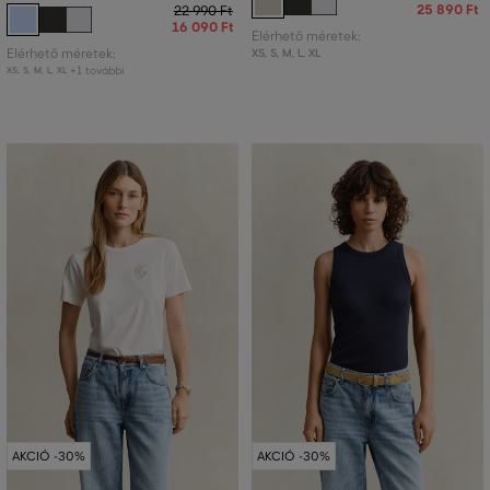
25 890 Ft
22 990 Ft
16 090 Ft
Elérhető méretek:
Elérhető méretek:
XS
,
S
,
M
,
L
,
XL
+1 további
XS
,
S
,
M
,
L
,
XL
AKCIÓ -30%
AKCIÓ -30%