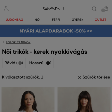
ÚJDONSÁG
NŐI
FÉRFI
GYEREK
OUTLET
NYÁRI ALAPDARABOK -50% >>
PÓLÓK ÉS TRIKÓK
Női trikók - kerek nyakkivágás
Rövid ujjú
Hosszú ujjú
Kiválasztott szűrők: 1
Szűrők törlése