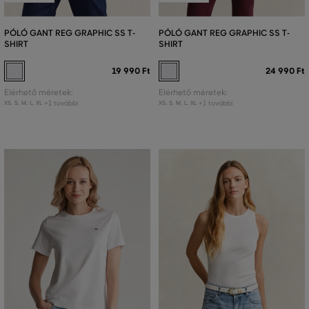
PÓLÓ GANT REG GRAPHIC SS T-
PÓLÓ GANT REG GRAPHIC SS T-
SHIRT
SHIRT
19 990 Ft
24 990 Ft
Elérhető méretek:
Elérhető méretek:
+1 további
+1 további
XS
,
S
,
M
,
L
,
XL
XS
,
S
,
M
,
L
,
XL