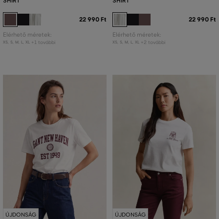
SHIRT
SHIRT
22 990 Ft
22 990 Ft
Elérhető méretek:
Elérhető méretek:
+1 további
+2 további
XS
,
S
,
M
,
L
,
XL
XS
,
S
,
M
,
L
,
XL
ÚJDONSÁG
ÚJDONSÁG