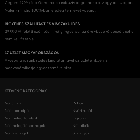
Cégünk 1999-től a Gant márka exkluzív forgalmazója Magyarországon.
Nálunk mindig 100%-ban eredeti terméket vásárol.
INGYENES SZÁLLÍTÁST ÉS VISSZAKÜLDÉS
29 990 Ft feletti szállítás mindig ingyenes, az áru visszaküldéséért soha
nem kell fizetnie.
17 ÜZLET MAGYARORSZÁGON
A webáruházunk széles kínálatán kívül az üzleteinkben is
megvásárolhatja egyes termékeinket.
KEDVENC KATEGÓRIÁK
Női cipők
Ruhák
Női sportcipő
Nyári ruhák
Női melegítőfelsők
Ingruhák
Női melegítőnadrágok
Női trikók
Női nadrágok
Szoknyák