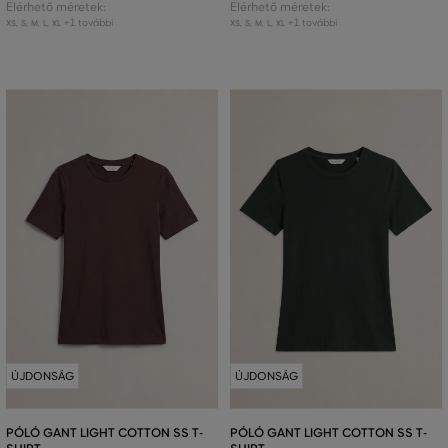
Elérhető méretek:
Elérhető méretek:
+1 további
+1 további
XS
,
S
,
M
,
L
,
XL
XS
,
S
,
M
,
L
,
XL
ÚJDONSÁG
ÚJDONSÁG
PÓLÓ GANT LIGHT COTTON SS T-
PÓLÓ GANT LIGHT COTTON SS T-