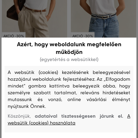
AKCIÓ -30%
AKCIÓ -30%
Azért, hogy weboldalunk megfelelően
működjön
PÓLÓ GANT LIGHT COTTON SS T-
PÓLÓ GANT REG TONAL SHIELD SS
SHIRT
T-SHIRT
(egyetértés a websütikkel)
22 990 Ft
23 990 Ft
A websütik (cookies) kezelésének beleegyezésével
16 090 Ft
16 790 Ft
hozzájárul weboldalunk fejlesztéséhez. Az „Elfogadom
Elérhető méretek:
Elérhető méretek:
+1 további
+2 további
mindet" gombra kattintva beleegyezik abba, hogy
XS
,
S
,
M
,
L
,
XL
XS
,
S
,
M
,
L
,
XL
személyre szabott tartalmat, releváns hirdetéseket
mutassunk és vonzó, online vásárlási élményt
nyújtsunk Önnek.
adataival tisztességesen járunk el.
Köszönjük,
A
websütik (cookies) használata