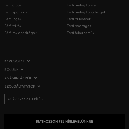
Férfi cipők
Férfi melegítőfelsők
Férfi sportcipő
Férfi melegítőnadrágok
Férfi ingek
Férfi pulóverek
Férfi trikók
Férfi nadrágok
Férfi rövidnadrágok
Férfi fehérneműk
KAPCSOLAT
RÓLUNK
VERMONT Services Slovakia s. r. o.
Vlčie hrdlo 53
A VÁSÁRLÁSRÓL
Cégünkről
821 07 Bratislava
Elérhetőség
SZOLGÁLTATASOK
A vásárlás menete
Szlovákia
VERMONT üzleteink
Általános szerződési feltételek
Szállítás és fizetés
tel.:
06 1 901 1901
Affiliate
AZ ÁRU VISSZATÉRÍTÉSE
Az áru visszatérítése/visszáru
Ajándékutalványok
info@eshopgant.hu
Sajtó
Panaszok
VERMONT Club
A sütik (cookies) használata
Személyes adatok kezelése
IRATKOZZON FEL HÍRLEVELÜNKRE