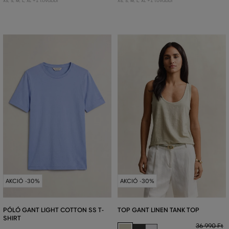
+1 további
+1 további
XS
,
S
,
M
,
L
,
XL
XS
,
S
,
M
,
L
,
XL
AKCIÓ -30%
AKCIÓ -30%
PÓLÓ GANT LIGHT COTTON SS T-
TOP GANT LINEN TANK TOP
SHIRT
36 990 Ft