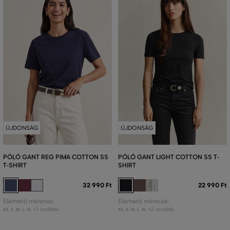
ÚJDONSÁG
ÚJDONSÁG
PÓLÓ GANT REG PIMA COTTON SS
PÓLÓ GANT LIGHT COTTON SS T-
T-SHIRT
SHIRT
32 990 Ft
22 990 Ft
Elérhető méretek:
Elérhető méretek:
+1 további
+2 további
XS
,
S
,
M
,
L
,
XL
XS
,
S
,
M
,
L
,
XL