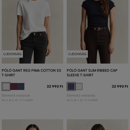
ÚJDONSÁG
ÚJDONSÁG
PÓLÓ GANT REG PIMA COTTON SS
PÓLÓ GANT SLIM RIBBED CAP
T-SHIRT
SLEEVE T-SHIRT
32 990 Ft
32 990 Ft
Elérhető méretek:
Elérhető méretek:
+1 további
+1 további
XS
,
S
,
M
,
L
,
XL
XS
,
S
,
M
,
L
,
XL