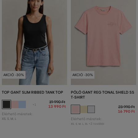
AKCIÓ -30%
AKCIÓ -30%
TOP GANT SLIM RIBBED TANK TOP
PÓLÓ GANT REG TONAL SHIELD SS
T-SHIRT
19 990 Ft
+1
13 990 Ft
23 990 Ft
16 790 Ft
Elérhető méretek:
XS
,
S
,
M
,
L
Elérhető méretek:
+2 további
XS
,
S
,
M
,
L
,
XL