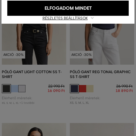
ELFOGADOM MINDET
RÉSZLETES BEÁLLÍTÁSOK
AKCIÓ -30%
AKCIÓ -30%
PÓLÓ GANT LIGHT COTTON SS T-
PÓLÓ GANT REG TONAL GRAPHIC
SHIRT
SS T-SHIRT
22 990 Ft
26 990 Ft
16 090 Ft
18 890 Ft
Elérhető méretek:
Elérhető méretek:
+1 további
XS
,
S
,
M
,
L
,
XL
XS
,
S
,
M
,
L
,
XL