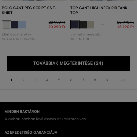
PÓLÓ GANT REG SCRIPT SS T-
TOP GANT HIGH NECK RIB TANK
SHIRT
TOP
28 990 Ft
25 990 Ft
+4
20 290 Ft
18 190 Ft
Elérhető méretek:
Elérhető méretek:
+1 további
XS
,
S
,
M
,
L
,
XL
XS
,
S
,
M
,
L
,
XL
TOVÁBBIAK MEGTEKINTÉSE (24)
1
2
3
4
5
6
7
8
9
MINDEN RAKTÁRON
A webáruházban lévő összes áru raktáron van.
AZ EREDETISÉG GARANCIÁJA