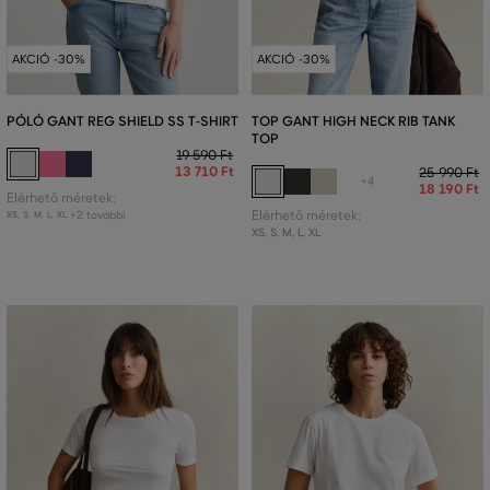
AKCIÓ -30%
AKCIÓ -30%
PÓLÓ GANT REG SHIELD SS T-SHIRT
TOP GANT HIGH NECK RIB TANK
TOP
19 590 Ft
13 710 Ft
25 990 Ft
+4
18 190 Ft
Elérhető méretek:
+2 további
Elérhető méretek:
XS
,
S
,
M
,
L
,
XL
XS
,
S
,
M
,
L
,
XL