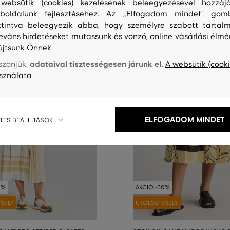
websütik (cookies) kezelésének beleegyezésével hozzájá
boldalunk fejlesztéséhez. Az „Elfogadom mindet" gom
ttintva beleegyezik abba, hogy személyre szabott tartalm
leváns hirdetéseket mutassunk és vonzó, online vásárlási élmé
újtsunk Önnek.
adataival tisztességesen járunk el.
szönjük,
A websütik (cooki
sználata
ELFOGADOM MINDET
TES BEÁLLÍTÁSOK
0%
AKCIÓ -50%
SÉLY
UTOLSÓ ESÉLY