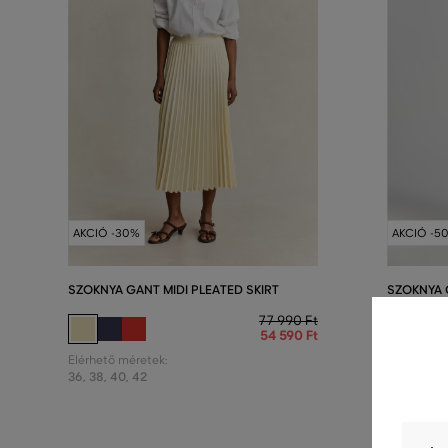
AKCIÓ -30%
AKCIÓ -5
SZOKNYA GANT MIDI PLEATED SKIRT
SZOKNYA 
SKIRT
77 990 Ft
54 590 Ft
Elérhető méretek:
36
,
38
,
40
,
42
Elérhető m
32
,
34
,
36
,