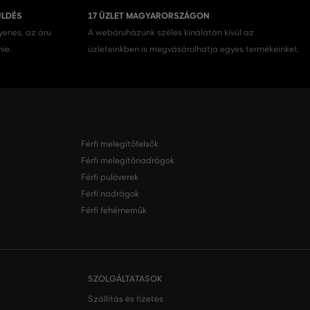
ÜLDÉS
17 ÜZLET MAGYARORSZÁGON
gyenes, az áru
A webáruházunk széles kínálatán kívül az
nie.
üzleteinkben is megvásárolhatja egyes termékeinket.
Férfi melegítőfelsők
Férfi melegítőnadrágok
Férfi pulóverek
Férfi nadrágok
Férfi fehérneműk
SZOLGÁLTATASOK
Szállítás és fizetés