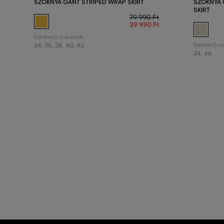
SZOKNYA GANT STRIPED WRAP SKIRT
SZOKNYA 
SKIRT
79 990 Ft
39 990 Ft
Elérhető méretek:
34
,
36
,
38
,
40
,
42
Elérhető m
34
,
46