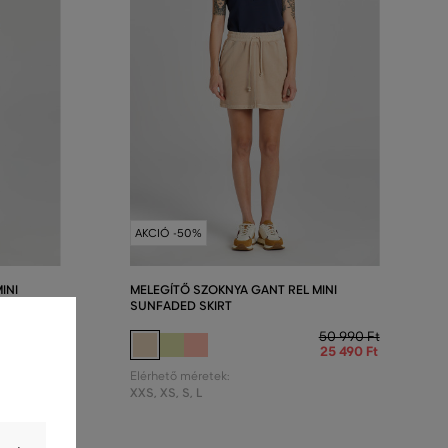
AKCIÓ -50%
INI
MELEGÍTŐ SZOKNYA GANT REL MINI
SUNFADED SKIRT
50 990 Ft
50 990 Ft
25 490 Ft
25 490 Ft
Elérhető méretek:
XXS
,
XS
,
S
,
L