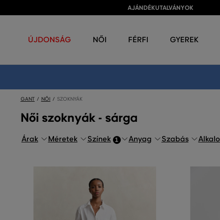
AJÁNDÉKUTALVÁNYOK
ÚJDONSÁG
NŐI
FÉRFI
GYEREK
GANT
NŐI
SZOKNYÁK
Női szoknyák - sárga
Árak
Méretek
Színek
Anyag
Szabás
Alkal
1