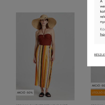
A 
we
ka
re
ny
Kö
ha
RÉSZLE
AKCIÓ -5
AKCIÓ -50%
UTOLSÓ E