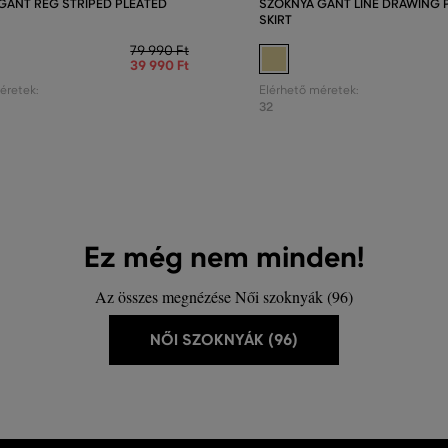
GANT REG STRIPED PLEATED
SZOKNYA GANT LINE DRAWING 
SKIRT
79 990 Ft
39 990 Ft
éretek:
Elérhető méretek:
32
Ez még nem minden!
Az összes megnézése Női szoknyák (96)
NŐI SZOKNYÁK (96)