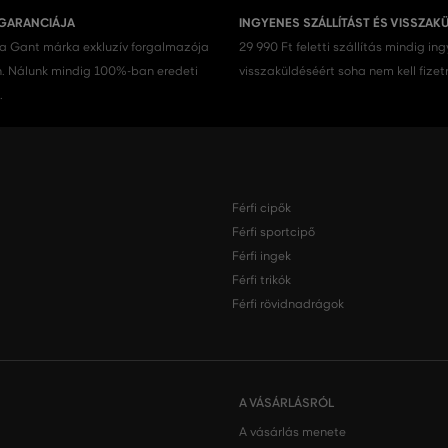
 GARANCIÁJA
INGYENES SZÁLLÍTÁST ÉS VISSZAK
 a Gant márka exkluzív forgalmazója
29 990 Ft feletti szállítás mindig in
 Nálunk mindig 100%-ban eredeti
visszaküldéséért soha nem kell fizet
.
Férfi cipők
Férfi sportcipő
Férfi ingek
Férfi trikók
Férfi rövidnadrágok
A VÁSÁRLÁSRÓL
A vásárlás menete