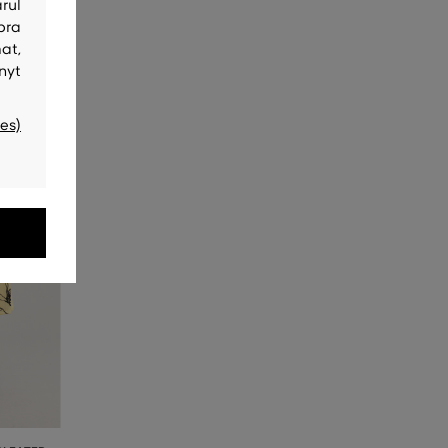
rul
bra
at,
nyt
es)