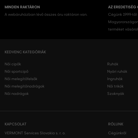
MINDEN RAKTÁRON
AZ EREDETISÉG
A webáruházban lévő összes áru raktáron van.
Cégünk 1999-től
Magyarországon.
terméket vásárol
KEDVENC KATEGÓRIÁK
Női cipők
Ruhák
Női sportcipő
Nyári ruhák
Női melegítőfelsők
Ingruhák
Női melegítőnadrágok
Női trikók
Női nadrágok
Szoknyák
KAPCSOLAT
RÓLUNK
VERMONT Services Slovakia s. r. o.
Cégünkről