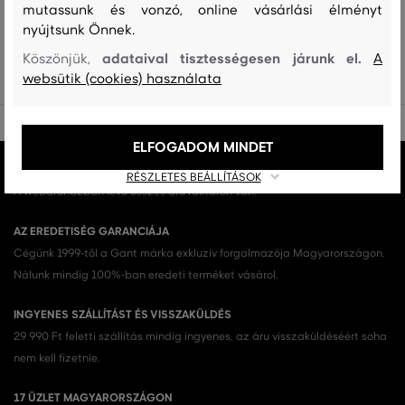
mutassunk és vonzó, online vásárlási élményt
Az összes megnézése Női sálak és kendők (63)
nyújtsunk Önnek.
NŐI SÁLAK ÉS KENDŐK (63)
adataival tisztességesen járunk el.
Köszönjük,
A
websütik (cookies) használata
ELFOGADOM MINDET
MINDEN RAKTÁRON
RÉSZLETES BEÁLLÍTÁSOK
A webáruházban lévő összes áru raktáron van.
AZ EREDETISÉG GARANCIÁJA
Cégünk 1999-től a Gant márka exkluzív forgalmazója Magyarországon.
Nálunk mindig 100%-ban eredeti terméket vásárol.
INGYENES SZÁLLÍTÁST ÉS VISSZAKÜLDÉS
29 990 Ft feletti szállítás mindig ingyenes, az áru visszaküldéséért soha
nem kell fizetnie.
17 ÜZLET MAGYARORSZÁGON