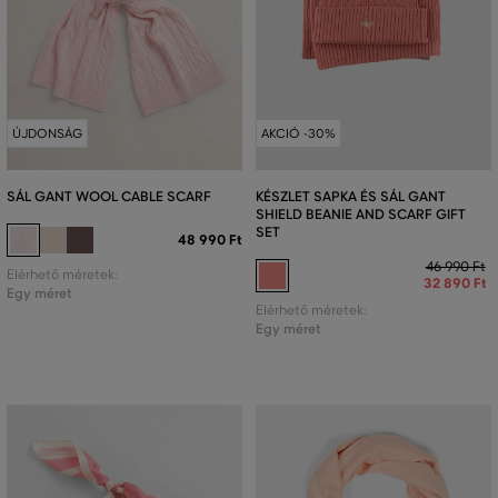
ÚJDONSÁG
AKCIÓ -30%
SÁL GANT WOOL CABLE SCARF
KÉSZLET SAPKA ÉS SÁL GANT
SHIELD BEANIE AND SCARF GIFT
SET
48 990 Ft
46 990 Ft
Elérhető méretek:
32 890 Ft
Egy méret
Elérhető méretek:
Egy méret