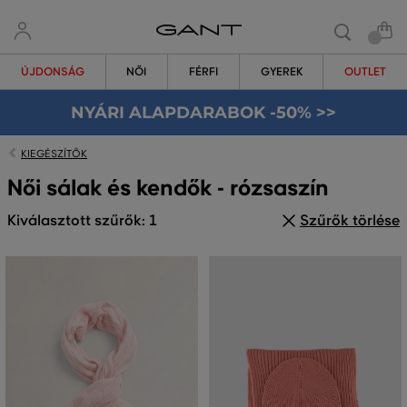
ÚJDONSÁG
NŐI
FÉRFI
GYEREK
OUTLET
NYÁRI ALAPDARABOK -50% >>
KIEGÉSZÍTŐK
Női sálak és kendők - rózsaszín
Kiválasztott szűrők: 1
Szűrők törlése