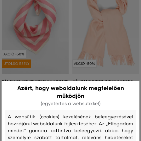
AKCIÓ -50%
UTOLSÓ ESÉLY
AKCIÓ -50%
SÁL GANT STRIPE PRINT SILK SCARF
SÁL GANT WOOL WOVEN SCARF
Azért, hogy weboldalunk megfelelően
32 990 Ft
38 990 Ft
működjön
16 490 Ft
19 490 Ft
(egyetértés a websütikkel)
Elérhető méretek:
Elérhető méretek:
Egy méret
Egy méret
A websütik (cookies) kezelésének beleegyezésével
hozzájárul weboldalunk fejlesztéséhez. Az „Elfogadom
mindet" gombra kattintva beleegyezik abba, hogy
Ez még nem minden!
személyre szabott tartalmat, releváns hirdetéseket