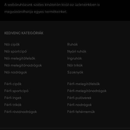
A webáruházunk széles kínálatán kívül az üzleteinkben is
megvásárolhatja egyes termékeinket.
KEDVENC KATEGÓRIÁK
Női cipők
Ruhák
Női sportcipő
Nyári ruhák
Női melegítőfelsők
Ingruhák
Női melegítőnadrágok
Női trikók
Női nadrágok
Szoknyák
Férfi cipők
Férfi melegítőfelsők
Férfi sportcipő
Férfi melegítőnadrágok
Férfi ingek
Férfi pulóverek
Férfi trikók
Férfi nadrágok
Férfi rövidnadrágok
Férfi fehérneműk