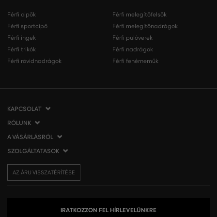
Férfi cipők
Férfi melegítőfelsők
Férfi sportcipő
Férfi melegítőnadrágok
Férfi ingek
Férfi pulóverek
Férfi trikók
Férfi nadrágok
Férfi rövidnadrágok
Férfi fehérneműk
KAPCSOLAT
RÓLUNK
VERMONT Services Slovakia s. r. o.
Vlčie hrdlo 53
A VÁSÁRLÁSRÓL
Cégünkről
821 07 Bratislava
Elérhetőség
SZOLGÁLTATASOK
A vásárlás menete
Szlovákia
VERMONT üzleteink
Általános szerződési feltételek
Szállítás és fizetés
tel.:
06 1 901 1901
Affiliate
AZ ÁRU VISSZATÉRÍTÉSE
Az áru visszatérítése/visszáru
Ajándékutalványok
info@eshopgant.hu
Sajtó
Panaszok
VERMONT Club
A sütik (cookies) használata
Személyes adatok kezelése
IRATKOZZON FEL HÍRLEVELÜNKRE