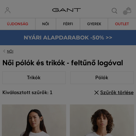
ÚJDONSÁG
NŐI
FÉRFI
GYEREK
OUTLET
NYÁRI ALAPDARABOK -50% >>
NŐI
Női pólók és trikók - feltűnő logóval
Trikók
Pólók
Kiválasztott szűrők: 1
Szűrők törlése