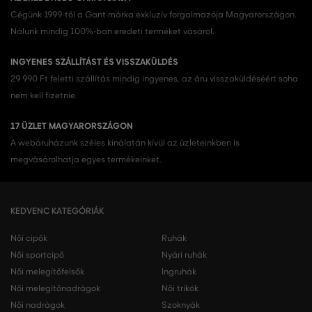
Cégünk 1999-től a Gant márka exkluzív forgalmazója Magyarországon.
Nálunk mindig 100%-ban eredeti terméket vásárol.
INGYENES SZÁLLÍTÁST ÉS VISSZAKÜLDÉS
29 990 Ft feletti szállítás mindig ingyenes, az áru visszaküldéséért soha
nem kell fizetnie.
17 ÜZLET MAGYARORSZÁGON
A webáruházunk széles kínálatán kívül az üzleteinkben is
megvásárolhatja egyes termékeinket.
KEDVENC KATEGÓRIÁK
Női cipők
Ruhák
Női sportcipő
Nyári ruhák
Női melegítőfelsők
Ingruhák
Női melegítőnadrágok
Női trikók
Női nadrágok
Szoknyák