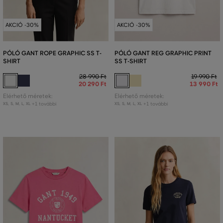
AKCIÓ -30%
AKCIÓ -30%
PÓLÓ GANT ROPE GRAPHIC SS T-
PÓLÓ GANT REG GRAPHIC PRINT
SHIRT
SS T-SHIRT
28 990 Ft
19 990 Ft
20 290 Ft
13 990 Ft
Elérhető méretek:
Elérhető méretek:
+1 további
+1 további
XS
,
S
,
M
,
L
,
XL
XS
,
S
,
M
,
L
,
XL