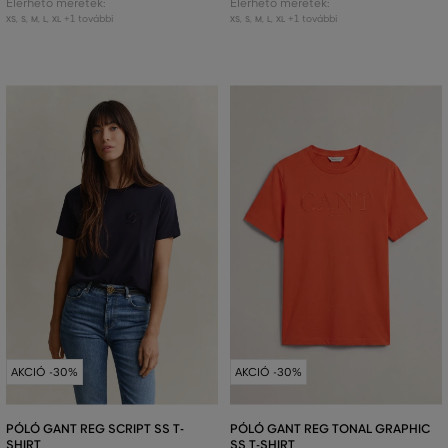
Elérhető méretek:
Elérhető méretek:
+1 további
+1 további
XS
,
S
,
M
,
L
,
XL
XS
,
S
,
M
,
L
,
XL
AKCIÓ -30%
AKCIÓ -30%
PÓLÓ GANT REG SCRIPT SS T-
PÓLÓ GANT REG TONAL GRAPHIC
SHIRT
SS T-SHIRT