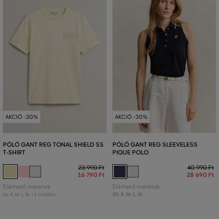
AKCIÓ -30%
AKCIÓ -30%
PÓLÓ GANT REG TONAL SHIELD SS
PÓLÓ GANT REG SLEEVELESS
T-SHIRT
PIQUE POLO
23 990 Ft
40 990 Ft
16 790 Ft
28 690 Ft
Elérhető méretek:
Elérhető méretek:
+1 további
XS
,
S
,
M
,
L
,
XL
XS
,
S
,
M
,
L
,
XL