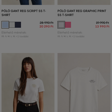
PÓLÓ GANT REG SCRIPT SS T-
PÓLÓ GANT REG GRAPHIC PRINT
SHIRT
SS T-SHIRT
28 990 Ft
19 990 Ft
20 290 Ft
13 990 Ft
Elérhető méretek:
Elérhető méretek:
+1 további
+1 további
XS
,
S
,
M
,
L
,
XL
XS
,
S
,
M
,
L
,
XL