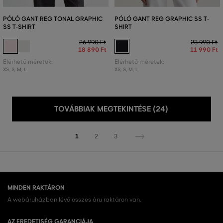
PÓLÓ GANT REG TONAL GRAPHIC
PÓLÓ GANT REG GRAPHIC SS T-
SS T-SHIRT
SHIRT
26 990 Ft
23 990 Ft
18 890 Ft
11 990 Ft
Elérhető méretek:
Elérhető méretek:
XS
,
S
,
M
,
L
XS
,
S
,
M
,
L
TOVÁBBIAK MEGTEKINTÉSE (24)
1
2
3
MINDEN RAKTÁRON
A webáruházban lévő összes áru raktáron van.
AZ EREDETISÉG GARANCIÁJA