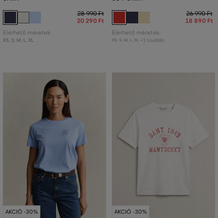
28 990 Ft
26 990 Ft
20 290 Ft
18 890 Ft
Elérhető méretek:
Elérhető méretek:
XS
,
S
,
M
,
L
,
XL
+1 további
XS
,
S
,
M
,
L
,
XL
AKCIÓ -30%
AKCIÓ -30%