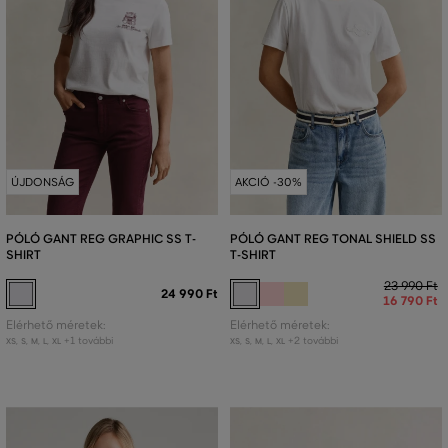
ÚJDONSÁG
AKCIÓ -30%
PÓLÓ GANT REG GRAPHIC SS T-
PÓLÓ GANT REG TONAL SHIELD SS
SHIRT
T-SHIRT
23 990 Ft
24 990 Ft
16 790 Ft
Elérhető méretek:
Elérhető méretek:
+1 további
+2 további
XS
,
S
,
M
,
L
,
XL
XS
,
S
,
M
,
L
,
XL