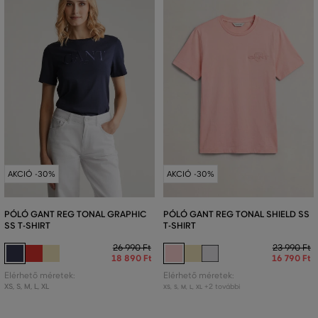
AKCIÓ -30%
AKCIÓ -30%
PÓLÓ GANT REG TONAL GRAPHIC
PÓLÓ GANT REG TONAL SHIELD SS
SS T-SHIRT
T-SHIRT
26 990 Ft
23 990 Ft
18 890 Ft
16 790 Ft
Elérhető méretek:
Elérhető méretek:
XS
,
S
,
M
,
L
,
XL
+2 további
XS
,
S
,
M
,
L
,
XL