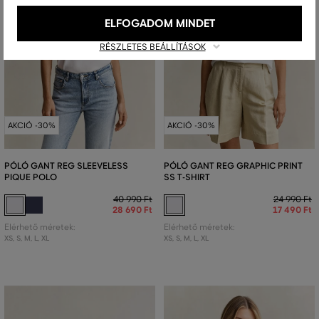
ELFOGADOM MINDET
RÉSZLETES BEÁLLÍTÁSOK
AKCIÓ -30%
AKCIÓ -30%
PÓLÓ GANT REG SLEEVELESS
PÓLÓ GANT REG GRAPHIC PRINT
PIQUE POLO
SS T-SHIRT
40 990 Ft
24 990 Ft
28 690 Ft
17 490 Ft
Elérhető méretek:
Elérhető méretek:
XS
,
S
,
M
,
L
,
XL
XS
,
S
,
M
,
L
,
XL