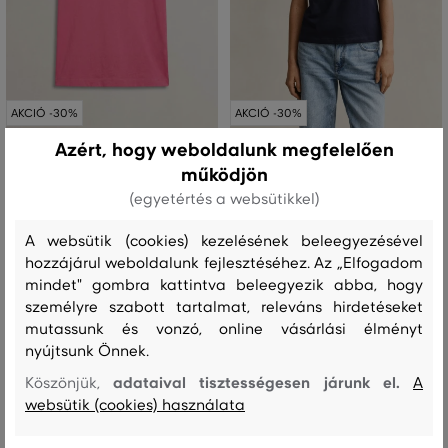
AKCIÓ -30%
AKCIÓ -30%
Azért, hogy weboldalunk megfelelően
PÓLÓ GANT REG GRAPHIC PRINT
PÓLÓ GANT ROPE GRAPHIC SS T-
működjön
SS T-SHIRT
SHIRT
(egyetértés a websütikkel)
19 990 Ft
28 990 Ft
13 990 Ft
20 290 Ft
A websütik (cookies) kezelésének beleegyezésével
Elérhető méretek:
Elérhető méretek:
hozzájárul weboldalunk fejlesztéséhez. Az „Elfogadom
XS
,
S
,
M
,
L
,
XXL
+1 további
XS
,
S
,
M
,
L
,
XL
mindet" gombra kattintva beleegyezik abba, hogy
személyre szabott tartalmat, releváns hirdetéseket
mutassunk és vonzó, online vásárlási élményt
nyújtsunk Önnek.
adataival tisztességesen járunk el.
Köszönjük,
A
websütik (cookies) használata