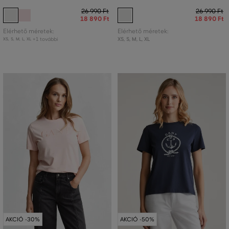
26 990 Ft
26 990 Ft
18 890 Ft
18 890 Ft
Elérhető méretek:
Elérhető méretek:
+1 további
XS
,
S
,
M
,
L
,
XL
XS
,
S
,
M
,
L
,
XL
AKCIÓ -30%
AKCIÓ -50%