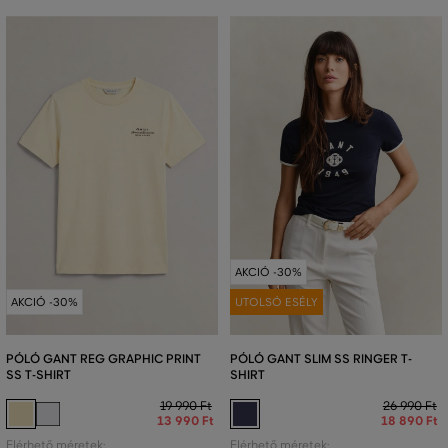
AKCIÓ -30%
AKCIÓ -30%
UTOLSÓ ESÉLY
PÓLÓ GANT REG GRAPHIC PRINT
PÓLÓ GANT SLIM SS RINGER T-
SS T-SHIRT
SHIRT
19 990 Ft
26 990 Ft
13 990 Ft
18 890 Ft
Elérhető méretek:
Elérhető méretek: