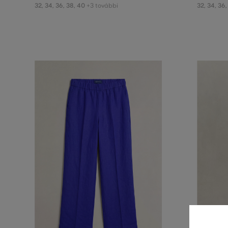
32
,
34
,
36
,
38
,
40
32
,
34
,
36
,
+3 további