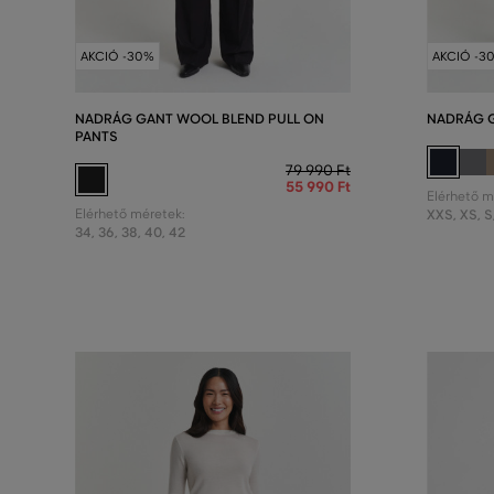
AKCIÓ -30%
AKCIÓ -3
NADRÁG GANT WOOL BLEND PULL ON
NADRÁG G
PANTS
79 990 Ft
55 990 Ft
Elérhető m
Elérhető méretek:
XXS
,
XS
,
S
34
,
36
,
38
,
40
,
42