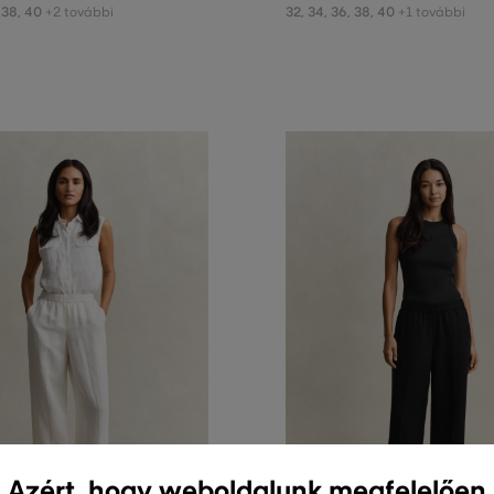
38
,
40
32
,
34
,
36
,
38
,
40
+2 további
+1 további
Azért, hogy weboldalunk megfelelően