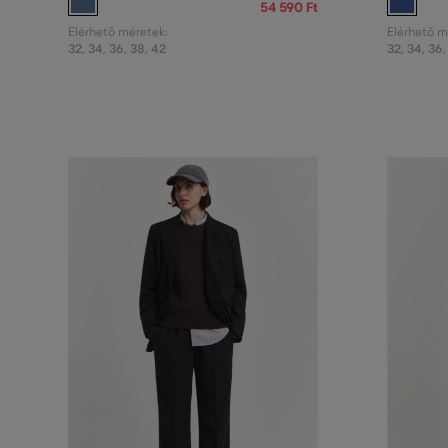
54 590 Ft
Elérhető méretek:
Elérhető m
32
,
34
,
36
,
38
,
42
32
,
34
,
36
,