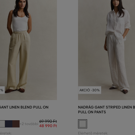
0%
AKCIÓ -30%
ANT LINEN BLEND PULL ON
NADRÁG GANT STRIPED LINEN 
PULL ON PANTS
69 990 Ft
+2 további
48 990 Ft
éretek:
Elérhető méretek: