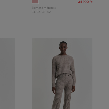
34 990 Ft
Elérhető méretek:
34
,
36
,
38
,
42