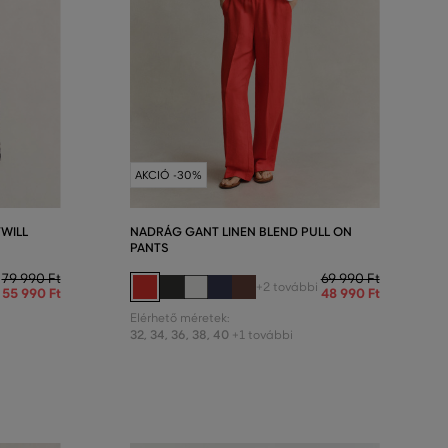
AKCIÓ -30%
WILL
NADRÁG GANT LINEN BLEND PULL ON
PANTS
79 990 Ft
69 990 Ft
+2 további
55 990 Ft
48 990 Ft
Elérhető méretek:
32
,
34
,
36
,
38
,
40
+1 további