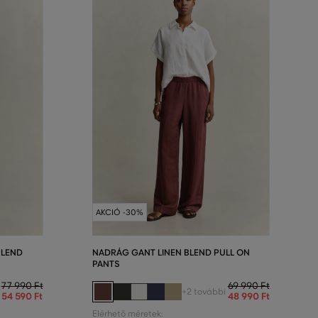
AKCIÓ -30%
BLEND
NADRÁG GANT LINEN BLEND PULL ON
PANTS
77 990 Ft
69 990 Ft
+2 további
54 590 Ft
48 990 Ft
Elérhető méretek: