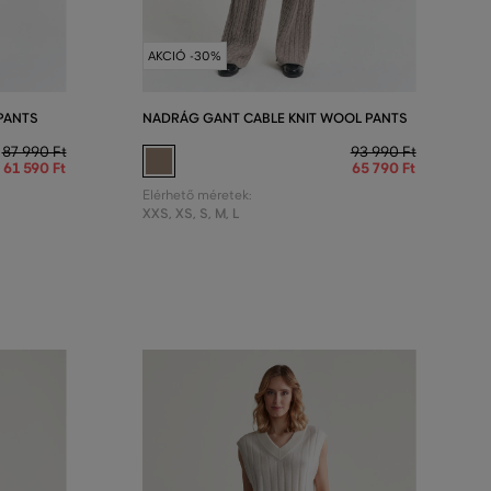
AKCIÓ -30%
PANTS
NADRÁG GANT CABLE KNIT WOOL PANTS
87 990 Ft
93 990 Ft
61 590 Ft
65 790 Ft
Elérhető méretek:
XXS
,
XS
,
S
,
M
,
L