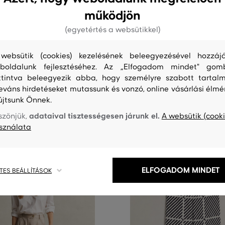
0%
AKCIÓ -30%
működjön
(egyetértés a websütikkel)
ANT LINEN BLEND PULL ON
NADRÁG GANT LINEN BLEND PU
PANTS
websütik (cookies) kezelésének beleegyezésével hozzájá
69 990 Ft
+2 további
+2 további
48 990 Ft
boldalunk fejlesztéséhez. Az „Elfogadom mindet" gom
ttintva beleegyezik abba, hogy személyre szabott tartalm
éretek:
Elérhető méretek:
,
42
32
,
34
,
36
,
38
,
40
+1 további
leváns hirdetéseket mutassunk és vonzó, online vásárlási élmé
újtsunk Önnek.
adataival tisztességesen járunk el.
szönjük,
A websütik (cooki
sználata
ELFOGADOM MINDET
TES BEÁLLÍTÁSOK