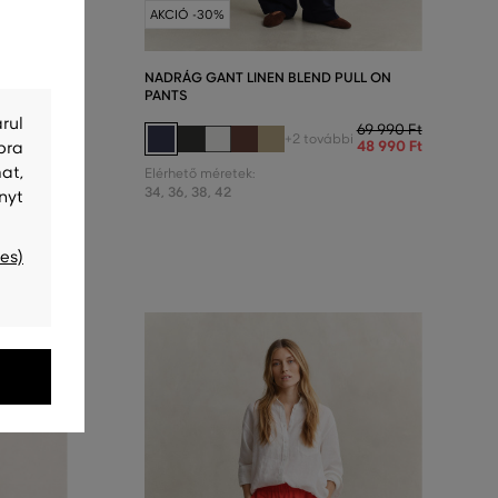
AKCIÓ -30%
LL ON
NADRÁG GANT LINEN BLEND PULL ON
PANTS
rul
69 990 Ft
69 990 Ft
+2 további
48 990 Ft
48 990 Ft
bra
at,
Elérhető méretek:
34
,
36
,
38
,
42
nyt
es)