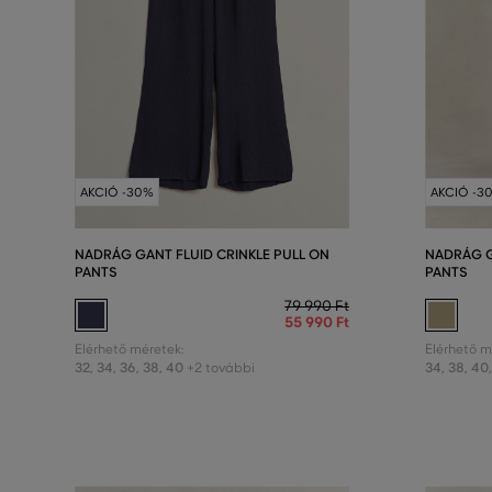
AKCIÓ -30%
AKCIÓ -3
NADRÁG GANT FLUID CRINKLE PULL ON
NADRÁG G
PANTS
PANTS
79 990 Ft
55 990 Ft
Elérhető méretek:
Elérhető m
32
,
34
,
36
,
38
,
40
34
,
38
,
40
+2 további