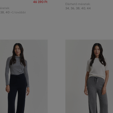
46 190 Ft
Elérhető méretek:
éretek:
34
,
36
,
38
,
40
,
44
38
,
40
+1 további