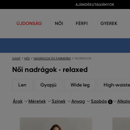
AJÁNDÉKUTALVÁNYOK
ÚJDONSÁG
NŐI
FÉRFI
GYEREK
GANT
NŐI
NADRÁGOK ÉS FARMEREK
NADRÁGOK
Női nadrágok - relaxed
Len
Gyapjú
Wide leg
High-waist
Árak
Méretek
Színek
Anyag
Szabás
Alkal
1