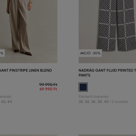
0%
AKCIÓ -30%
ANT PINSTRIPE LINEN BLEND
NADRÁG GANT FLUID PRINTED T
PANTS
99 990 Ft
69 990 Ft
éretek:
Elérhető méretek:
,
42
,
44
32
,
34
,
36
,
38
,
40
+1 további