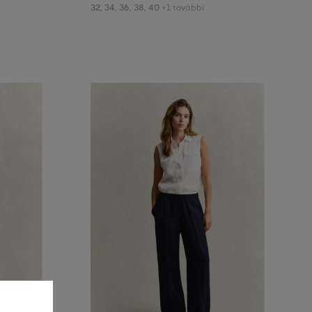
32
,
34
,
36
,
38
,
40
+1 további