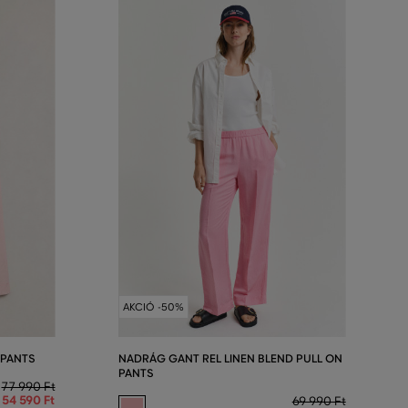
AKCIÓ -50%
 PANTS
NADRÁG GANT REL LINEN BLEND PULL ON
PANTS
77 990 Ft
54 590 Ft
69 990 Ft