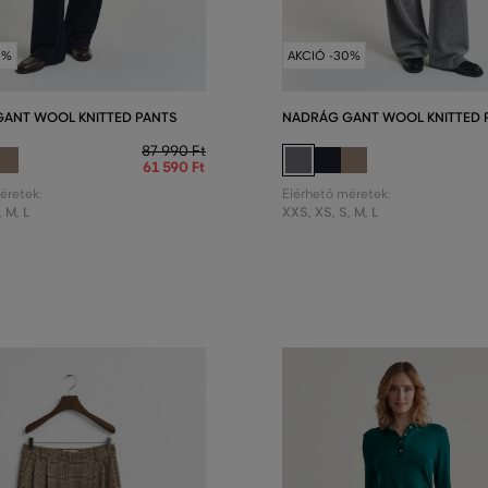
0%
AKCIÓ -30%
ANT WOOL KNITTED PANTS
NADRÁG GANT WOOL KNITTED 
87 990 Ft
61 590 Ft
éretek:
Elérhető méretek:
,
M
,
L
XXS
,
XS
,
S
,
M
,
L