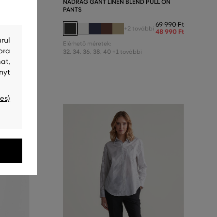
NADRÁG GANT LINEN BLEND PULL ON
PANTS
60 990 Ft
42 690 Ft
69 990 Ft
+2 további
48 990 Ft
rul
Elérhető méretek:
bra
32
,
34
,
36
,
38
,
40
+1 további
at,
nyt
es)