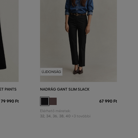
ÚJDONSÁG
ET PANTS
NADRÁG GANT SLIM SLACK
79 990 Ft
67 990 Ft
Elérhető méretek:
32
,
34
,
36
,
38
,
40
+3 további