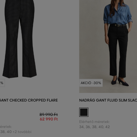
0%
AKCIÓ -30%
ANT CHECKED CROPPED FLARE
NADRÁG GANT FLUID SLIM SLA
89 990 Ft
62 990 Ft
Elérhető méretek:
éretek:
34
,
36
,
38
,
40
,
42
38
,
40
+2 további