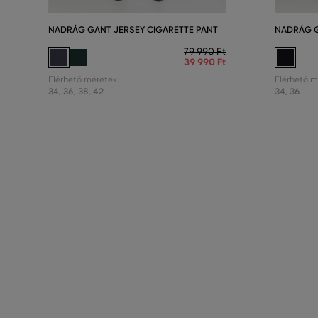
NADRÁG GANT JERSEY CIGARETTE PANT
NADRÁG G
79 990 Ft
39 990 Ft
Elérhető méretek:
Elérhető m
34
,
36
,
38
,
42
34
,
36