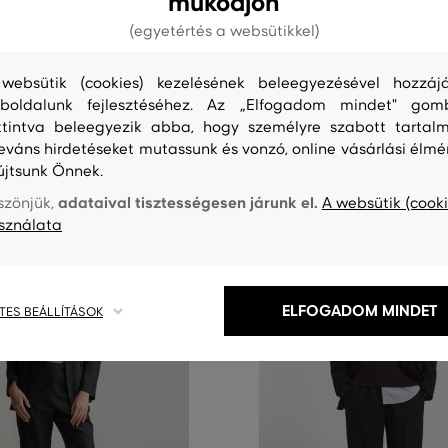
működjön
ANT FLUID SLIM SLACK
NADRÁG GANT CAPRI PANTS
(egyetértés a websütikkel)
65 990 Ft
éretek:
Elérhető méretek:
websütik (cookies) kezelésének beleegyezésével hozzájá
40
,
42
32
,
34
,
36
,
38
,
40
+1 további
boldalunk fejlesztéséhez. Az „Elfogadom mindet" gom
ttintva beleegyezik abba, hogy személyre szabott tartalm
leváns hirdetéseket mutassunk és vonzó, online vásárlási élmé
újtsunk Önnek.
adataival tisztességesen járunk el.
szönjük,
A websütik (cooki
sználata
ELFOGADOM MINDET
TES BEÁLLÍTÁSOK