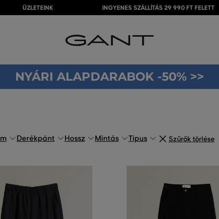
ÜZLETEINK
INGYENES SZÁLLÍTÁS 29 990 FT FELETT
NYÁRI ALAPDARABOK -50% >>
om
Derékpánt
Hossz
Mintás
Tipus
Szűrők törlése