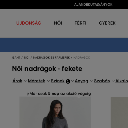
AJÁNDÉKUTALVÁNYOK
ÚJDONSÁG
NŐI
FÉRFI
GYEREK
GANT
NŐI
NADRÁGOK ÉS FARMEREK
NADRÁGOK
Női nadrágok - fekete
Árak
Méretek
Színek
Anyag
Szabás
Alkal
1
5 nap
Már csak
az akció végéig