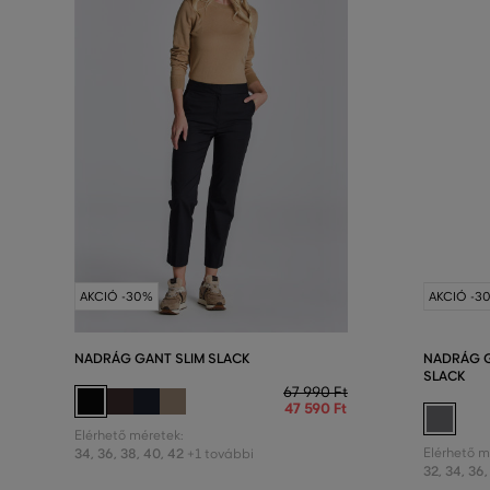
AKCIÓ -30%
AKCIÓ -3
NADRÁG GANT SLIM SLACK
NADRÁG G
SLACK
67 990 Ft
47 590 Ft
Elérhető méretek:
34
,
36
,
38
,
40
,
42
Elérhető m
+1 további
32
,
34
,
36
,