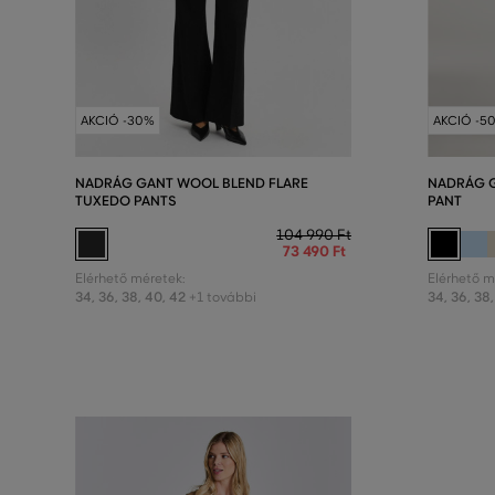
AKCIÓ -30%
AKCIÓ -5
NADRÁG GANT WOOL BLEND FLARE
NADRÁG G
TUXEDO PANTS
PANT
104 990 Ft
73 490 Ft
Elérhető méretek:
Elérhető m
34
,
36
,
38
,
40
,
42
34
,
36
,
38
,
+1 további