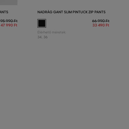
ANTS
NADRÁG GANT SLIM PINTUCK ZIP PANTS
95 990 Ft
66 990 Ft
47 990 Ft
33 490 Ft
Elérhető méretek:
34
,
36