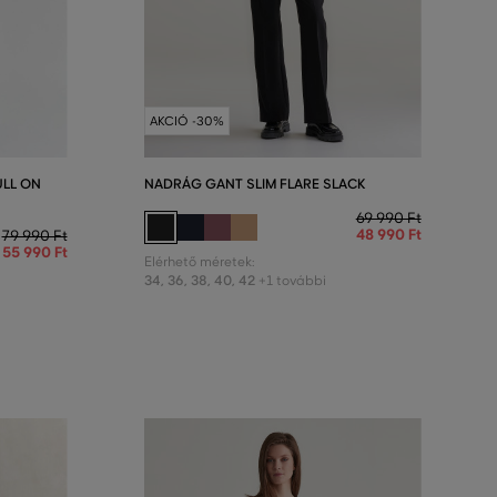
AKCIÓ -30%
LL ON
NADRÁG GANT SLIM FLARE SLACK
69 990 Ft
48 990 Ft
79 990 Ft
55 990 Ft
Elérhető méretek:
34
,
36
,
38
,
40
,
42
+1 további