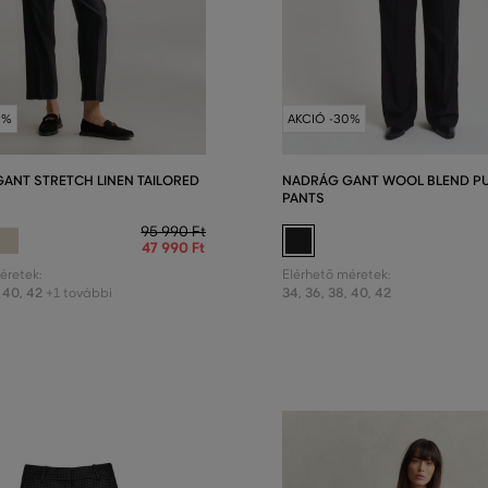
0%
AKCIÓ -30%
ANT STRETCH LINEN TAILORED
NADRÁG GANT WOOL BLEND PU
PANTS
95 990 Ft
47 990 Ft
éretek:
Elérhető méretek:
40
,
42
34
,
36
,
38
,
40
,
42
+1 további