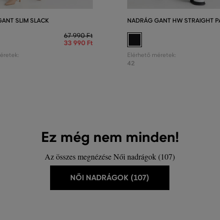
ANT SLIM SLACK
NADRÁG GANT HW STRAIGHT P
67 990 Ft
33 990 Ft
éretek:
Elérhető méretek:
42
Ez még nem minden!
Az összes megnézése Női nadrágok (107)
NŐI NADRÁGOK (107)