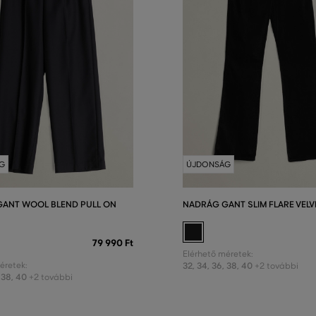
G
ÚJDONSÁG
ANT WOOL BLEND PULL ON
NADRÁG GANT SLIM FLARE VELV
79 990 Ft
Elérhető méretek:
éretek:
32
,
34
,
36
,
38
,
40
+2 további
38
,
40
+2 további