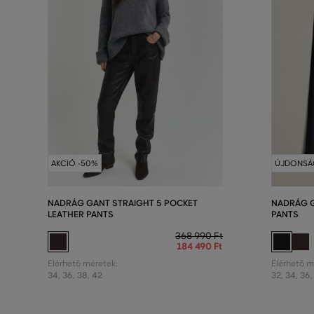
AKCIÓ -50%
ÚJDONSÁ
NADRÁG GANT STRAIGHT 5 POCKET
NADRÁG G
LEATHER PANTS
PANTS
368 990 Ft
184 490 Ft
Elérhető méretek:
Elérhető m
34
,
36
,
38
,
42
32
,
34
,
36
,