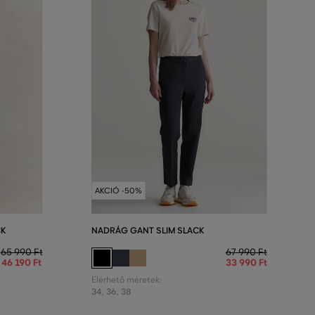
AKCIÓ -50%
CK
NADRÁG GANT SLIM SLACK
65 990 Ft
67 990 Ft
46 190 Ft
33 990 Ft
Elérhető méretek:
34
,
36
,
38