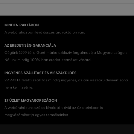
MINDEN RAKTÁRON
A webáruházban lévő összes áru raktáron van.
AZ EREDETISÉG GARANCIÁJA
Cégünk 1999-től a Gant márka exkluzív forgalmazója Magyarországon.
Nálunk mindig 100%-ban eredeti terméket vásárol.
INGYENES SZÁLLÍTÁST ÉS VISSZAKÜLDÉS
29 990 Ft feletti szállítás mindig ingyenes, az áru visszaküldéséért soha
nem kell fizetnie.
17 ÜZLET MAGYARORSZÁGON
A webáruházunk széles kínálatán kívül az üzleteinkben is
megvásárolhatja egyes termékeinket.