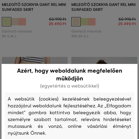
MELEGÍTŐ SZOKNYA GANT REL MINI
MELEGÍTŐ SZOKNYA GANT REL MINI
SUNFADED SKIRT
SUNFADED SKIRT
50 990 Ft
50 990 Ft
25 490 Ft
25 490 Ft
Elérhető méretek:
Elérhető méretek:
XS
,
S
,
M
,
L
XXS
,
XS
,
S
,
L
Azért, hogy weboldalunk megfelelően
működjön
(egyetértés a websütikkel)
A websütik (cookies) kezelésének beleegyezésével
hozzájárul weboldalunk fejlesztéséhez. Az „Elfogadom
mindet" gombra kattintva beleegyezik abba, hogy
személyre szabott tartalmat, releváns hirdetéseket
mutassunk és vonzó, online vásárlási élményt
nyújtsunk Önnek.