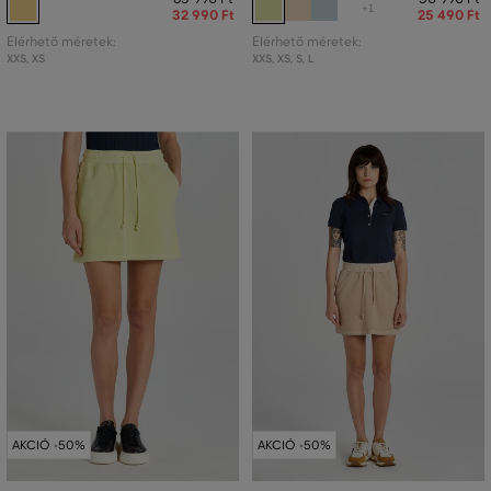
+1
32 990 Ft
25 490 Ft
Elérhető méretek:
Elérhető méretek:
XXS
,
XS
XXS
,
XS
,
S
,
L
AKCIÓ -50%
AKCIÓ -50%