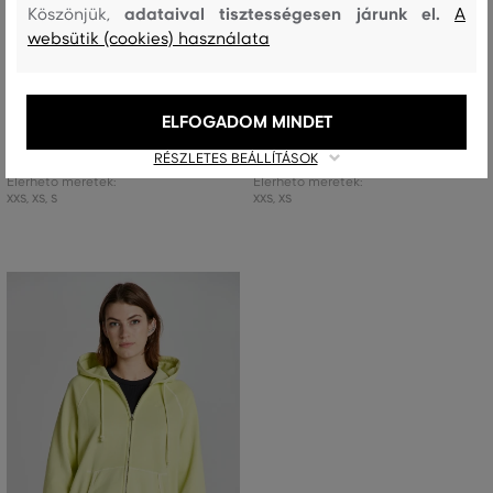
adataival tisztességesen járunk el.
Köszönjük,
A
AKCIÓ -50%
AKCIÓ -50%
websütik (cookies) használata
TRÉNINGRUHA RÖVIDNADRÁG
MELEGÍTŐ FELSŐ GANT REL
GANT REL SUNFADED SHORTS
SUNFADED C-NECK SWEAT
ELFOGADOM MINDET
50 990 Ft
50 990 Ft
+1
25 490 Ft
25 490 Ft
RÉSZLETES BEÁLLÍTÁSOK
Elérhető méretek:
Elérhető méretek:
XXS
,
XS
,
S
XXS
,
XS