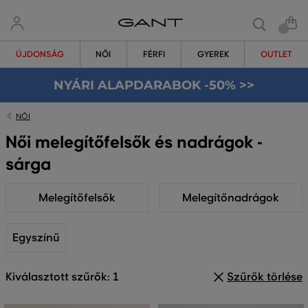
ÚJDONSÁG
NŐI
FÉRFI
GYEREK
OUTLET
NYÁRI ALAPDARABOK -50% >>
NŐI
Női melegítőfelsők és nadrágok -
sárga
Melegítőfelsők
Melegítőnadrágok
Egyszínű
Kiválasztott szűrők: 1
Szűrők törlése