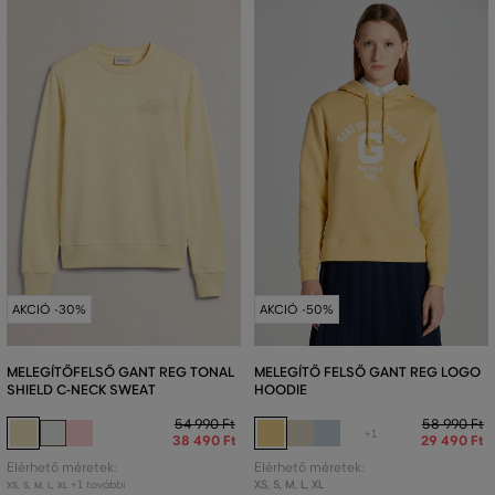
AKCIÓ -30%
AKCIÓ -50%
MELEGÍTŐFELSŐ GANT REG TONAL
MELEGÍTŐ FELSŐ GANT REG LOGO
SHIELD C-NECK SWEAT
HOODIE
54 990 Ft
58 990 Ft
+1
38 490 Ft
29 490 Ft
Elérhető méretek:
Elérhető méretek:
+1 további
XS
,
S
,
M
,
L
,
XL
XS
,
S
,
M
,
L
,
XL