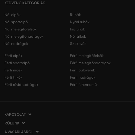
KEDVENC KATEGÓRIÁK
Női cipők
Ruhák
Női sportcipő
Nyári ruhák
Női melegítőfelsők
Ingruhák
Női melegítőnadrágok
Női trikók
Női nadrágok
Szoknyák
Férfi cipők
Férfi melegítőfelsők
Férfi sportcipő
Férfi melegítőnadrágok
Férfi ingek
Férfi pulóverek
Férfi trikók
Férfi nadrágok
Férfi rövidnadrágok
Férfi fehérneműk
KAPCSOLAT
RÓLUNK
VERMONT Services Slovakia s. r. o.
Vlčie hrdlo 53
A VÁSÁRLÁSRÓL
Cégünkről