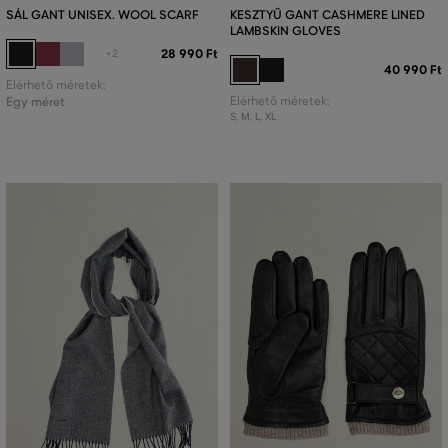
SÁL GANT UNISEX. WOOL SCARF
KESZTYŰ GANT CASHMERE LINED
LAMBSKIN GLOVES
28 990 Ft
+2
40 990 Ft
Elérhető méretek:
Egy méret
Elérhető méretek:
S
,
M
,
L
,
XL