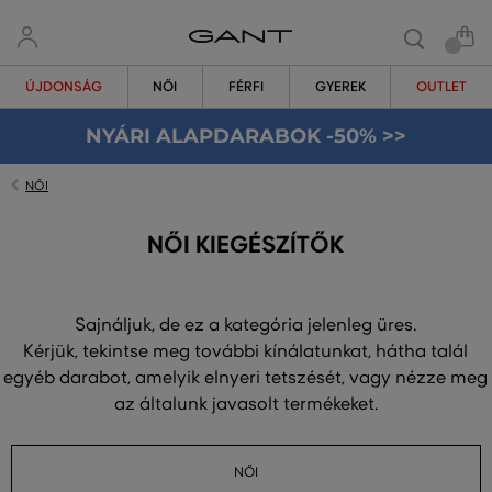
ÚJDONSÁG
NŐI
FÉRFI
GYEREK
OUTLET
NYÁRI ALAPDARABOK -50% >>
NŐI
NŐI KIEGÉSZÍTŐK
Sajnáljuk, de ez a kategória jelenleg üres.
Kérjük, tekintse meg további kínálatunkat, hátha talál
egyéb darabot, amelyik elnyeri tetszését, vagy nézze meg
az általunk javasolt termékeket.
NŐI