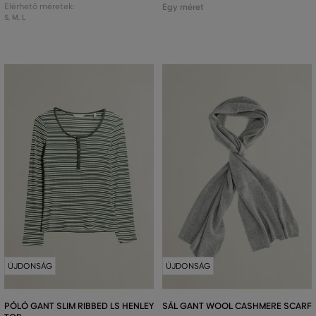
Elérhető méretek:
Egy méret
S
,
M
,
L
ÚJDONSÁG
ÚJDONSÁG
PÓLÓ GANT SLIM RIBBED LS HENLEY
SÁL GANT WOOL CASHMERE SCARF