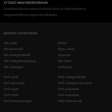
17 ÜZLET MAGYARORSZÁGON
A webáruházunk széles kínálatán kívül az üzleteinkben is
megvásárolhatja egyes termékeinket.
KEDVENC KATEGÓRIÁK
Női cipők
Ruhák
Női sportcipő
Nyári ruhák
Női melegítőfelsők
Ingruhák
Női melegítőnadrágok
Női trikók
Női nadrágok
Szoknyák
Férfi cipők
Férfi melegítőfelsők
Férfi sportcipő
Férfi melegítőnadrágok
Férfi ingek
Férfi pulóverek
Férfi trikók
Férfi nadrágok
Férfi rövidnadrágok
Férfi fehérneműk