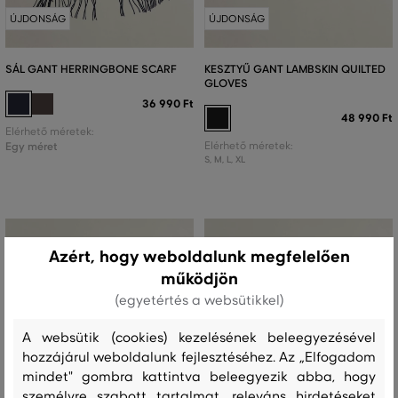
ÚJDONSÁG
ÚJDONSÁG
SÁL GANT HERRINGBONE SCARF
KESZTYŰ GANT LAMBSKIN QUILTED
GLOVES
36 990 Ft
48 990 Ft
Elérhető méretek:
Egy méret
Elérhető méretek:
S
,
M
,
L
,
XL
Azért, hogy weboldalunk megfelelően
működjön
(egyetértés a websütikkel)
A websütik (cookies) kezelésének beleegyezésével
hozzájárul weboldalunk fejlesztéséhez. Az „Elfogadom
mindet" gombra kattintva beleegyezik abba, hogy
személyre szabott tartalmat, releváns hirdetéseket