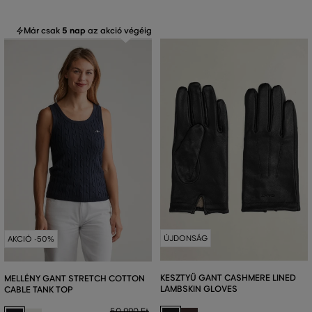
Már csak
5 nap
az akció végéig
ÚJDONSÁG
AKCIÓ -50%
KESZTYŰ GANT CASHMERE LINED
MELLÉNY GANT STRETCH COTTON
LAMBSKIN GLOVES
CABLE TANK TOP
50 990 Ft