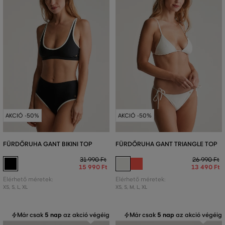
AKCIÓ -50%
AKCIÓ -50%
FÜRDŐRUHA GANT BIKINI TOP
FÜRDŐRUHA GANT TRIANGLE TOP
31 990 Ft
26 990 Ft
15 990 Ft
13 490 Ft
Elérhető méretek:
Elérhető méretek:
XS
,
S
,
L
,
XL
XS
,
S
,
M
,
L
,
XL
Már csak
5 nap
az akció végéig
Már csak
5 nap
az akció végéig