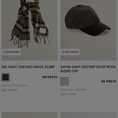
ÚJDONSÁG
ÚJDONSÁG
SÁL GANT CHECKED WOOL SCARF
SAPKA GANT LEATHER VISOR WOOL
BLEND CAP
40 990 Ft
36 990 Ft
Elérhető méretek:
Egy méret
Elérhető méretek:
Egy méret