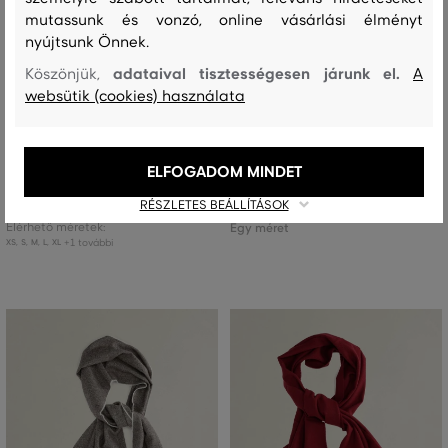
mutassunk és vonzó, online vásárlási élményt
nyújtsunk Önnek.
adataival tisztességesen járunk el.
Köszönjük,
A
ÚJDONSÁG
ÚJDONSÁG
websütik (cookies) használata
PÓLÓ GANT SLIM RIBBED LS HENLEY
SÁL GANT UNISEX. WOOL SCARF
TOP
ELFOGADOM MINDET
28 990 Ft
+2
44 990 Ft
RÉSZLETES BEÁLLÍTÁSOK
Elérhető méretek:
Elérhető méretek:
Egy méret
+1 további
XS
,
S
,
M
,
L
,
XL