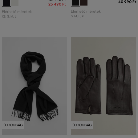
40 990 Ft
25 490 Ft
Elérhető méretek:
Elérhető méretek:
S
,
M
,
L
,
XL
XS
,
S
,
M
,
L
ÚJDONSÁG
ÚJDONSÁG