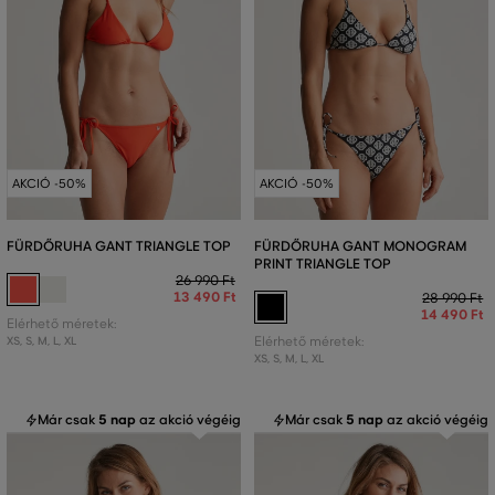
AKCIÓ -50%
AKCIÓ -50%
FÜRDŐRUHA GANT TRIANGLE TOP
FÜRDŐRUHA GANT MONOGRAM
PRINT TRIANGLE TOP
26 990 Ft
13 490 Ft
28 990 Ft
14 490 Ft
Elérhető méretek:
XS
,
S
,
M
,
L
,
XL
Elérhető méretek:
XS
,
S
,
M
,
L
,
XL
Már csak
5 nap
az akció végéig
Már csak
5 nap
az akció végéig