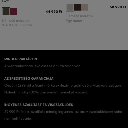
TOP
58 990 Ft
44 990 Ft
Elérhető méretek:
Elérhető méretek:
Egy méret
+1 további
XS
,
S
,
M
,
L
,
XL
MINDEN RAKTÁRON
A webáruházban lévő összes áru raktáron van.
AZ EREDETISÉG GARANCIÁJA
Cégünk 1999-től a Gant márka exkluzív forgalmazója Magyarországon.
Nálunk mindig 100%-ban eredeti terméket vásárol.
INGYENES SZÁLLÍTÁST ÉS VISSZAKÜLDÉS
29 990 Ft feletti szállítás mindig ingyenes, az áru visszaküldéséért soha
nem kell fizetnie.