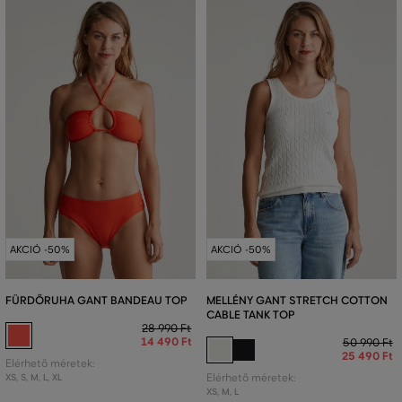
AKCIÓ -50%
AKCIÓ -50%
FÜRDŐRUHA GANT BANDEAU TOP
MELLÉNY GANT STRETCH COTTON
CABLE TANK TOP
28 990 Ft
14 490 Ft
50 990 Ft
25 490 Ft
Elérhető méretek:
XS
,
S
,
M
,
L
,
XL
Elérhető méretek:
XS
,
M
,
L