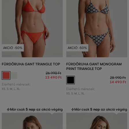
AKCIÓ -50%
AKCIÓ -50%
FÜRDŐRUHA GANT TRIANGLE TOP
FÜRDŐRUHA GANT MONOGRAM
PRINT TRIANGLE TOP
26 990 Ft
13 490 Ft
28 990 Ft
14 490 Ft
Elérhető méretek:
XS
,
S
,
M
,
L
,
XL
Elérhető méretek:
XS
,
S
,
M
,
L
,
XL
Már csak
5 nap
az akció végéig
Már csak
5 nap
az akció végéig