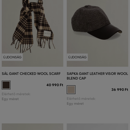
ÚJDONSÁG
ÚJDONSÁG
SÁL GANT CHECKED WOOL SCARF
SAPKA GANT LEATHER VISOR WOOL
BLEND CAP
40 990 Ft
36 990 Ft
Elérhető méretek:
Egy méret
Elérhető méretek:
Egy méret