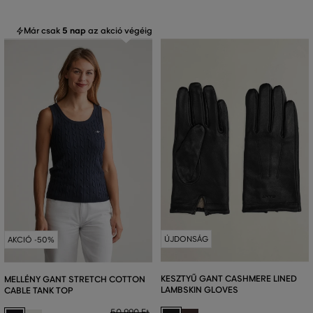
Már csak
5 nap
az akció végéig
ÚJDONSÁG
AKCIÓ -50%
KESZTYŰ GANT CASHMERE LINED
MELLÉNY GANT STRETCH COTTON
LAMBSKIN GLOVES
CABLE TANK TOP
50 990 Ft