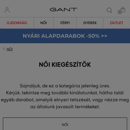
ÚJDONSÁG
NŐI
FÉRFI
GYEREK
OUTLET
NYÁRI ALAPDARABOK -50% >>
NŐI
NŐI KIEGÉSZÍTŐK
Sajnáljuk, de ez a kategória jelenleg üres.
Kérjük, tekintse meg további kínálatunkat, hátha talál
egyéb darabot, amelyik elnyeri tetszését, vagy nézze meg
az általunk javasolt termékeket.
NŐI