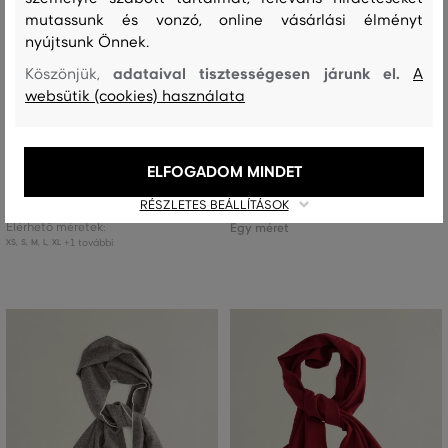
mutassunk és vonzó, online vásárlási élményt
nyújtsunk Önnek.
adataival tisztességesen járunk el.
Köszönjük,
A
ÚJDONSÁG
ÚJDONSÁG
websütik (cookies) használata
PÓLÓ GANT SLIM RIBBED LS HENLEY
SÁL GANT UNISEX. WOOL SCARF
TOP
ELFOGADOM MINDET
28 990 Ft
+2
44 990 Ft
RÉSZLETES BEÁLLÍTÁSOK
Elérhető méretek:
Elérhető méretek:
Egy méret
+1 további
XS
,
S
,
M
,
L
,
XL