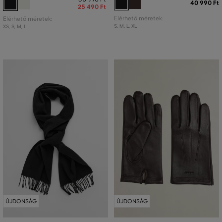
40 990 Ft
25 490 Ft
Elérhető méretek:
Elérhető méretek:
S
,
M
,
L
,
XL
XS
,
S
,
M
,
L
ÚJDONSÁG
ÚJDONSÁG