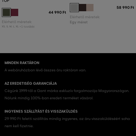
TOP
58 990 Ft
44 990 Ft
Elérhető méretek:
Elérhető méretek:
Egy méret
+1 további
XS
,
S
,
M
,
L
,
XL
MINDEN RAKTÁRON
A webáruházban lévő összes áru raktáron van.
AZ EREDETISÉG GARANCIÁJA
Cégünk 1999-től a Gant márka exkluzív forgalmazója Magyarországon.
Nálunk mindig 100%-ban eredeti terméket vásárol.
INGYENES SZÁLLÍTÁST ÉS VISSZAKÜLDÉS
29 990 Ft feletti szállítás mindig ingyenes, az áru visszaküldéséért soha
nem kell fizetnie.