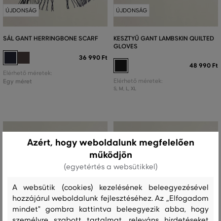
ÚJDONSÁG
ÚJDONSÁG
SÁL GANT HERRINGBONE SCARF
KESZTYŰ GANT LAMBSKIN QUILTED
GLOVES
36 990 Ft
48 990 Ft
Elérhető méretek:
Egy méret
Elérhető méretek:
S
,
M
,
L
,
XL
Azért, hogy weboldalunk megfelelően
működjön
(egyetértés a websütikkel)
A websütik (cookies) kezelésének beleegyezésével
hozzájárul weboldalunk fejlesztéséhez. Az „Elfogadom
mindet" gombra kattintva beleegyezik abba, hogy
személyre szabott tartalmat, releváns hirdetéseket