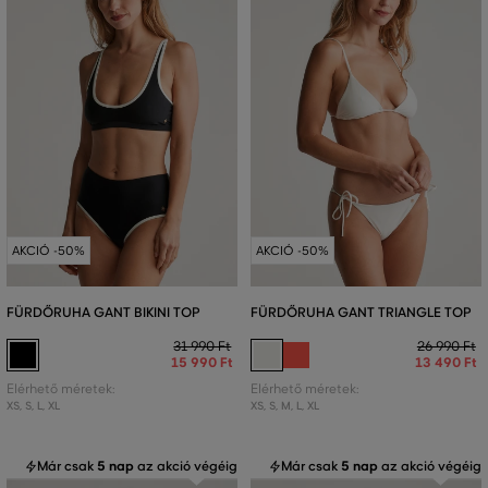
AKCIÓ -50%
AKCIÓ -50%
FÜRDŐRUHA GANT BIKINI TOP
FÜRDŐRUHA GANT TRIANGLE TOP
31 990 Ft
26 990 Ft
15 990 Ft
13 490 Ft
Elérhető méretek:
Elérhető méretek:
XS
,
S
,
L
,
XL
XS
,
S
,
M
,
L
,
XL
Már csak
5 nap
az akció végéig
Már csak
5 nap
az akció végéig