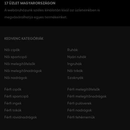
17 ÜZLET MAGYARORSZÁGON
A webáruházunk széles kínálatán kívül az üzleteinkben is
megvásárolhatja egyes termékeinket.
KEDVENC KATEGÓRIÁK
Női cipők
Ruhák
Női sportcipő
Nyári ruhák
Női melegítőfelsők
Ingruhák
Női melegítőnadrágok
Női trikók
Női nadrágok
Szoknyák
Férfi cipők
Férfi melegítőfelsők
Férfi sportcipő
Férfi melegítőnadrágok
Férfi ingek
Férfi pulóverek
Férfi trikók
Férfi nadrágok
Férfi rövidnadrágok
Férfi fehérneműk