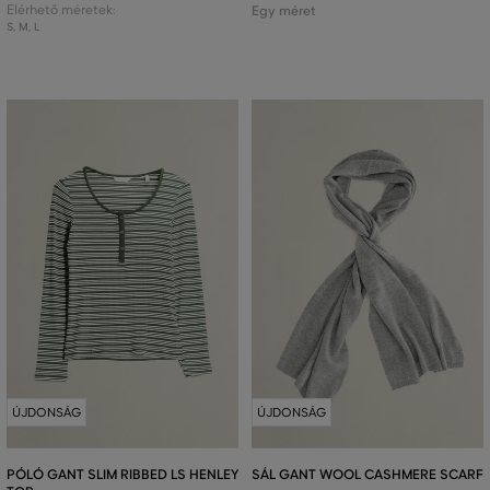
Elérhető méretek:
Egy méret
S
,
M
,
L
ÚJDONSÁG
ÚJDONSÁG
PÓLÓ GANT SLIM RIBBED LS HENLEY
SÁL GANT WOOL CASHMERE SCARF