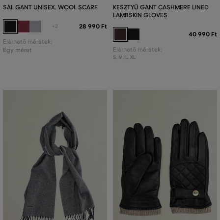
SÁL GANT UNISEX. WOOL SCARF
KESZTYŰ GANT CASHMERE LINED
LAMBSKIN GLOVES
28 990 Ft
+2
40 990 Ft
Elérhető méretek:
Egy méret
Elérhető méretek:
S
,
M
,
L
,
XL