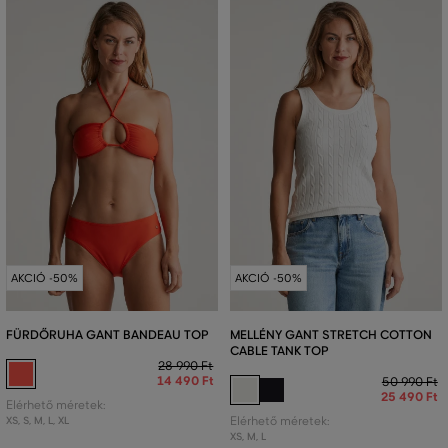
AKCIÓ -50%
AKCIÓ -50%
FÜRDŐRUHA GANT BANDEAU TOP
MELLÉNY GANT STRETCH COTTON
CABLE TANK TOP
28 990 Ft
14 490 Ft
50 990 Ft
25 490 Ft
Elérhető méretek:
XS
,
S
,
M
,
L
,
XL
Elérhető méretek:
XS
,
M
,
L