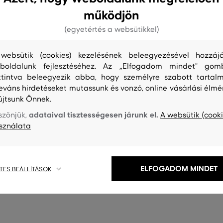
működjön
(egyetértés a websütikkel)
websütik (cookies) kezelésének beleegyezésével hozzájá
boldalunk fejlesztéséhez. Az „Elfogadom mindet" gom
ttintva beleegyezik abba, hogy személyre szabott tartalm
leváns hirdetéseket mutassunk és vonzó, online vásárlási élmé
G
ÚJDONSÁG
újtsunk Önnek.
adataival tisztességesen járunk el.
szönjük,
A websütik (cooki
GANT CLASSIC COTTON C-NECK
PULÓVER GANT CLASSIC COTT
sználata
ZIP
54 990 Ft
éretek:
XXL
Elérhető méretek:
ELFOGADOM MINDET
+3 további
TES BEÁLLÍTÁSOK
S
,
M
,
L
,
XL
,
XXL
+3 további