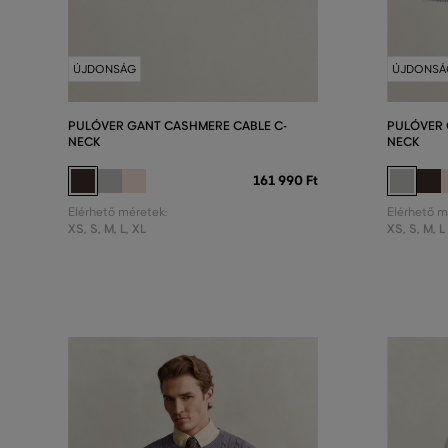
ÚJDONSÁG
ÚJDONSÁ
PULÓVER GANT CASHMERE CABLE C-
PULÓVER 
NECK
NECK
161 990 Ft
Elérhető méretek:
Elérhető m
XS
,
S
,
M
,
L
,
XL
XS
,
S
,
M
,
L