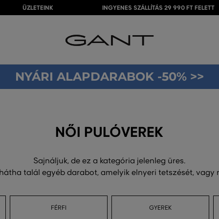
ÜZLETEINK
INGYENES SZÁLLÍTÁS 29 990 FT FELETT
NYÁRI ALAPDARABOK -50% >>
NŐI PULÓVEREK
Sajnáljuk, de ez a kategória jelenleg üres.
 hátha talál egyéb darabot, amelyik elnyeri tetszését, vagy
FÉRFI
GYEREK