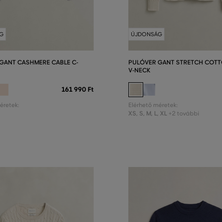
G
ÚJDONSÁG
GANT CASHMERE CABLE C-
PULÓVER GANT STRETCH COTT
V-NECK
161 990 Ft
éretek:
Elérhető méretek:
XS
,
S
,
M
,
L
,
XL
+2 további