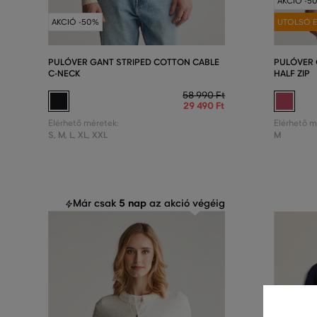
AKCIÓ -5
AKCIÓ -50%
UTOLSÓ E
PULÓVER GANT STRIPED COTTON CABLE
PULÓVER 
C-NECK
HALF ZIP
58 990 Ft
29 490 Ft
Elérhető méretek:
Elérhető m
S
,
M
,
L
,
XL
,
XXL
M
5 nap
Már csak
az akció végéig