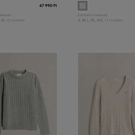
67 990 Ft
éretek:
Elérhető méretek:
,
XL
S
,
M
,
L
,
XL
,
XXL
+2 további
+1 további