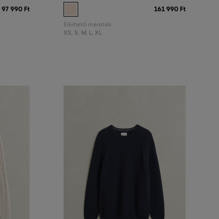
97 990 Ft
161 990 Ft
Elérhető méretek:
XS
,
S
,
M
,
L
,
XL