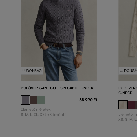
ÚJDONSÁG
ÚJDONSÁ
PULÓVER GANT COTTON CABLE C-NECK
PULÓVER 
C-NECK
58 990 Ft
Elérhető méretek:
S
,
M
,
L
,
XL
,
XXL
Elérhető m
+3 további
XS
,
S
,
M
,
L