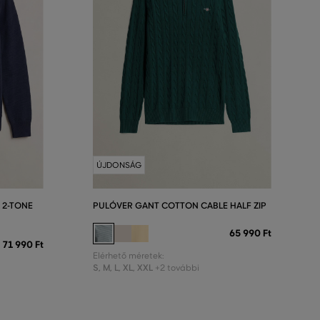
ÚJDONSÁG
 2-TONE
PULÓVER GANT COTTON CABLE HALF ZIP
65 990 Ft
71 990 Ft
Elérhető méretek:
S
,
M
,
L
,
XL
,
XXL
+2 további