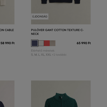
ÚJDONSÁG
ON CABLE
PULÓVER GANT COTTON TEXTURE C-
NECK
58 990 Ft
65 990 Ft
Elérhető méretek:
S
,
M
,
L
,
XL
,
XXL
+1 további