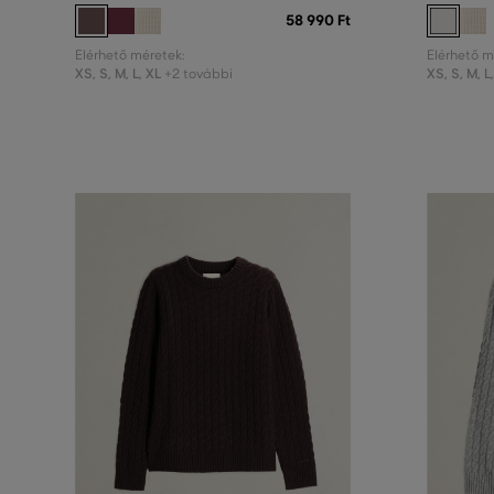
58 990 Ft
Elérhető méretek:
Elérhető m
XS
,
S
,
M
,
L
,
XL
XS
,
S
,
M
,
L
+2 további