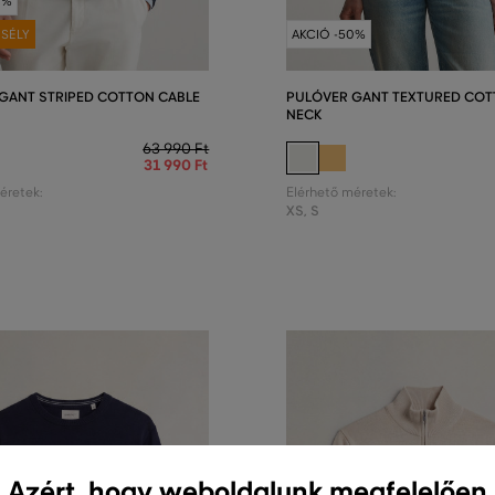
0%
SÉLY
AKCIÓ -50%
GANT STRIPED COTTON CABLE
PULÓVER GANT TEXTURED COT
NECK
63 990 Ft
31 990 Ft
éretek:
Elérhető méretek:
XS
,
S
Azért, hogy weboldalunk megfelelően