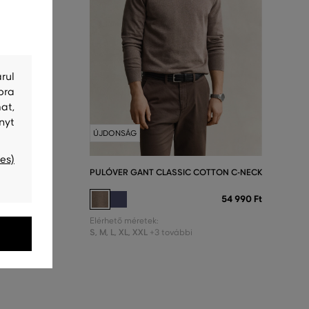
rul
bra
at,
nyt
ÚJDONSÁG
es)
ON HALF
PULÓVER GANT CLASSIC COTTON C-NECK
54 990 Ft
60 990 Ft
Elérhető méretek:
S
,
M
,
L
,
XL
,
XXL
+3 további