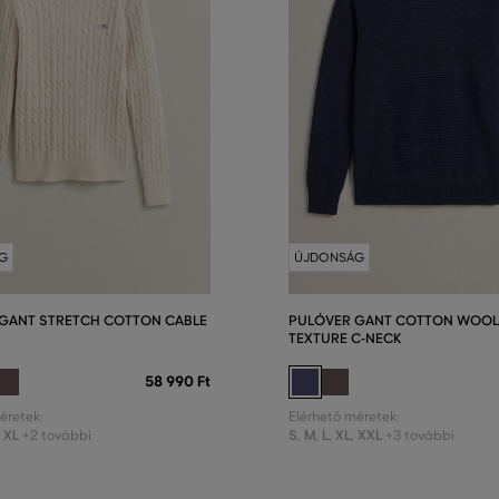
G
ÚJDONSÁG
GANT STRETCH COTTON CABLE
PULÓVER GANT COTTON WOOL
TEXTURE C-NECK
58 990 Ft
éretek:
Elérhető méretek:
,
XL
S
,
M
,
L
,
XL
,
XXL
+2 további
+3 további