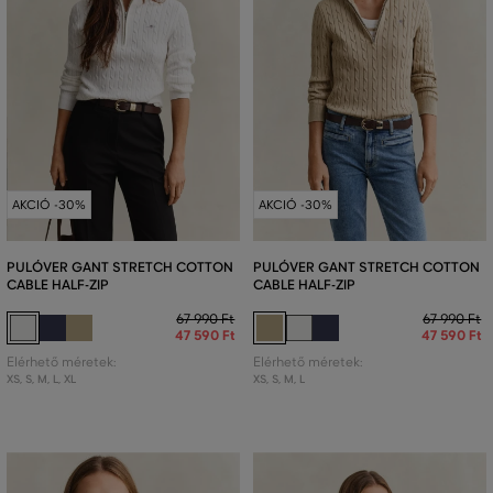
AKCIÓ -30%
AKCIÓ -30%
PULÓVER GANT STRETCH COTTON
PULÓVER GANT STRETCH COTTON
CABLE HALF-ZIP
CABLE HALF-ZIP
67 990 Ft
67 990 Ft
47 590 Ft
47 590 Ft
Elérhető méretek:
Elérhető méretek:
XS
,
S
,
M
,
L
,
XL
XS
,
S
,
M
,
L