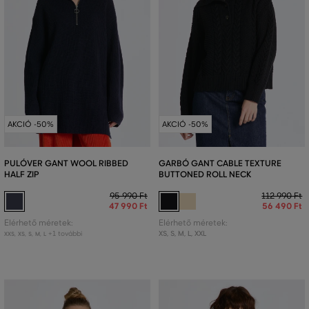
AKCIÓ -50%
AKCIÓ -50%
PULÓVER GANT WOOL RIBBED
GARBÓ GANT CABLE TEXTURE
HALF ZIP
BUTTONED ROLL NECK
95 990 Ft
112 990 Ft
47 990 Ft
56 490 Ft
Elérhető méretek:
Elérhető méretek:
+1 további
XS
,
S
,
M
,
L
,
XXL
XXS
,
XS
,
S
,
M
,
L