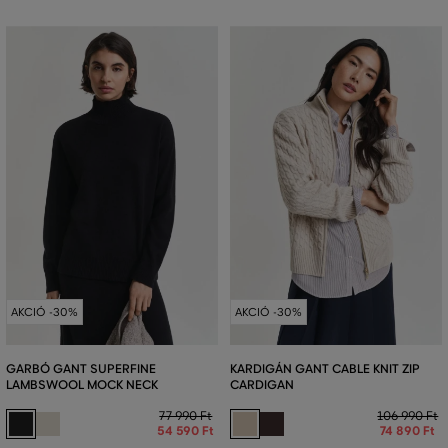
AKCIÓ -30%
AKCIÓ -30%
GARBÓ GANT SUPERFINE
KARDIGÁN GANT CABLE KNIT ZIP
LAMBSWOOL MOCK NECK
CARDIGAN
77 990 Ft
106 990 Ft
54 590 Ft
74 890 Ft