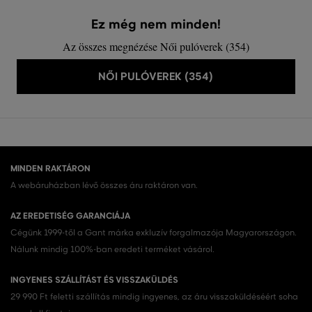
Ez még nem minden!
Az összes megnézése Női pulóverek (354)
NŐI PULÓVEREK (354)
MINDEN RAKTÁRON
A webáruházban lévő összes áru raktáron van.
AZ EREDETISÉG GARANCIÁJA
Cégünk 1999-től a Gant márka exkluzív forgalmazója Magyarországon.
Nálunk mindig 100%-ban eredeti terméket vásárol.
INGYENES SZÁLLÍTÁST ÉS VISSZAKÜLDÉS
29 990 Ft feletti szállítás mindig ingyenes, az áru visszaküldéséért soha