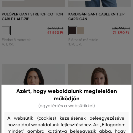
PULÓVER GANT STRETCH COTTON
KARDIGÁN GANT CABLE KNIT ZIP
CABLE HALF-ZIP
CARDIGAN
67 990 Ft
106 990 Ft
47 590 Ft
74 890 Ft
Elérhető méretek:
Elérhető méretek:
M
,
L
,
XXL
S
,
M
,
L
,
XL
Azért, hogy weboldalunk megfelelően
működjön
(egyetértés a websütikkel)
A websütik (cookies) kezelésének beleegyezésével
hozzájárul weboldalunk fejlesztéséhez. Az „Elfogadom
mindet" gombra kattintva beleegyezik abba, hogy