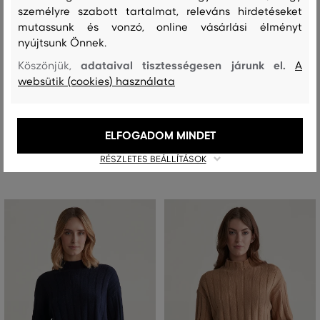
személyre szabott tartalmat, releváns hirdetéseket
mutassunk és vonzó, online vásárlási élményt
AKCIÓ -30%
AKCIÓ -50%
nyújtsunk Önnek.
adataival tisztességesen járunk el.
Köszönjük,
A
KARDIGÁN GANT VARSITY ZIP
PULÓVER GANT WIDE RIBBED
websütik (cookies) használata
CARDIGAN
WOOL STAND COLLAR
109 990 Ft
66 990 Ft
76 990 Ft
33 490 Ft
ELFOGADOM MINDET
Elérhető méretek:
Elérhető méretek:
XS
,
S
,
M
,
L
XS
RÉSZLETES BEÁLLÍTÁSOK