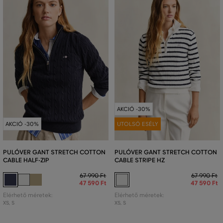
AKCIÓ -30%
AKCIÓ -30%
UTOLSÓ ESÉLY
PULÓVER GANT STRETCH COTTON
PULÓVER GANT STRETCH COTTON
CABLE HALF-ZIP
CABLE STRIPE HZ
67 990 Ft
67 990 Ft
47 590 Ft
47 590 Ft
Elérhető méretek:
Elérhető méretek:
XS
,
S
XS
,
S