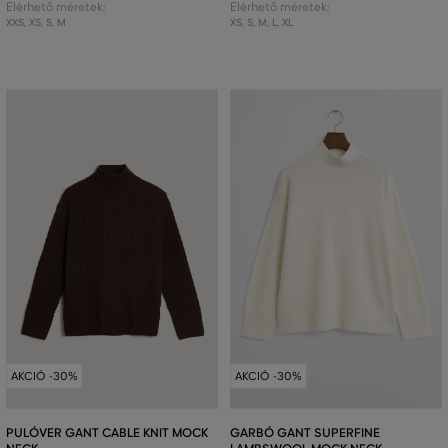
Elérhető méretek:
Elérhető méretek:
XXS
,
XS
,
S
,
M
XS
,
S
,
M
,
L
,
XL
AKCIÓ -30%
AKCIÓ -30%
PULÓVER GANT CABLE KNIT MOCK
GARBÓ GANT SUPERFINE