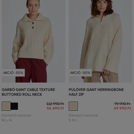
AKCIÓ -50%
AKCIÓ -50%
GARBÓ GANT CABLE TEXTURE
PULÓVER GANT HERRINGBONE
BUTTONED ROLL NECK
HALF ZIP
112 990 Ft
99 990 Ft
56 490 Ft
49 990 Ft
Elérhető méretek:
Elérhető méretek:
M
,
L
,
XL
S
,
M
,
L