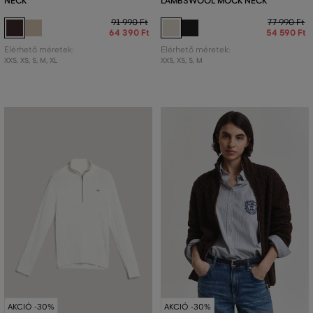
NECK
LAMBSWOOL MOCK NECK
91 990 Ft
77 990 Ft
64 390 Ft
54 590 Ft
Elérhető méretek:
Elérhető méretek:
XXS
,
XS
,
S
,
M
,
XL
XXS
,
XS
,
S
,
M
AKCIÓ -30%
AKCIÓ -30%