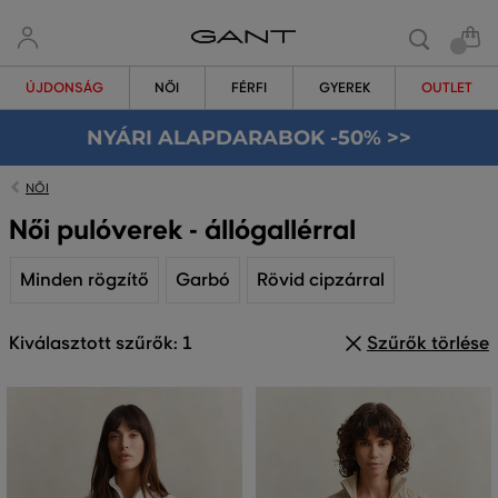
ÚJDONSÁG
NŐI
FÉRFI
GYEREK
OUTLET
NYÁRI ALAPDARABOK -50% >>
NŐI
Női pulóverek - állógallérral
Minden rögzítő
Garbó
Rövid cipzárral
Kiválasztott szűrők: 1
Szűrők törlése