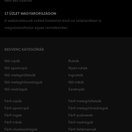
nem kell fizetnie.
17 ÜZLET MAGYARORSZÁGON
A webáruházunk széles kínálatán kívül az üzleteinkben is
megvásárolhatja egyes termékeinket.
KEDVENC KATEGÓRIÁK
Női cipők
Ruhák
Női sportcipő
Nyári ruhák
Női melegítőfelsők
Ingruhák
Női melegítőnadrágok
Női trikók
Női nadrágok
Szoknyák
Férfi cipők
Férfi melegítőfelsők
Férfi sportcipő
Férfi melegítőnadrágok
Férfi ingek
Férfi pulóverek
Férfi trikók
Férfi nadrágok
Férfi rövidnadrágok
Férfi fehérneműk