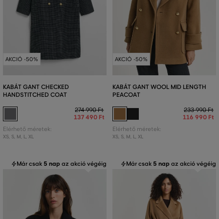
AKCIÓ -50%
AKCIÓ -50%
KABÁT GANT CHECKED
KABÁT GANT WOOL MID LENGTH
HANDSTITCHED COAT
PEACOAT
274 990 Ft
233 990 Ft
137 490 Ft
116 990 Ft
Elérhető méretek:
Elérhető méretek:
XS
,
S
,
M
,
L
,
XL
XS
,
S
,
M
,
L
,
XL
Már csak
5 nap
az akció végéig
Már csak
5 nap
az akció végéig