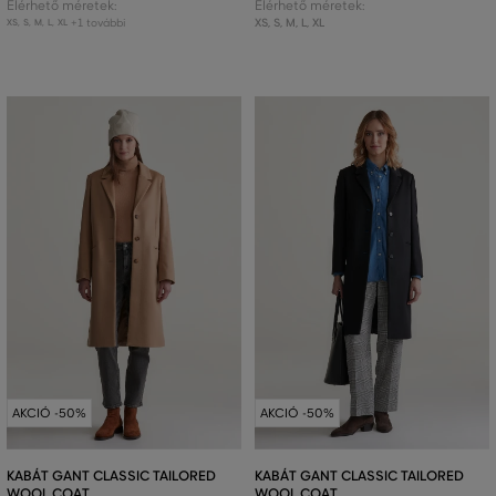
Elérhető méretek:
Elérhető méretek:
+1 további
XS
,
S
,
M
,
L
,
XL
XS
,
S
,
M
,
L
,
XL
AKCIÓ -50%
AKCIÓ -50%
KABÁT GANT CLASSIC TAILORED
KABÁT GANT CLASSIC TAILORED
WOOL COAT
WOOL COAT