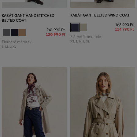
KABÁT GANT BELTED WIND COAT
KABÁT GANT HANDSTITCHED
BELTED COAT
163 990 Ft
114 790 Ft
241 990 Ft
120 990 Ft
Elérhető méretek:
XS
,
S
,
M
,
L
,
XL
Elérhető méretek:
S
,
M
,
L
,
XL