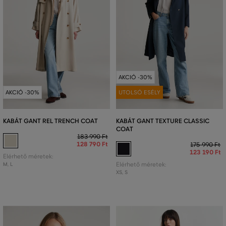
AKCIÓ -30%
AKCIÓ -30%
UTOLSÓ ESÉLY
KABÁT GANT REL TRENCH COAT
KABÁT GANT TEXTURE CLASSIC
COAT
183 990 Ft
128 790 Ft
175 990 Ft
123 190 Ft
Elérhető méretek:
M
,
L
Elérhető méretek:
XS
,
S