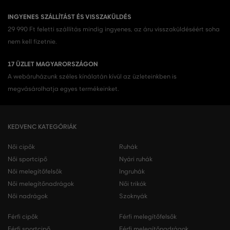
INGYENES SZÁLLÍTÁST ÉS VISSZAKÜLDÉS
29 990 Ft feletti szállítás mindig ingyenes, az áru visszaküldéséért soha
nem kell fizetnie.
17 ÜZLET MAGYARORSZÁGON
A webáruházunk széles kínálatán kívül az üzleteinkben is
megvásárolhatja egyes termékeinket.
KEDVENC KATEGÓRIÁK
Női cipők
Ruhák
Női sportcipő
Nyári ruhák
Női melegítőfelsők
Ingruhák
Női melegítőnadrágok
Női trikók
Női nadrágok
Szoknyák
Férfi cipők
Férfi melegítőfelsők
Férfi sportcipő
Férfi melegítőnadrágok