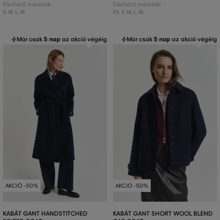
Elérhető méretek:
Elérhető méretek:
S
,
M
,
L
,
XL
XS
,
S
,
M
,
L
,
XL
Már csak
5 nap
az akció végéig
Már csak
5 nap
az akció végéig
AKCIÓ -50%
AKCIÓ -50%
KABÁT GANT HANDSTITCHED
KABÁT GANT SHORT WOOL BLEND