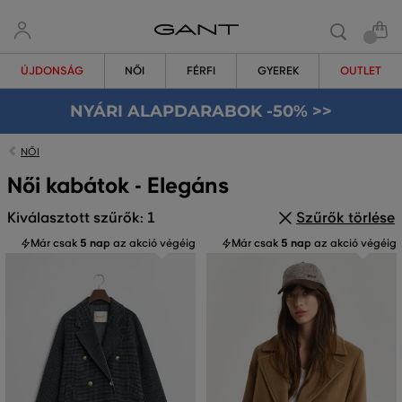
ÚJDONSÁG
NŐI
FÉRFI
GYEREK
OUTLET
NYÁRI ALAPDARABOK -50% >>
NŐI
Női kabátok - Elegáns
Kiválasztott szűrők: 1
Szűrők törlése
Már csak
5 nap
az akció végéig
Már csak
5 nap
az akció végéig