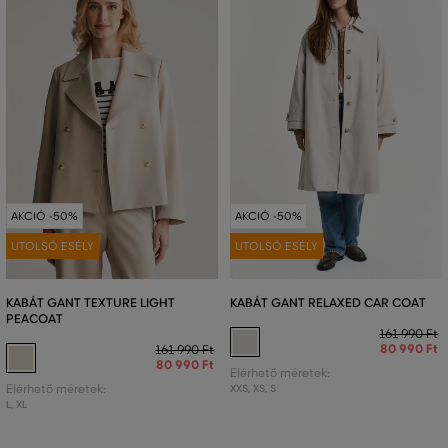
AKCIÓ -50%
AKCIÓ -50%
UTOLSÓ ESÉLY
UTOLSÓ ESÉLY
KABÁT GANT TEXTURE LIGHT
KABÁT GANT RELAXED CAR COAT
PEACOAT
161 990 Ft
80 990 Ft
161 990 Ft
80 990 Ft
Elérhető méretek:
Elérhető méretek:
XXS
,
XS
,
S
L
,
XL