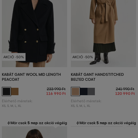
AKCIÓ -50%
AKCIÓ -50%
KABÁT GANT WOOL MID LENGTH
KABÁT GANT HANDSTITCHED
PEACOAT
BELTED COAT
233 990 Ft
241 990 Ft
116 990 Ft
120 990 Ft
Elérhető méretek:
Elérhető méretek:
XS
,
S
,
M
,
L
,
XL
XS
,
S
,
M
,
L
,
XL
Már csak
5 nap
az akció végéig
Már csak
5 nap
az akció végéig