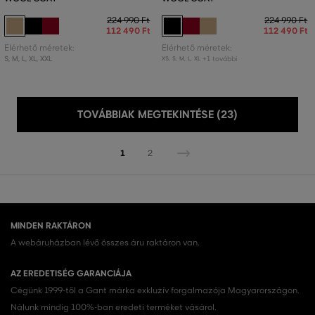
224 990 Ft
224 990 Ft
112 490 Ft
112 490 Ft
Elérhető méretek:
Elérhető méretek:
S
,
M
,
L
,
XL
,
XXL
+1 további
XS
,
S
,
M
,
L
,
XL
TOVÁBBIAK MEGTEKINTÉSE (23)
1
2
MINDEN RAKTÁRON
A webáruházban lévő összes áru raktáron van.
AZ EREDETISÉG GARANCIÁJA
Cégünk 1999-től a Gant márka exkluzív forgalmazója Magyarországon.
Nálunk mindig 100%-ban eredeti terméket vásárol.