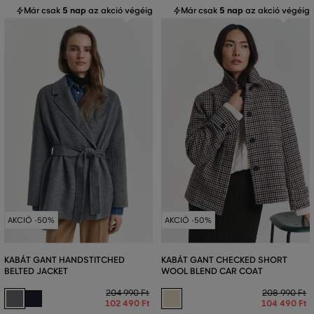
Már csak
5 nap
az akció végéig
Már csak
5 nap
az akció végéig
AKCIÓ -50%
AKCIÓ -50%
KABÁT GANT HANDSTITCHED
KABÁT GANT CHECKED SHORT
BELTED JACKET
WOOL BLEND CAR COAT
204 990 Ft
208 990 Ft
102 490 Ft
104 490 Ft