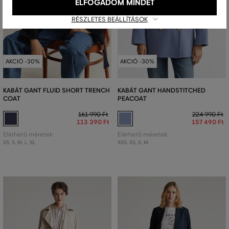
ELFOGADOM MINDET
RÉSZLETES BEÁLLÍTÁSOK
AKCIÓ -30%
AKCIÓ -30%
KABÁT GANT FLUID SHORT TRENCH
KABÁT GANT HANDSTITCHED
COAT
PEACOAT
161 990 Ft
224 990 Ft
113 390 Ft
157 490 Ft
Elérhető méretek:
Elérhető méretek:
XS
,
S
,
M
,
L
,
XL
XXS
,
XS
,
S
,
M