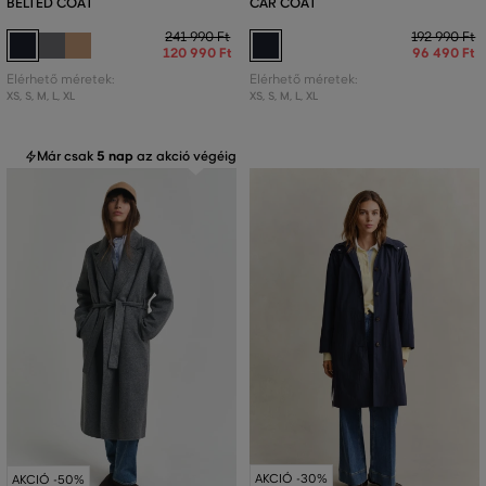
BELTED COAT
CAR COAT
241 990 Ft
192 990 Ft
120 990 Ft
96 490 Ft
Elérhető méretek:
Elérhető méretek:
XS
,
S
,
M
,
L
,
XL
XS
,
S
,
M
,
L
,
XL
Már csak
5 nap
az akció végéig
AKCIÓ -30%
AKCIÓ -50%