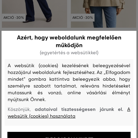
AKCIÓ -30%
AKCIÓ -30%
KABÁT GANT BELTED WIND COAT
KABÁT GANT LIGHTWEIGHT SHORT
Azért, hogy weboldalunk megfelelően
TRENCH COAT
működjön
163 990 Ft
114 790 Ft
142 990 Ft
(egyetértés a websütikkel)
100 090 Ft
Elérhető méretek:
XS
,
S
,
M
,
L
,
XL
Elérhető méretek:
A websütik (cookies) kezelésének beleegyezésével
XS
,
S
,
M
,
L
,
XL
hozzájárul weboldalunk fejlesztéséhez. Az „Elfogadom
mindet" gombra kattintva beleegyezik abba, hogy
személyre szabott tartalmat, releváns hirdetéseket
mutassunk és vonzó, online vásárlási élményt
nyújtsunk Önnek.
adataival tisztességesen járunk el.
Köszönjük,
A
websütik (cookies) használata