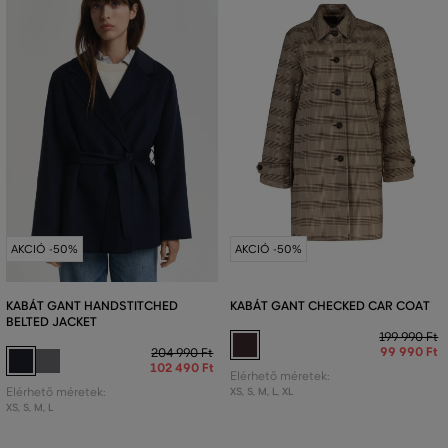
AKCIÓ -50%
AKCIÓ -50%
KABÁT GANT HANDSTITCHED
KABÁT GANT CHECKED CAR COAT
BELTED JACKET
199 990 Ft
99 990 Ft
204 990 Ft
102 490 Ft
Elérhető méretek:
Elérhető méretek:
XS
,
S
,
M
,
L
,
XL
XS
,
S
,
M
,
L