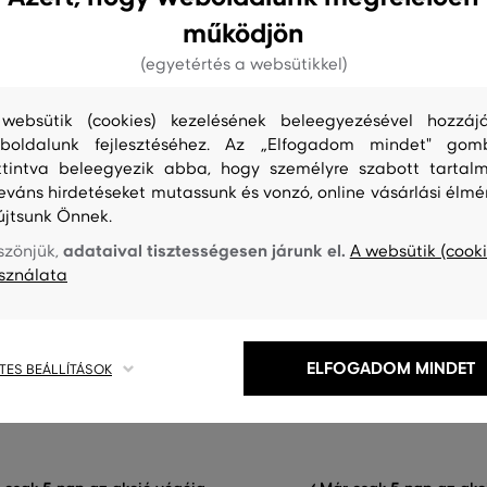
működjön
(egyetértés a websütikkel)
websütik (cookies) kezelésének beleegyezésével hozzájá
boldalunk fejlesztéséhez. Az „Elfogadom mindet" gom
ttintva beleegyezik abba, hogy személyre szabott tartalm
leváns hirdetéseket mutassunk és vonzó, online vásárlási élmé
0%
AKCIÓ -50%
újtsunk Önnek.
adataival tisztességesen járunk el.
szönjük,
A websütik (cooki
NT HANDSTITCHED BELTED
KABÁT GANT LIGHT DOWN COA
sználata
204 990 Ft
102 490 Ft
Elérhető méretek:
éretek:
XS
,
S
,
M
,
L
,
XL
ELFOGADOM MINDET
TES BEÁLLÍTÁSOK