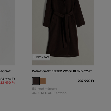
ÚJDONSÁG
EACOAT
KABÁT GANT BELTED WOOL BLEND COAT
24 990 Ft
237 990 Ft
112 490 Ft
Elérhető méretek:
XS
,
S
,
M
,
L
,
XL
+1 további