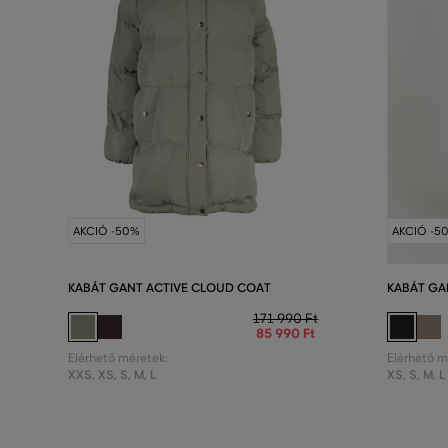
AKCIÓ -50%
AKCIÓ -5
KABÁT GANT ACTIVE CLOUD COAT
KABÁT GA
171 990 Ft
85 990 Ft
Elérhető méretek:
Elérhető m
XXS
,
XS
,
S
,
M
,
L
XS
,
S
,
M
,
L