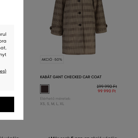
rul
bra
at,
nyt
AKCIÓ -50%
es)
T
KABÁT GANT CHECKED CAR COAT
192 990 Ft
199 990 Ft
96 490 Ft
99 990 Ft
Elérhető méretek:
XS
,
S
,
M
,
L
,
XL