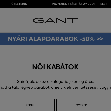
ÜZLETEINK
INGYENES SZÁLLÍTÁS 29 990 FT FELETT
NYÁRI ALAPDARABOK -50% >>
NŐI KABÁTOK
Sajnáljuk, de ez a kategória jelenleg üres.
 hátha talál egyéb darabot, amelyik elnyeri tetszését, vagy
FÉRFI
GYEREK