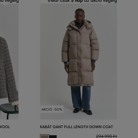
5 nap
ió végéig
Már csak
az akció végéig
AKCIÓ -50%
 WOOL
KABÁT GANT FULL LENGTH DOWN COAT
294 990 Ft