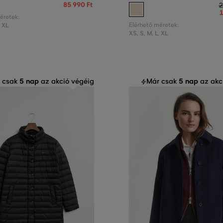
85 990 Ft
2
1
éretek:
,
XL
Elérhető méretek:
XS
,
S
,
M
,
L
,
XL
5 nap
5 nap
 csak
az akció végéig
Már csak
az akc