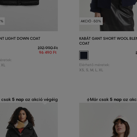
0%
AKCIÓ -50%
NT LIGHT DOWN COAT
KABÁT GANT SHORT WOOL BLE
COAT
192 990 Ft
96 490 Ft
éretek:
,
XL
Elérhető méretek:
XS
,
S
,
M
,
L
,
XL
5 nap
5 nap
 csak
az akció végéig
Már csak
az akc