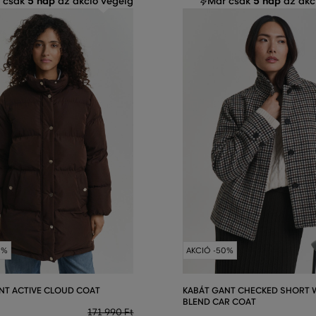
5 nap
5 nap
 csak
az akció végéig
Már csak
az akc
0%
AKCIÓ -50%
NT ACTIVE CLOUD COAT
KABÁT GANT CHECKED SHORT
BLEND CAR COAT
171 990 Ft