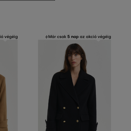
5 nap
ió végéig
Már csak
az akció végéig