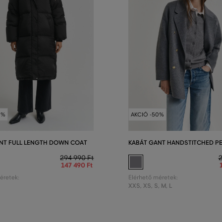
0%
AKCIÓ -50%
NT FULL LENGTH DOWN COAT
KABÁT GANT HANDSTITCHED P
294 990 Ft
2
147 490 Ft
éretek:
Elérhető méretek:
XXS
,
XS
,
S
,
M
,
L