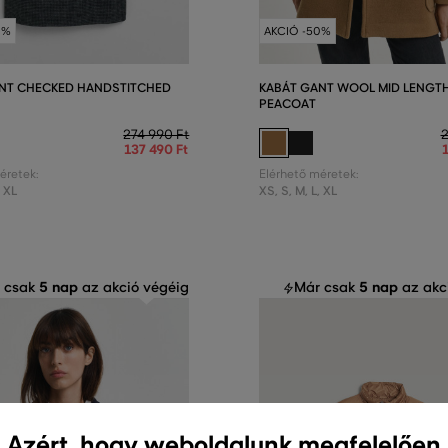
0%
AKCIÓ -50%
NT CHECKED HANDSTITCHED
KABÁT GANT WOOL MID LENGT
PEACOAT
274 990 Ft
2
137 490 Ft
éretek:
Elérhető méretek:
,
XL
XS
,
S
,
M
,
L
,
XL
5 nap
5 nap
 csak
az akció végéig
Már csak
az akc
Azért, hogy weboldalunk megfelelően