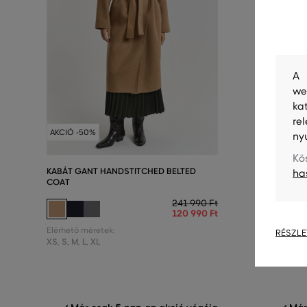
A 
we
ka
re
AKCIÓ -50%
AKCIÓ -5
ny
Kö
KABÁT GANT HANDSTITCHED BELTED
KABÁT GA
ha
COAT
JACKET
241 990 Ft
120 990 Ft
Elérhető méretek:
Elérhető m
RÉSZLE
XS
,
S
,
M
,
L
,
XL
XS
,
S
,
M
,
L