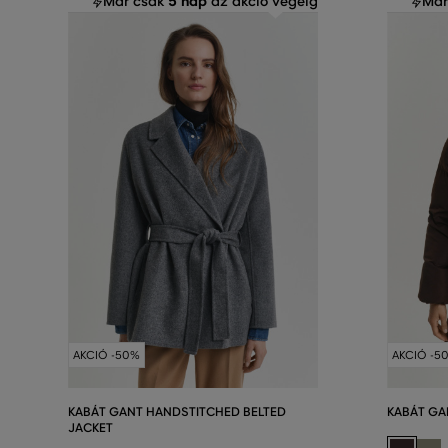
5 nap
Már csak
az akció végéig
Már
AKCIÓ -50%
AKCIÓ -5
KABÁT GANT HANDSTITCHED BELTED
KABÁT GA
JACKET