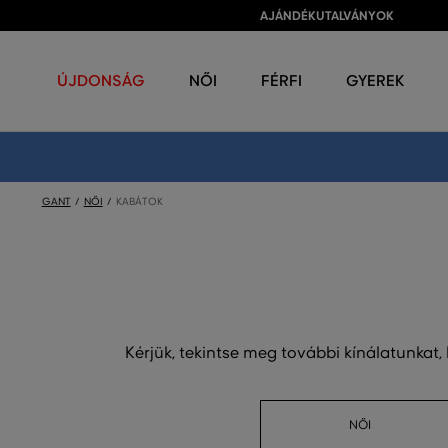
AJÁNDÉKUTALVÁNYOK
ÚJDONSÁG
NŐI
FÉRFI
GYEREK
GANT
NŐI
KABÁTOK
Kérjük, tekintse meg további kínálatunkat,
NŐI