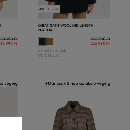
AKCIÓ -50%
H
KABÁT GANT WOOL MID LENGTH
PEACOAT
33 990 Ft
233 990 Ft
116 990 Ft
116 990 Ft
Elérhető méretek:
XS
,
S
,
M
,
L
,
XL
5 nap
ió végéig
Már csak
az akció végéig