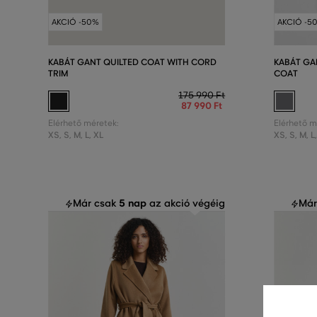
AKCIÓ -50%
AKCIÓ -5
KABÁT GANT QUILTED COAT WITH CORD
KABÁT GA
TRIM
COAT
175 990 Ft
87 990 Ft
Elérhető méretek:
Elérhető m
XS
,
S
,
M
,
L
,
XL
XS
,
S
,
M
,
L
5 nap
Már csak
az akció végéig
Már