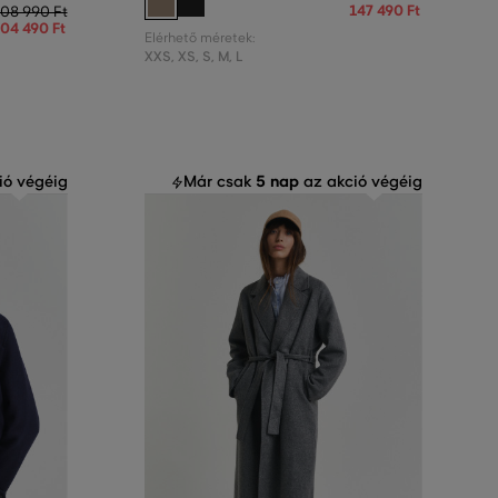
147 490 Ft
08 990 Ft
04 490 Ft
Elérhető méretek:
XXS
,
XS
,
S
,
M
,
L
5 nap
ió végéig
Már csak
az akció végéig