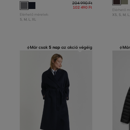
204 990 Ft
102 490 Ft
Elérhető m
Elérhető méretek:
XS
,
S
,
M
,
L
S
,
M
,
L
,
XL
5 nap
Már csak
az akció végéig
Már