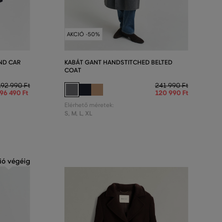
AKCIÓ -50%
ND CAR
KABÁT GANT HANDSTITCHED BELTED
COAT
192 990 Ft
241 990 Ft
96 490 Ft
120 990 Ft
Elérhető méretek:
S
,
M
,
L
,
XL
ió végéig