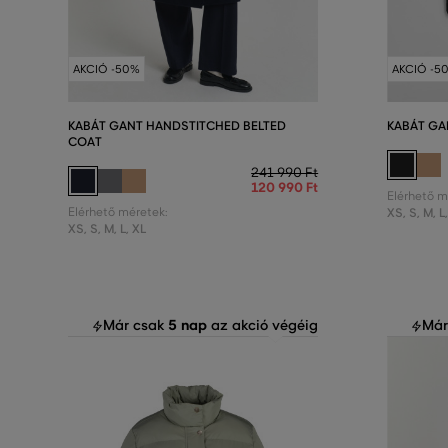
AKCIÓ -50%
AKCIÓ -5
KABÁT GANT HANDSTITCHED BELTED
KABÁT GA
COAT
241 990 Ft
120 990 Ft
Elérhető m
Elérhető méretek:
XS
,
S
,
M
,
L
XS
,
S
,
M
,
L
,
XL
5 nap
Már csak
az akció végéig
Már