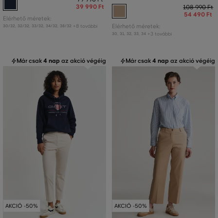
39 990 Ft
108 990 Ft
54 490 Ft
Elérhető méretek:
+8 további
Elérhető méretek:
30/32
,
32/32
,
33/32
,
34/32
,
38/32
+3 további
30
,
31
,
32
,
33
,
34
Már csak
4 nap
az akció végéig
Már csak
4 nap
az akció végéig
AKCIÓ -50%
AKCIÓ -50%