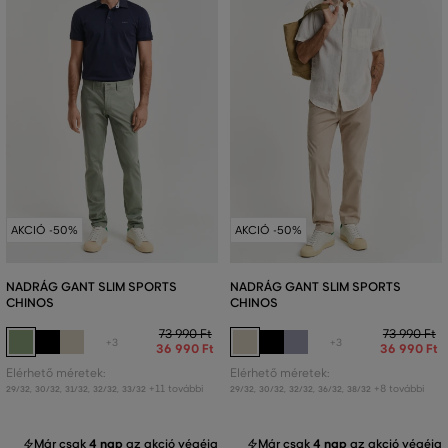
AKCIÓ -50%
AKCIÓ -50%
NADRÁG GANT SLIM SPORTS
NADRÁG GANT SLIM SPORTS
CHINOS
CHINOS
73 990 Ft
73 990 Ft
+3
+3
36 990 Ft
36 990 Ft
Elérhető méretek:
Elérhető méretek:
+11 további
+8 további
29/32
,
30/32
,
31/32
,
32/32
,
33/32
29/32
,
30/32
,
32/32
,
36/32
,
38/32
Már csak
4 nap
az akció végéig
Már csak
4 nap
az akció végéig