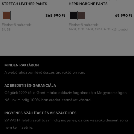
STRETCH LEATHER PANTS
HERRINGBONE PANTS
368 990 Ft
69 990 Ft
Elérhető méretek:
Elérhető méretek:
34
,
38
+13 további
30/32
,
31/32
,
32/32
,
33/32
,
34/32
MINDEN RAKTÁRON
A webáruházban lévő összes áru raktáron van.
AZ EREDETISÉG GARANCIÁJA
Cégünk 1999-től a Gant márka exkluzív forgalmazója Magyarországon.
Nálunk mindig 100%-ban eredeti terméket vásárol.
INGYENES SZÁLLÍTÁST ÉS VISSZAKÜLDÉS
29 990 Ft feletti szállítás mindig ingyenes, az áru visszaküldéséért soha
nem kell fizetnie.