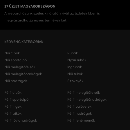
17 ÜZLET MAGYARORSZÁGON
A webáruházunk széles kínálatán kívül az üzleteinkben is
megvásárolhatja egyes termékeinket.
KEDVENC KATEGÓRIÁK
Női cipők
Ruhák
Női sportcipő
Nyári ruhák
Női melegítőfelsők
Ingruhák
Női melegítőnadrágok
Női trikók
Női nadrágok
Szoknyák
Férfi cipők
Férfi melegítőfelsők
Férfi sportcipő
Férfi melegítőnadrágok
Férfi ingek
Férfi pulóverek
Férfi trikók
Férfi nadrágok
Férfi rövidnadrágok
Férfi fehérneműk