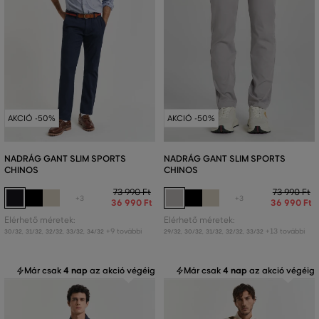
AKCIÓ -50%
AKCIÓ -50%
NADRÁG GANT SLIM SPORTS
NADRÁG GANT SLIM SPORTS
CHINOS
CHINOS
73 990 Ft
73 990 Ft
+3
+3
36 990 Ft
36 990 Ft
Elérhető méretek:
Elérhető méretek:
+9 további
+13 további
30/32
,
31/32
,
32/32
,
33/32
,
34/32
29/32
,
30/32
,
31/32
,
32/32
,
33/32
Már csak
4 nap
az akció végéig
Már csak
4 nap
az akció végéig