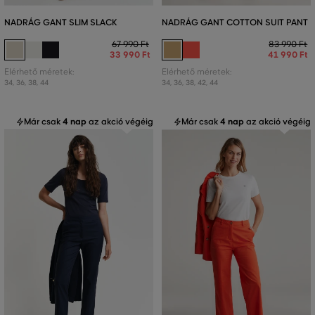
NADRÁG GANT SLIM SLACK
NADRÁG GANT COTTON SUIT PANT
67 990 Ft
83 990 Ft
33 990 Ft
41 990 Ft
Elérhető méretek:
Elérhető méretek:
34
,
36
,
38
,
44
34
,
36
,
38
,
42
,
44
Már csak
4 nap
az akció végéig
Már csak
4 nap
az akció végéig