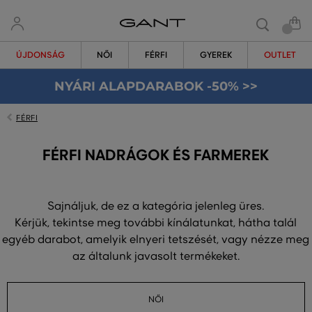
ÚJDONSÁG
NŐI
FÉRFI
GYEREK
OUTLET
NYÁRI ALAPDARABOK -50% >>
FÉRFI
FÉRFI NADRÁGOK ÉS FARMEREK
Sajnáljuk, de ez a kategória jelenleg üres.
Kérjük, tekintse meg további kínálatunkat, hátha talál
egyéb darabot, amelyik elnyeri tetszését, vagy nézze meg
az általunk javasolt termékeket.
NŐI