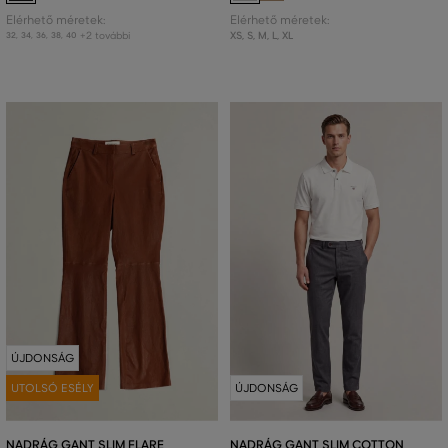
Elérhető méretek:
Elérhető méretek:
+2 további
XS
,
S
,
M
,
L
,
XL
32
,
34
,
36
,
38
,
40
ÚJDONSÁG
UTOLSÓ ESÉLY
ÚJDONSÁG
NADRÁG GANT SLIM FLARE
NADRÁG GANT SLIM COTTON