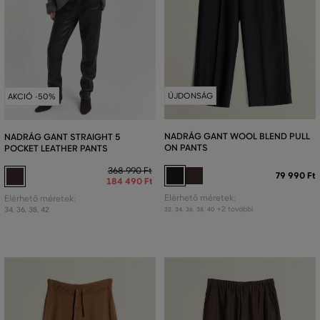
ÚJDONSÁG
AKCIÓ -50%
NADRÁG GANT WOOL BLEND PULL
NADRÁG GANT STRAIGHT 5
ON PANTS
POCKET LEATHER PANTS
368 990 Ft
79 990 Ft
184 490 Ft
Elérhető méretek:
Elérhető méretek:
+2 további
34
,
36
,
38
,
42
32
,
34
,
36
,
38
,
40