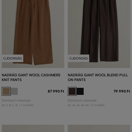
ÚJDONSÁG
ÚJDONSÁG
NADRÁG GANT WOOL CASHMERE
NADRÁG GANT WOOL BLEND PULL
KNIT PANTS
ON PANTS
87 990 Ft
79 990 Ft
Elérhető méretek:
Elérhető méretek:
+1 további
+2 további
XS
,
S
,
M
,
L
,
XL
32
,
34
,
36
,
38
,
40