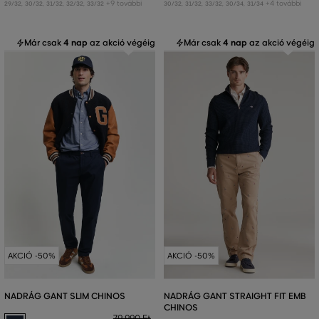
+9 további
+4 további
29/32
,
30/32
,
31/32
,
32/32
,
33/32
30/32
,
31/32
,
33/32
,
30/34
,
31/34
Már csak
4 nap
az akció végéig
Már csak
4 nap
az akció végéig
AKCIÓ -50%
AKCIÓ -50%
NADRÁG GANT SLIM CHINOS
NADRÁG GANT STRAIGHT FIT EMB
CHINOS
79 990 Ft