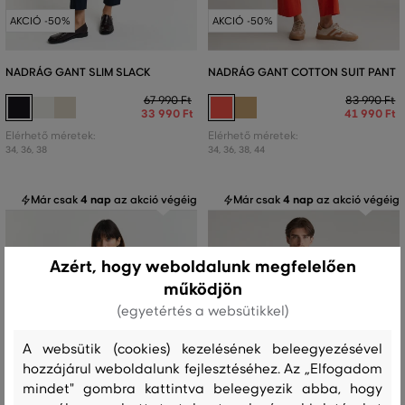
AKCIÓ -50%
AKCIÓ -50%
NADRÁG GANT SLIM SLACK
NADRÁG GANT COTTON SUIT PANT
67 990 Ft
83 990 Ft
33 990 Ft
41 990 Ft
Elérhető méretek:
Elérhető méretek:
34
,
36
,
38
34
,
36
,
38
,
44
Már csak
4 nap
az akció végéig
Már csak
4 nap
az akció végéig
Azért, hogy weboldalunk megfelelően
működjön
(egyetértés a websütikkel)
A websütik (cookies) kezelésének beleegyezésével
hozzájárul weboldalunk fejlesztéséhez. Az „Elfogadom
mindet" gombra kattintva beleegyezik abba, hogy