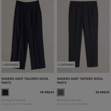
ÚJDONSÁG
ÚJDONSÁG
NADRÁG GANT TAILORED WOOL
NADRÁG GANT TAPERED WOOL
PANTS
PANTS
79 990 Ft
73 990 Ft
Elérhető méretek:
Elérhető méretek:
+2 további
+1 további
32
,
34
,
36
,
38
,
40
48
,
50
,
52
,
54
,
56