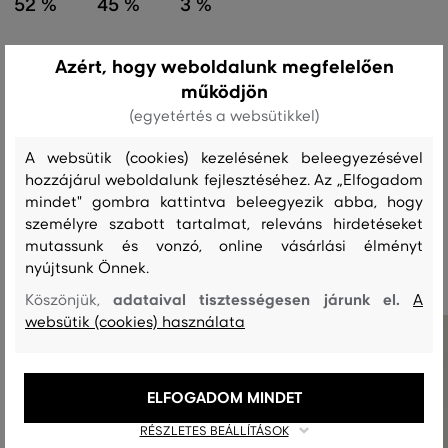
52 %
45 %
3 %
Azért, hogy weboldalunk megfelelően
Kezelési útmutató
működjön
(egyetértés a websütikkel)
MOSÁS
FEHÉRÍTÉS
SZÁRÍTÁS
VASALÁS
TISZTÍTÁS
A websütik (cookies) kezelésének beleegyezésével
hozzájárul weboldalunk fejlesztéséhez. Az „Elfogadom
mindet" gombra kattintva beleegyezik abba, hogy
személyre szabott tartalmat, releváns hirdetéseket
Ajánlott termékek
mutassunk és vonzó, online vásárlási élményt
nyújtsunk Önnek.
adataival tisztességesen járunk el.
Köszönjük,
A
websütik (cookies) használata
ELFOGADOM MINDET
RÉSZLETES BEÁLLÍTÁSOK