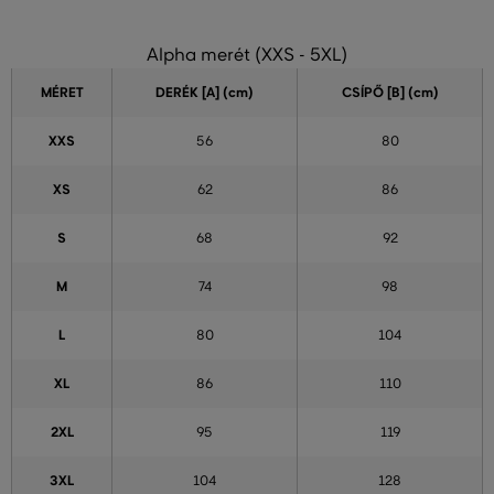
Alpha merét (XXS - 5XL)
MÉRET
DERÉK [A] (cm)
CSÍPŐ [B] (cm)
XXS
56
80
XS
62
86
S
68
92
M
74
98
L
80
104
XL
86
110
2XL
95
119
3XL
104
128