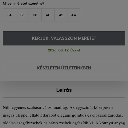
Milyen méretet szeretne?
34
36
38
40
42
44
KÉRJÜK, VÁLASSZON MÉRETET
2026. 08. 12.
Önnél
KÉSZLETEN ÜZLETEINKBEN
Leírás
Női, egyenes szabású vászonnadrág. Az egyszínű, közepesen
magas üleppel ellátott darabot elegáns gombos és cipzáras záródás,
oldalsó szegélyzsebek és hátsó zsebek egészítik ki. A könnyű anyag