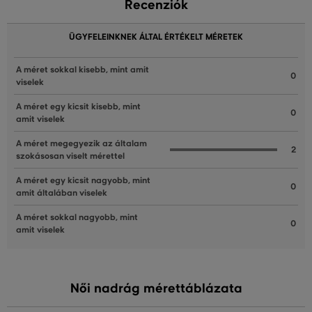
Recenziók
ÜGYFELEINKNEK ÁLTAL ÉRTÉKELT MÉRETEK
A méret sokkal kisebb, mint amit
0
viselek
A méret egy kicsit kisebb, mint
0
amit viselek
A méret megegyezik az általam
2
szokásosan viselt mérettel
A méret egy kicsit nagyobb, mint
0
amit általában viselek
A méret sokkal nagyobb, mint
0
amit viselek
Női nadrág mérettáblázata