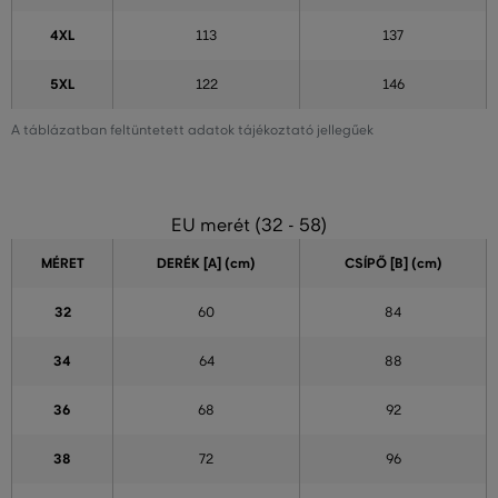
4XL
113
137
5XL
122
146
A táblázatban feltüntetett adatok tájékoztató jellegűek
EU merét (32 - 58)
MÉRET
DERÉK [A] (cm)
CSÍPŐ [B] (cm)
32
60
84
34
64
88
36
68
92
38
72
96