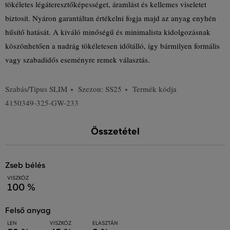
tökéletes légáteresztőképességet, áramlást és kellemes viseletet
biztosít. Nyáron garantáltan értékelni fogja majd az anyag enyhén
hűsítő hatását. A kiváló minőségű és minimalista kidolgozásnak
köszönhetően a nadrág tökéletesen időtálló, így bármilyen formális
vagy szabadidős eseményre remek választás.
Szabás/Típus
SLIM
Szezon: SS25
Termék kódja
4150349-325-GW-233
Összetétel
zseb bélés
VISZKÓZ
100 %
felső anyag
LEN
VISZKÓZ
ELASZTÁN