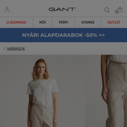
ÚJDONSÁG
NŐI
FÉRFI
GYEREK
OUTLET
NYÁRI ALAPDARABOK -50% >>
NADRÁGOK