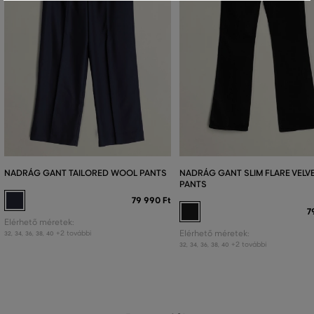
NADRÁG GANT TAILORED WOOL PANTS
NADRÁG GANT SLIM FLARE VELV
PANTS
79 990 Ft
7
Elérhető méretek:
+2 további
Elérhető méretek:
32
,
34
,
36
,
38
,
40
+2 további
32
,
34
,
36
,
38
,
40