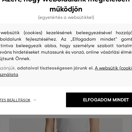
működjön
(egyetértés a websütikkel)
websütik (cookies) kezelésének beleegyezésével hozzájá
boldalunk fejlesztéséhez. Az „Elfogadom mindet" gom
ttintva beleegyezik abba, hogy személyre szabott tartalm
leváns hirdetéseket mutassunk és vonzó, online vásárlási élmé
újtsunk Önnek.
adataival tisztességesen járunk el.
szönjük,
A websütik (cooki
sználata
S
TISZTÍTÁS
ELFOGADOM MINDET
TES BEÁLLÍTÁSOK