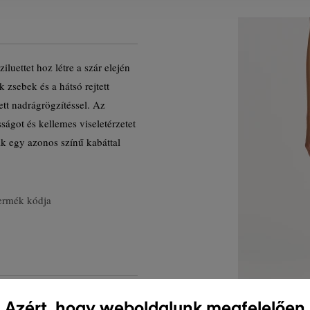
uettet hoz létre a szár elején
 zsebek és a hátsó rejtett
ett nadrágrögzítéssel. Az
ságot és kellemes viseletérzetet
ak egy azonos színű kabáttal
ermék kódja
Azért, hogy weboldalunk megfelelően