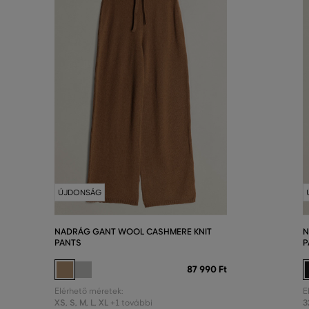
ÚJDONSÁG
NADRÁG GANT WOOL CASHMERE KNIT
N
PANTS
P
87 990 Ft
Elérhető méretek:
E
XS
,
S
,
M
,
L
,
XL
3
+1 további