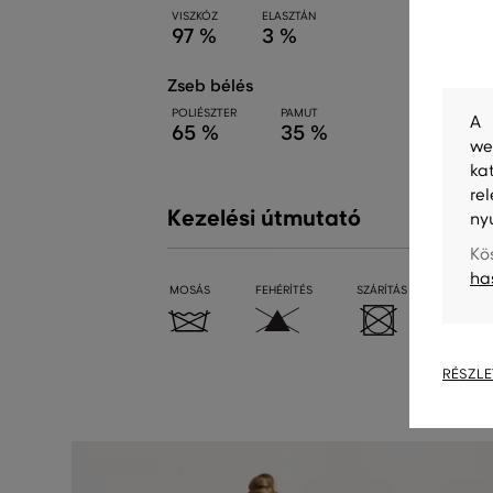
VISZKÓZ
ELASZTÁN
97 %
3 %
zseb bélés
POLIÉSZTER
PAMUT
A 
65 %
35 %
we
ka
re
Kezelési útmutató
ny
Kö
ha
MOSÁS
FEHÉRÍTÉS
SZÁRÍTÁS
VASALÁ
RÉSZLE