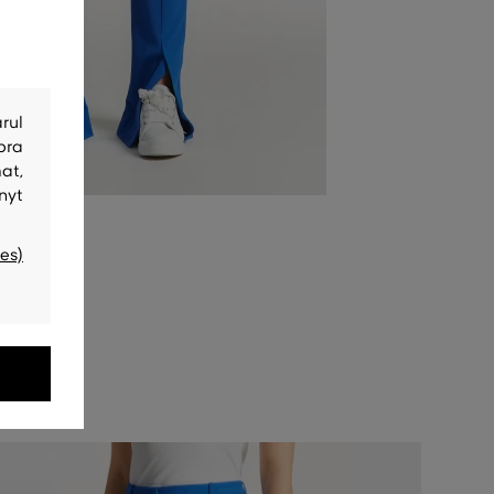
rul
bra
at,
nyt
es)