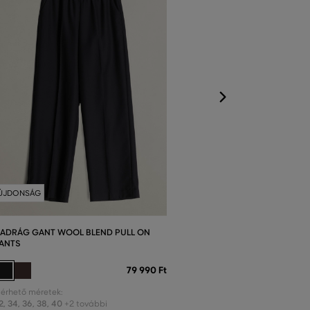
Elérhető méretek
32
,
34
,
36
,
38
,
4
ÚJDONSÁG
ADRÁG GANT WOOL BLEND PULL ON
ANTS
79 990 Ft
lérhető méretek:
2
,
34
,
36
,
38
,
40
+2 további