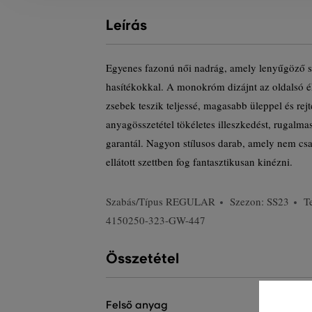
Leírás
Egyenes fazonú női nadrág, amely lenyűgöző szil
hasítékokkal. A monokróm dizájnt az oldalsó ék
zsebek teszik teljessé, magasabb üleppel és rejt
anyagösszetétel tökéletes illeszkedést, rugalmas
garantál. Nagyon stílusos darab, amely nem cs
ellátott szettben fog fantasztikusan kinézni.
Szabás/Típus
REGULAR
Szezon: SS23
T
4150250-323-GW-447
Összetétel
felső anyag