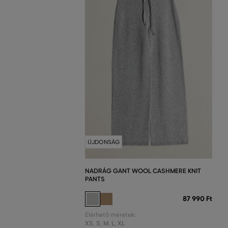
ÚJDONSÁG
NADRÁG GANT WOOL CASHMERE KNIT
PANTS
87 990 Ft
Elérhető méretek:
XS
,
S
,
M
,
L
,
XL