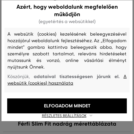
Recenziók
Azért, hogy weboldalunk megfelelően
működjön
ÜGYFELEINKNEK ÁLTAL ÉRTÉKELT MÉRETEK
(egyetértés a websütikkel)
A méret sokkal kisebb, mint amit
0
A websütik (cookies) kezelésének beleegyezésével
viselek
hozzájárul weboldalunk fejlesztéséhez. Az „Elfogadom
A méret egy kicsit kisebb, mint
mindet" gombra kattintva beleegyezik abba, hogy
1
amit viselek
személyre szabott tartalmat, releváns hirdetéseket
mutassunk és vonzó, online vásárlási élményt
A méret megegyezik az általam
7
nyújtsunk Önnek.
szokásosan viselt mérettel
adataival tisztességesen járunk el.
Köszönjük,
A
A méret egy kicsit nagyobb, mint
0
websütik (cookies) használata
amit általában viselek
A méret sokkal nagyobb, mint
0
amit viselek
ELFOGADOM MINDET
RÉSZLETES BEÁLLÍTÁSOK
Férfi Slim Fit nadrág mérettáblázata