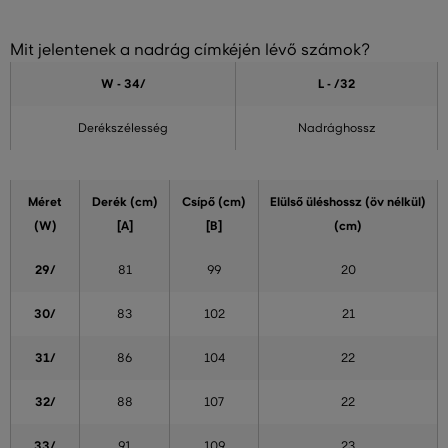
Mit jelentenek a nadrág címkéjén lévő számok?
W - 34
/
L - /32
Derékszélesség
Nadrághossz
Méret
Derék (cm)
Csípő (cm)
Elülső üléshossz (öv nélkül)
(W)
[A]
[B]
(cm)
29/
81
99
20
30/
83
102
21
31/
86
104
22
32/
88
107
22
33/
91
109
23