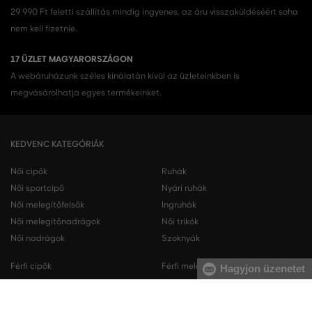
29 990 Ft feletti szállítás mindig ingyenes, az áru visszaküldéséért soha
nem kell fizetnie.
17 ÜZLET MAGYARORSZÁGON
A webáruházunk széles kínálatán kívül az üzleteinkben is
megvásárolhatja egyes termékeinket.
KEDVENC KATEGÓRIÁK
Női cipők
Ruhák
Női sportcipő
Nyári ruhák
Női melegítőfelsők
Ingruhák
Női melegítőnadrágok
Női trikók
Női nadrágok
Szoknyák
Férfi cipők
Férfi melegítőfelsők
Hagyjon üzenetet
Férfi sportcipő
Férfi melegítőnadrágok
Férfi ingek
Férfi pulóverek