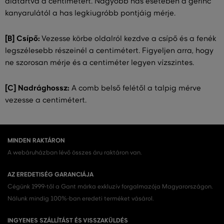
alátartva a centimétert. Nagyobb has esetében a gerinc
kanyarulától a has legkiugróbb pontjáig mérje.
[B] Csípő:
Vezesse körbe oldalról kezdve a csípő és a fenék
legszélesebb részeinél a centimétert. Figyeljen arra, hogy
ne szorosan mérje és a centiméter legyen vízszintes.
[C] Nadrághossz:
A comb belső felétől a talpig mérve
vezesse a centimétert.
MINDEN RAKTÁRON
A webáruházban lévő összes áru raktáron van.
AZ EREDETISÉG GARANCIÁJA
Cégünk 1999-től a Gant márka exkluzív forgalmazója Magyarországon.
Nálunk mindig 100%-ban eredeti terméket vásárol.
INGYENES SZÁLLÍTÁST ÉS VISSZAKÜLDÉS