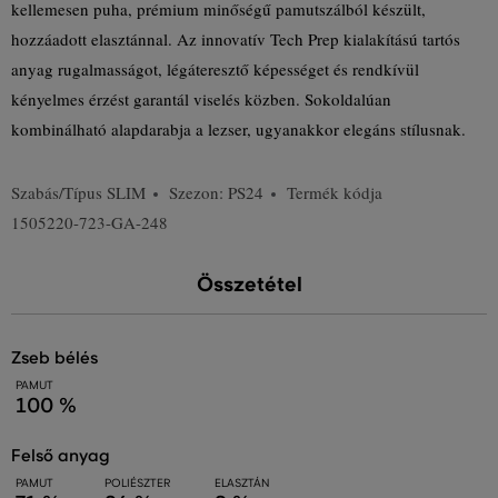
kellemesen puha, prémium minőségű pamutszálból készült,
hozzáadott elasztánnal. Az innovatív Tech Prep kialakítású tartós
anyag rugalmasságot, légáteresztő képességet és rendkívül
kényelmes érzést garantál viselés közben. Sokoldalúan
kombinálható alapdarabja a lezser, ugyanakkor elegáns stílusnak.
Szabás/Típus
SLIM
Szezon: PS24
Termék kódja
1505220-723-GA-248
Összetétel
zseb bélés
PAMUT
100 %
felső anyag
PAMUT
POLIÉSZTER
ELASZTÁN