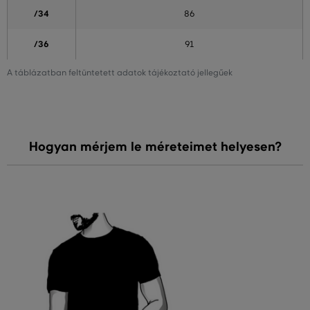
/34
86
/36
91
A táblázatban feltüntetett adatok tájékoztató jellegűek
Hogyan mérjem le méreteimet helyesen?