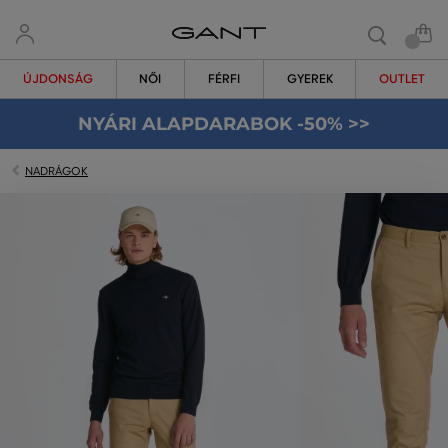
ÚJDONSÁG
NŐI
FÉRFI
GYEREK
OUTLET
NYÁRI ALAPDARABOK -50% >>
NADRÁGOK