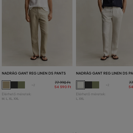
NADRÁG GANT REG LINEN DS PANTS
NADRÁG GANT REG LINEN DS P
77 990 Ft
77
+2
+2
54 590 Ft
54
Elérhető méretek:
Elérhető méretek:
M
,
L
,
XL
,
XXL
L
,
XXL