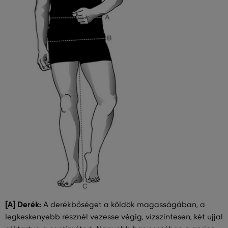
[A] Derék:
A derékbőséget a köldök magasságában, a
legkeskenyebb résznél vezesse végig, vízszintesen, két ujjal