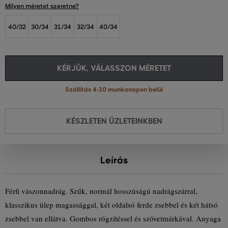
Milyen méretet szeretne?
40/32
30/34
31/34
32/34
40/34
KÉRJÜK, VÁLASSZON MÉRETET
Szállítás 4-10 munkanapon belül
KÉSZLETEN ÜZLETEINKBEN
Leírás
Férfi vászonnadrág. Szűk, normál hosszúságú nadrágszárral,
klasszikus ülep magassággal, két oldalsó ferde zsebbel és két hátsó
zsebbel van ellátva. Gombos rögzítéssel és szövetmárkával. Anyaga