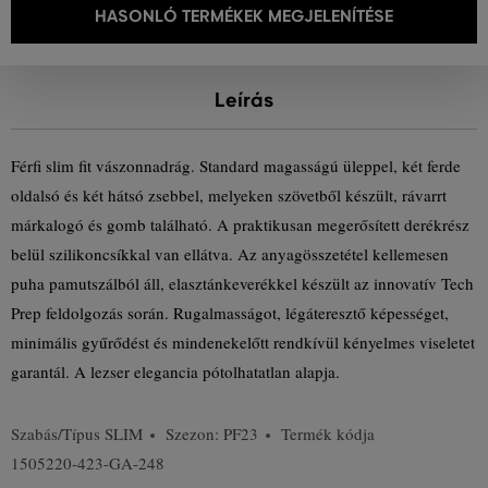
HASONLÓ TERMÉKEK MEGJELENÍTÉSE
Leírás
Férfi slim fit vászonnadrág. Standard magasságú üleppel, két ferde
oldalsó és két hátsó zsebbel, melyeken szövetből készült, rávarrt
márkalogó és gomb található. A praktikusan megerősített derékrész
belül szilikoncsíkkal van ellátva. Az anyagösszetétel kellemesen
puha pamutszálból áll, elasztánkeverékkel készült az innovatív Tech
Prep feldolgozás során. Rugalmasságot, légáteresztő képességet,
minimális gyűrődést és mindenekelőtt rendkívül kényelmes viseletet
garantál. A lezser elegancia pótolhatatlan alapja.
Szabás/Típus
SLIM
Szezon: PF23
Termék kódja
1505220-423-GA-248