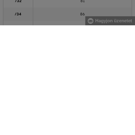
/32
81
/34
86
Hagyjon üzenetet
/36
91
A táblázatban feltüntetett adatok tájékoztató jellegűek
Hogyan mérjem le méreteimet helyesen?