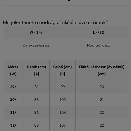
Mit jelentenek a nadrág címkéjén lévő számok?
W - 34
/
L - /32
Derékszélesség
Nadrághossz
Méret
Derék (cm)
Csípő (cm)
Elülső üléshossz (öv nélkül)
(W)
[A]
[B]
(cm)
29/
81
99
20
30/
83
102
21
31/
86
104
22
32/
88
107
22