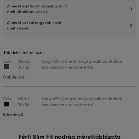
A méret egy kicsit nagyobb, mint
0
amit általában viselek
A méret sokkal nagyobb, mint
0
amit viselek
Tökéletes méret, szín.
Szín
Méret:
Hogy áll?: A méret megegyezik az általam
38/32
szokásosan viselt mérettel
Gabriella Z.
Szín
Méret:
Hogy áll?: A méret megegyezik az általam
35/36
szokásosan viselt mérettel
Krisztina K.
Férfi Slim Fit nadrág mérettáblázata