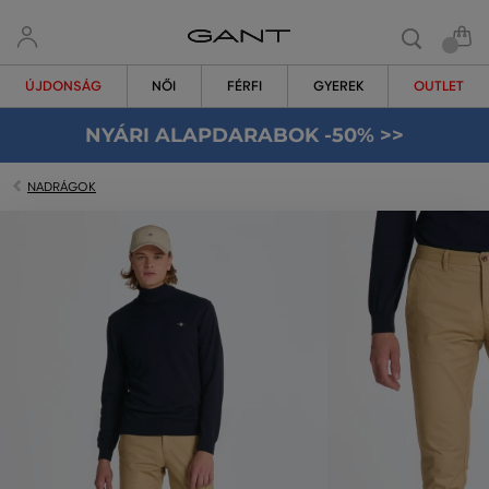
ÚJDONSÁG
NŐI
FÉRFI
GYEREK
OUTLET
NYÁRI ALAPDARABOK -50% >>
NADRÁGOK