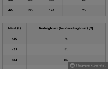
40/
105
124
26
Méret (L)
Nadrághossz (belső nadrághossz) [C]
/30
76
/32
81
/34
86
Hagyjon üzenetet
/36
91
A táblázatban feltüntetett adatok tájékoztató jellegűek
Hogyan mérjem le méreteimet helyesen?