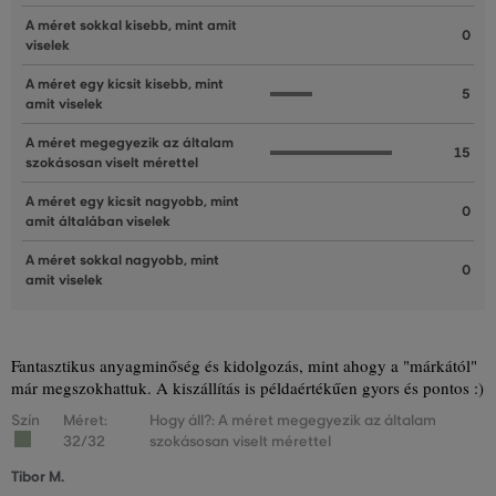
A méret sokkal kisebb, mint amit
0
viselek
A méret egy kicsit kisebb, mint
5
amit viselek
A méret megegyezik az általam
15
szokásosan viselt mérettel
A méret egy kicsit nagyobb, mint
0
amit általában viselek
A méret sokkal nagyobb, mint
0
amit viselek
Fantasztikus anyagminőség és kidolgozás, mint ahogy a "márkától"
már megszokhattuk. A kiszállítás is példaértékűen gyors és pontos :)
Szín
Méret:
Hogy áll?: A méret megegyezik az általam
32/32
szokásosan viselt mérettel
Tibor M.