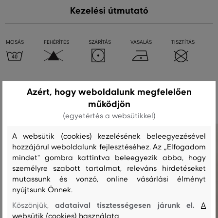
Kezelési útmutató
MOSÁS
FEHÉRÍTÉS
SZÁRÍTÁS
VASALÁS
TISZTÍTÁS
Ajánlott termékek
Azért, hogy weboldalunk megfelelően
működjön
(egyetértés a websütikkel)
A websütik (cookies) kezelésének beleegyezésével
hozzájárul weboldalunk fejlesztéséhez. Az „Elfogadom
mindet" gombra kattintva beleegyezik abba, hogy
személyre szabott tartalmat, releváns hirdetéseket
mutassunk és vonzó, online vásárlási élményt
nyújtsunk Önnek.
adataival tisztességesen járunk el.
Köszönjük,
A
websütik (cookies) használata