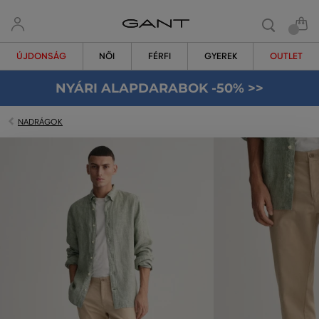
ÚJDONSÁG
NŐI
FÉRFI
GYEREK
OUTLET
NYÁRI ALAPDARABOK -50% >>
NADRÁGOK