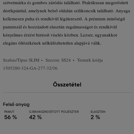
szövetmárka és gombos záródás található. Praktikusan megerősített
derékpánttal, amelynek belső oldalán szilikoncsík található. Anyaga
kellemesen puha és rendkívül légáteresztő. A prémium minőségű
pamutszál és hozzáadott elasztán rugalmasságot és rendkívül
kényelmes érzést biztosít viselés közben. Lezser, ugyanakkor
elegáns öltözékének nélkülözhetetlen alapjává válik.
Szabás/Típus
SLIM
Szezon: SS24
Termék kódja
1505280-324-GA-277-32/36
Összetétel
felső anyag
PAMUT
ÚJRAHASZNOSÍTOTT POLIÉSZTER
ELASZTÁN
56 %
42 %
2 %