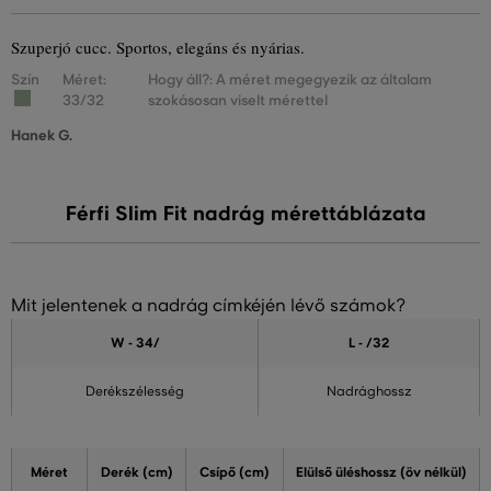
Szuperjó cucc. Sportos, elegáns és nyárias.
Szín
Méret:
Hogy áll?: A méret megegyezik az általam
33/32
szokásosan viselt mérettel
Hanek G.
Férfi Slim Fit nadrág mérettáblázata
Mit jelentenek a nadrág címkéjén lévő számok?
W - 34
/
L - /32
Derékszélesség
Nadrághossz
Méret
Derék (cm)
Csípő (cm)
Elülső üléshossz (öv nélkül)