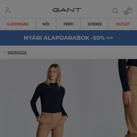
ÚJDONSÁG
NŐI
FÉRFI
GYEREK
OUTLET
NYÁRI ALAPDARABOK -50% >>
NADRÁGOK