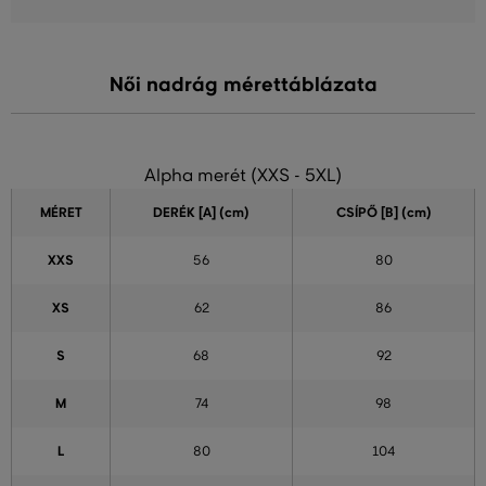
Női nadrág mérettáblázata
Alpha merét (XXS - 5XL)
MÉRET
DERÉK [A] (cm)
CSÍPŐ [B] (cm)
XXS
56
80
XS
62
86
S
68
92
M
74
98
L
80
104