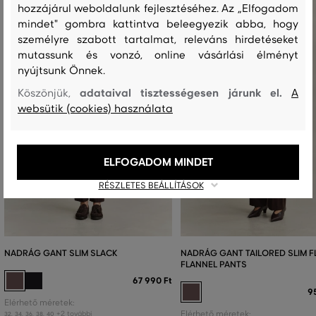
hozzájárul weboldalunk fejlesztéséhez. Az „Elfogadom
mindet" gombra kattintva beleegyezik abba, hogy
személyre szabott tartalmat, releváns hirdetéseket
mutassunk és vonzó, online vásárlási élményt
nyújtsunk Önnek.
adataival tisztességesen járunk el.
Köszönjük,
A
websütik (cookies) használata
ELFOGADOM MINDET
RÉSZLETES BEÁLLÍTÁSOK
NADRÁG GANT SLIM SLACK
NADRÁG GANT TAILORED SLIM F
FLANNEL PANTS
67 990 Ft
9
Elérhető méretek:
+2 további
Elérhető méretek:
32
,
34
,
36
,
38
,
40