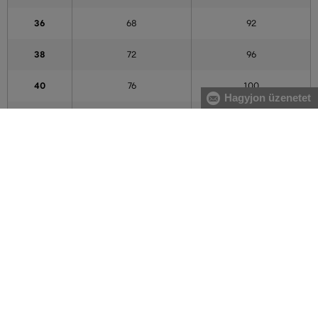
36
68
92
38
72
96
40
76
100
Hagyjon üzenetet
42
80
104
44
84
108
46
88
112
48
94
118
50
100
124
52
106
130
54
112
136