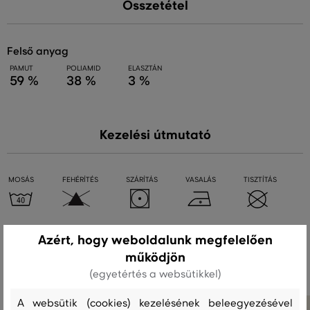
Összetétel
felső anyag
PAMUT
POLIAMID
ELASZTÁN
59 %
38 %
3 %
Kezelési útmutató
MOSÁS
FEHÉRÍTÉS
SZÁRÍTÁS
VASALÁS
TISZTÍTÁS
Azért, hogy weboldalunk megfelelően
Ajánlott termékek
működjön
(egyetértés a websütikkel)
A websütik (cookies) kezelésének beleegyezésével