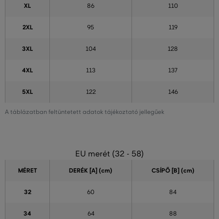
XL
86
110
2XL
95
119
3XL
104
128
4XL
113
137
5XL
122
146
A táblázatban feltüntetett adatok tájékoztató jellegűek
EU merét (32 - 58)
MÉRET
DERÉK [A] (cm)
CSÍPŐ [B] (cm)
32
60
84
34
64
88