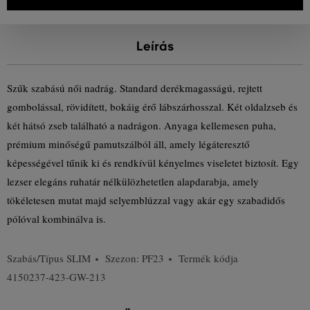
Leírás
Szűk szabású női nadrág. Standard derékmagasságú, rejtett
gombolással, rövidített, bokáig érő lábszárhosszal. Két oldalzseb és
két hátsó zseb található a nadrágon. Anyaga kellemesen puha,
prémium minőségű pamutszálból áll, amely légáteresztő
képességével tűnik ki és rendkívül kényelmes viseletet biztosít. Egy
lezser elegáns ruhatár nélkülözhetetlen alapdarabja, amely
tökéletesen mutat majd selyemblúzzal vagy akár egy szabadidős
pólóval kombinálva is.
Szabás/Típus
SLIM
Szezon: PF23
Termék kódja
4150237-423-GW-213