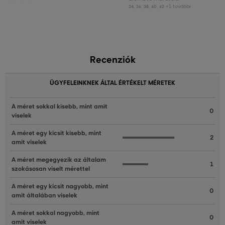
+1 további
34
,
36
,
38
,
40
,
42
Recenziók
ÜGYFELEINKNEK ÁLTAL ÉRTÉKELT MÉRETEK
A méret sokkal kisebb, mint amit
0
viselek
A méret egy kicsit kisebb, mint
2
amit viselek
A méret megegyezik az általam
1
szokásosan viselt mérettel
A méret egy kicsit nagyobb, mint
0
amit általában viselek
A méret sokkal nagyobb, mint
0
amit viselek