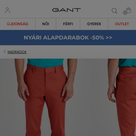
ÚJDONSÁG
NŐI
FÉRFI
GYEREK
OUTLET
NYÁRI ALAPDARABOK -50% >>
NADRÁGOK