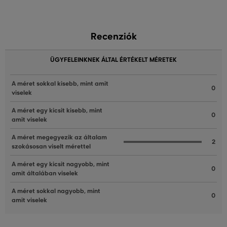
Recenziók
ÜGYFELEINKNEK ÁLTAL ÉRTÉKELT MÉRETEK
A méret sokkal kisebb, mint amit
0
viselek
A méret egy kicsit kisebb, mint
0
amit viselek
A méret megegyezik az általam
2
szokásosan viselt mérettel
A méret egy kicsit nagyobb, mint
0
amit általában viselek
A méret sokkal nagyobb, mint
0
amit viselek