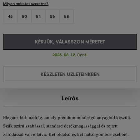
Milyen méretet szeretne?
46
50
54
56
58
KÉRJÜK, VÁLASSZON MÉRETET
2026. 08. 12.
Önnél
KÉSZLETEN ÜZLETEINKBEN
Leírás
Elegáns férfi nadrág, amely prémium minőségű anyagból készült.
Szűk szárú szabással, standard derékmagassággal és rejtett
záródással van ellátva. Két oldalsó és két hátsó gombos zsebbel.