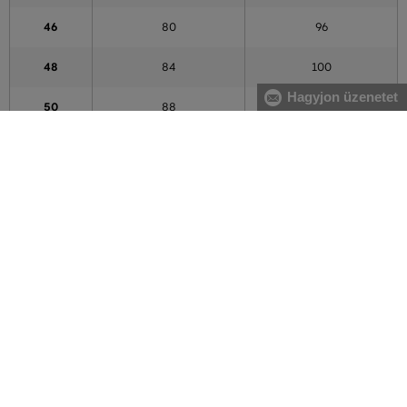
46
80
96
48
84
100
Hagyjon üzenetet
50
88
104
52
92
108
54
96
112
56
100
116
58
104
120
60
108
124
62
114
130
64
120
136