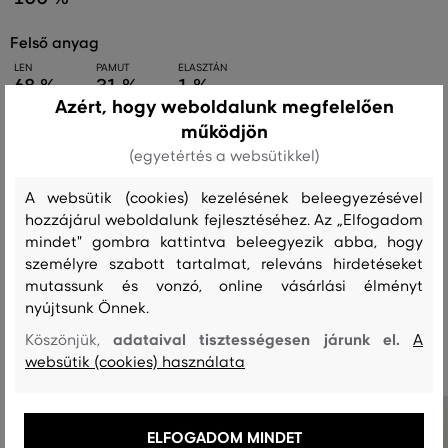
felső anyag
LEN
PAMUT
ELASZTÁN
68 %
31 %
1 %
Azért, hogy weboldalunk megfelelően
működjön
(egyetértés a websütikkel)
Kezelési útmutató
A websütik (cookies) kezelésének beleegyezésével
hozzájárul weboldalunk fejlesztéséhez. Az „Elfogadom
MOSÁS
FEHÉRÍTÉS
SZÁRÍTÁS
VASALÁS
TISZTÍTÁS
mindet" gombra kattintva beleegyezik abba, hogy
személyre szabott tartalmat, releváns hirdetéseket
mutassunk és vonzó, online vásárlási élményt
nyújtsunk Önnek.
Ajánlott termékek
adataival tisztességesen járunk el.
Köszönjük,
A
websütik (cookies) használata
ELFOGADOM MINDET