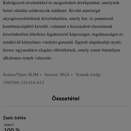
Kidolgozott részletekkel és megerősített derékpánttal, amelynek
belső oldalán szilikoncsík található. Kiváló minőségű
anyagösszetételének köszönhetően, amely len- és pamutszál
kombinációjából készült, valamint a hozzáadott elasztánnak
köszönhetően tökéletes légáteresztő képességet, rugalmasságot és
rendkívül kényelmes viseletet garantál. Egyedi alapdarabja nyári,
lezser, ugyanakkor elegáns öltözékének, amely szinte bármilyen
alkalomra remek választás.
Szabás/Típus
SLIM
Szezon: SS24
Termék kódja
1505266-324-GA-612
Összetétel
zseb bélés
PAMUT
100 %