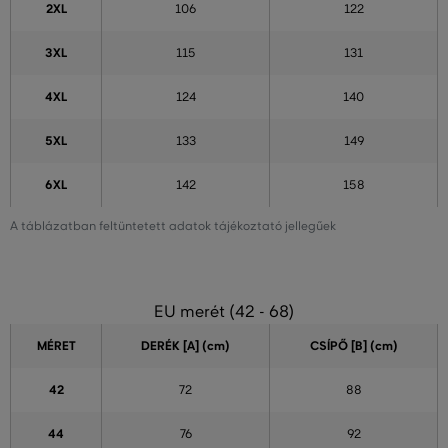
2XL
106
122
3XL
115
131
4XL
124
140
5XL
133
149
6XL
142
158
A táblázatban feltüntetett adatok tájékoztató jellegűek
EU merét (42 - 68)
MÉRET
DERÉK [A] (cm)
CSÍPŐ [B] (cm)
42
72
88
44
76
92