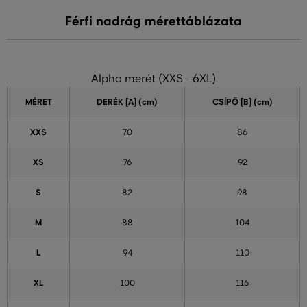
Férfi nadrág mérettáblázata
Alpha merét (XXS - 6XL)
MÉRET
DERÉK [A] (cm)
CSÍPŐ [B] (cm)
XXS
70
86
XS
76
92
S
82
98
M
88
104
L
94
110
XL
100
116