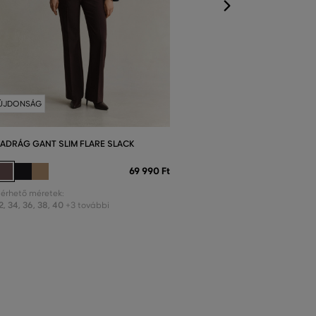
ÚJDONSÁG
ADRÁG GANT SLIM FLARE SLACK
69 990 Ft
lérhető méretek:
2
,
34
,
36
,
38
,
40
+3 további