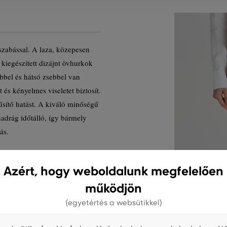
szabással. A laza, közepesen
l kiegészített dizájnt övhurkok
sebbel és hátsó zsebbel van
 és kényelmes viseletet biztosít.
űsítő hatást. A kiváló minőségű
adrág időtálló, így bármely
ás.
ermék kódja
Azért, hogy weboldalunk megfelelően
működjön
(egyetértés a websütikkel)