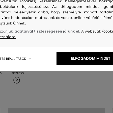
websütik (cookies) kezelésének beleegyezésével hozzájá
boldalunk fejlesztéséhez. Az „Elfogadom mindet" gom
ttintva beleegyezik abba, hogy személyre szabott tartalm
leváns hirdetéseket mutassunk és vonzó, online vásárlási élmé
újtsunk Önnek.
adataival tisztességesen járunk el.
szönjük,
A websütik (cooki
sználata
ELFOGADOM MINDET
TES BEÁLLÍTÁSOK
S
TISZTÍTÁS