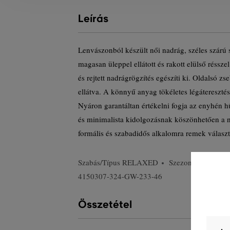
Leírás
Lenvászonból készült női nadrág, széles szárú 
magasan üleppel ellátott és rakott elülső réssze
és rejtett nadrágrögzítés egészíti ki. Oldalsó z
ellátva. A könnyű anyag tökéletes légáteresztést
Nyáron garantáltan értékelni fogja az enyhén h
és minimalista kidolgozásnak köszönhetően a n
formális és szabadidős alkalomra remek választ
Szabás/Típus
RELAXED
Szezon: SS24
T
4150307-324-GW-233-46
Összetétel