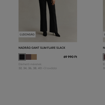
ÚJDONSÁG
NADRÁG GANT SLIM FLARE SLACK
N
69 990 Ft
Elérhető méretek:
E
32
,
34
,
36
,
38
,
40
3
+3 további