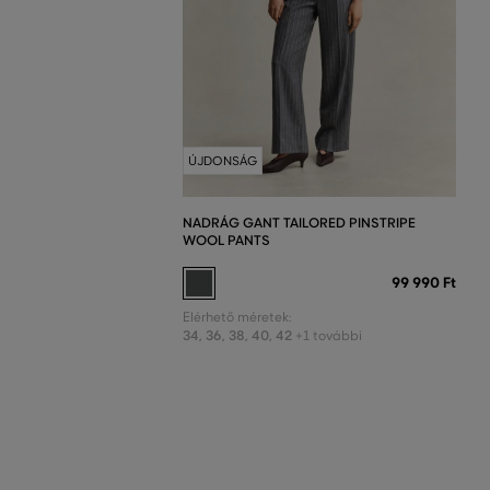
ÚJDONSÁG
NADRÁG GANT TAILORED PINSTRIPE
WOOL PANTS
99 990 Ft
Elérhető méretek:
34
,
36
,
38
,
40
,
42
+1 további