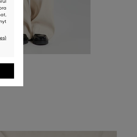
rul
bra
at,
nyt
es)