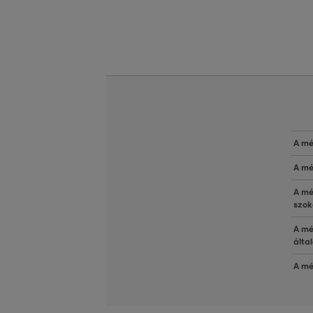
A mé
A mé
A mé
szok
A mé
álta
A mé