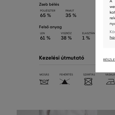
A 
zseb bélés
we
POLIÉSZTER
PAMUT
ka
65 %
35 %
re
ny
felső anyag
Kö
LEN
VISZKÓZ
ELASZTÁN
ha
61 %
38 %
1 %
Kezelési útmutató
RÉSZLE
MOSÁS
FEHÉRÍTÉS
SZÁRÍTÁS
VASALÁ